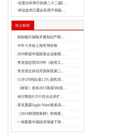
·
在墨尔本举行的第二十二届I…
·
评估技术已逐步应用于风险…
委组织召开支持贵州在新时代西部大开发
热点新闻
·
鼓励银行保险开展知识产权…
委负责同志出席建设全国统一大市场国务
·
今年４月份上海常用价格
·
2019界面中国慈善企业家榜…
·
李克强总理2019年《政府工…
委副主任丛亮会见阿曼能源与矿产部次大
·
李克强主持召开国务院第二…
·
11月CPI同比涨2.2% 居民消…
·
《财富》发布2015美国500强…
签署共建“一带一路”合作规划
·
央行降息0.25个百分点并扩…
4月全国国有及国有控股企业经济运行情况
·
库克透露Apple Watch更多讯…
·
《2014胡润慈善榜》朱镕基…
管局：强化理论武装 筑牢思想之基 认真
·
一张图看中国经济增速下滑…