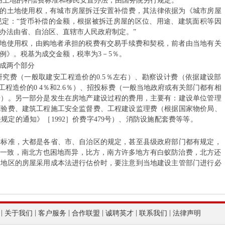
用土地的补偿费标准和移民安置办法，由国务院另行规定。”
意…
的土地使用权，有城市房屋拆迁安置补偿费，其法律依据为《城市房屋
规定：“货币补偿的金额，根据被拆迁房屋的区位、用途、建筑面积等因
关于加强新时
办法由省、自治区、直辖市人民政府制定。”
7 z. z* n% g2 E9 m8 ?) O/ ~
地使用权，由购地者承担的税费有交易手续费和契税，前者由当地有关
2023年财
例》。税基为成交金额，税率为3－5％。
- W0 r* S2 l- Q0 q
成两个部分
, u" h, {0 N8 e, k2 ^0 m$ h* ~2 l) S
国家发展改革
费（一般取建安工程造价的0.5％左右）、勘察设计费（依据建设部
建安工程造价的0 4％和2.6％）、招投标费（一般当地政府或有关部门都有相
规…
据）。另一部分是发生在房地产建设过程的费用，主要有：建设单位管理
检验费、建筑工程施工安全监督费、工程建设监理费（根据国家物价局、
首届“中国+
定的通知》［1992］价费字479号）、消防设施配套费等等。
" C5 M$ I8
2023年2月
准，大都是各省、市、自治区的规定，甚至县级政府部门都有规定，
全一致，南北方也困地而异，比方，南方许多地方有白蚁防治费，北方还
社会司会同有
同地区的房屋采用成本法进行估价时，要注意到当地建设主管部门进行必
案…
国家发展改革
|
|
|
|
|
|
关于我们
客户服务
合作联盟
诚聘英才
联系我们
法律声明
第…