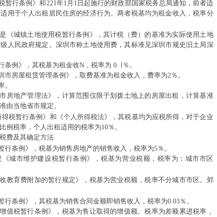
暂行条例》和221年1月1日起施行的财政部国家税务总局通知，前者适
关于实施中央
者适用于个人出租居民住房的经济行为。两者税基均为租金收入，税率分
财政部下达水
是《城镇土地使用税暂行条例》，其计税（费）的基准为实际使用土地
市级人民政府规定。深圳市称土地使用费，其标准见深圳市规史旧土局深
等…
例》，其税基为租金收N，税率为 0. l％。
发展改革委核
圳市房屋租赁管理条例》，取费基准为租金收入，费率为2％。
率。
发展改革委举
市房地产管理法》，计算范围仅限于划拨土地上的房屋出租，计算基准
准由当地省市规定。
7 u* J% V$ O7 [* p6 a* V# |" v& v
坚定不移推进
所得税暂行条例》和《个人所得税法》，其税基均为应税所得，对于企业
多档比例税率，个人出租适用的税率为10％。
发…
税费及其确定方法
, ^: e- s5 W) X) W
暂行条例》，税基为销售房地产的销售收入，税率为5％。
国家发展改革
《城市维护建设税暂行条例》，税基为营业税额，税率为：城市市区
b& L4 D9 O: u. p
国家发展改革
收教育费附加的暂行规定》，税基为营业税额，税率不分城市市区。郊
会…
行条例》，其税基为销售合同金额即销售收入，税率为0.03％。
国家发展改革
增值税暂行条例》，税基为售让取得的增值额。税率为差额累进税率，