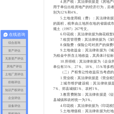
4.房产税：其法律依据是《房地产税
用于单位出租房地产的经济行为，后
别为12％和4％。
- d3 o1 i# ^& `% t1 n6 ~8 Q
5.土地使用税（费）：其法律依据
的面积，税率由土地所在地的省级或
规土（1997）267号文。
在线咨询
6.印花税：其法律依据为御花税暂行条
7.租赁管理费：其法律依据为《深
综合咨询
8.保险费：保险公司对房产的保费
9.土地收益金：其法律依据为《城
资产评估
为租金中所含土地收益，其具体计征标
无形资产评估
10.所得税：其法律依据为《企业
房地产评估
单位有33％、27％、18％、15％等
（二）产权售让性收益应当考虑的
土地厂房评估
1.营业税：其法律依据是《营业税
价格评估
2.城市维护建设税：其法律依据是
7％、郊县城镇5％、农村1％。
! h( \8 C2 
知识产权评估
3.教育费附加：其法律依据是《征
企业评估
县城镇和农村统一为3％。
6 ~0 t E0 S" ]! L
4.印花税：其法律依据为《印花税暂
设备评估
5.土地增值税：其法律依据为灶地
股权评估