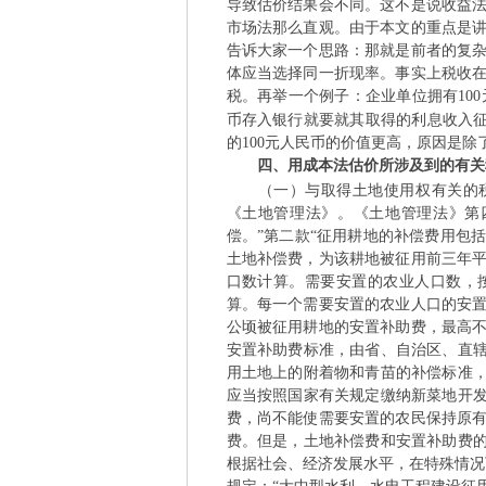
导致估价结果会不同。这不是说收益
市场法那么直观。由于本文的重点是
告诉大家一个思路：那就是前者的复
体应当选择同一折现率。事实上税收
税。再举一个例子：企业单位拥有10
币存入银行就要就其取得的利息收入征
的100元人民币的价值更高，原因是
四、用成本法估价所涉及到的有关
（一）与取得土地使用权有关的税费
《土地管理法》。《土地管理法》第
偿。”第二款“征用耕地的补偿费用包
土地补偿费，为该耕地被征用前三年
口数计算。需要安置的农业人口数，
算。每一个需要安置的农业人口的安
公顷被征用耕地的安置补助费，最高
安置补助费标准，由省、自治区、直辖
用土地上的附着物和青苗的补偿标准，
应当按照国家有关规定缴纳新菜地开发
费，尚不能使需要安置的农民保持原
费。但是，土地补偿费和安置补助费的
根据社会、经济发展水平，在特殊情况