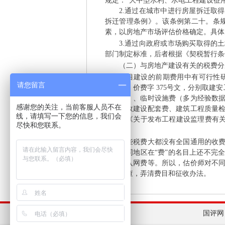
规定：“大中型水利、水电工程建设征
2.通过在城市中进行房屋拆迁取得
拆迁管理条例》。该条例第二十。条
素，以房地产市场评估价格确定。具体
3.通过向政府或市场购买取得的土
部门制定标准，后者根据《契税暂行条
（二）与房地产建设有关的税费分
项目建设的前期费用中有可行性研究
请您留言
［1992］价费字 375号文，分别取
应规定）、临时设施费（多为经验数
感谢您的关注，当前客服人员不在
费、市政建设配套费、建筑工程质量
线，请填写一下您的信息，我们会
建设部《关于发布工程建设监理费有关规
尽快和您联系。
N' h( G# q+ t) h
这些税费大都没有全国通用的收费标
而且不同地区在“费”的名目上还不完
有供热入网费等。所以，估价师对不
要的调查，弄清费目和征收办法。
国评网