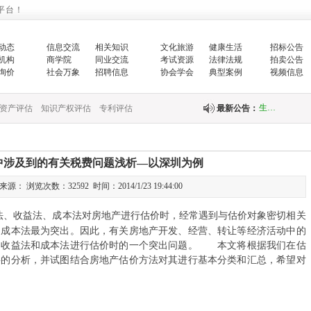
平台！
国家发展改革
的…
动态
信息交流
相关知识
文化旅游
健康生活
招标公告
机构
商学院
同业交流
考试资源
法律法规
拍卖公告
增强生态文明
询价
社会万象
招聘信息
协会学会
典型案例
视频信息
生…
资产评估
知识产权评估
专利评估
最新公告：
翟智：实干笃
全面推进乡村
中涉及到的有关税费问题浅析—以深圳为例
中央财政紧急
： 浏览次数：32592 时间：2014/1/23 19:44:00
快…
法、收益法、成本法对房地产进行估价时，经常遇到与估价对象密切相关
和成本法最为突出。因此，有关房地产开发、经营、转让等经济活动中的
关于印发《国
用收益法和成本法进行估价时的一个突出问题。 本文将根据我们在估
要的分析，并试图结合房地产估价方法对其进行基本分类和汇总，希望对
关于完善政府
财政部新疆监