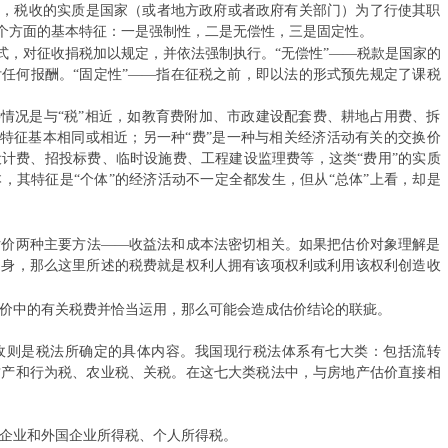
，税收的实质是国家（或者地方政府或者政府有关部门）为了行使其职
国务院办公厅
个方面的基本特征：一是强制性，二是无偿性，三是固定性。
式，对征收捐税加以规定，并依法强制执行。“无偿性”——税款是国家的
中共中央 国
任何报酬。“固定性”——指在征税之前，即以法的形式预先规定了课税
《中共中央 
情况是与“税”相近，如教育费附加、市政建设配套费、耕地占用费、拆
质和特征基本相同或相近；另一种“费”是一种与相关经济活动有关的交换价
权…
计费、招投标费、临时设施费、工程建设监理费等，这类“费用”的实质
，其特征是“个体”的经济活动不一定全都发生，但从“总体”上看，却是
国家发展改革
h6 J' T2 _1 W
的…
两种主要方法——收益法和成本法密切相关。如果把估价对象理解是
自身，那么这里所述的税费就是权利人拥有该项权利或利用该权利创造收
关于公开遴选
% p: a/ @+ D7 _4 X" }% L
中的有关税费并恰当运用，那么可能会造成估价结论的联疵。
议…
则是税法所确定的具体内容。我国现行税法体系有七大类：包括流转
关于开展20
财产和行为税、农业税、关税。在这七大类税法中，与房地产估价直接相
关于印发《中
业和外国企业所得税、个人所得税。