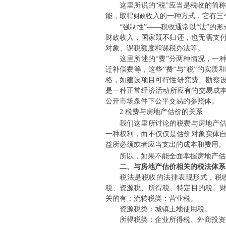
这里所说的“税”应当是税收的简称
能，取得
收入的一种方式，它有三
财政
“强制性”——税收通常以“法”的形
财政收入，国家既不归还，也无需支付
对象、课税额度和课税办法等。
这里所述的“费”分两种情况，一种
迁补偿费等，这些“费”与“税”的实
格，如建设项目可行性研究费、勘察设
是一种正常经济活动所应有的交易成本
公开市场条件下公平交易的参照体。
2.税费与房地产估价的关系
3 r( l2 H: 
我们这里所讨论的税费与房地产估价
一种权利，而不仅仅是估价对象实体
益所必须或者应当支出的成本和费用。
所以，如果不能全面掌握房地产估价
二、与房地产估价相关的税法体系
税法是税收的法律表现形式，税收
税、资源税、所得税、特定目的税、
关的有：流转税类：营业税。
资源税类：城镇土地使用税。
所得税类：企业所得税、外商投资企