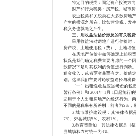
特定目的税类：固定资产投资方向调
财产和行为税类：房产税、城市房
农业税类和关税类在大多数房地产估
产生的根源之所在，比如营业税，发
税义务也就随之产生。
三、用收益法估价涉及的有关税费
采用收益法对房地产进行估价时，概
房产税、土地使用税（费）、土地增值
在房地产估价中如何确定上述税费，
状况是我们确定税费首要考虑的一个
数情况下是对其权利的价值进行判断
租金收入，或者两者兼而有之。价值
别。这里我们主要讨论收益途径与税费
（一）出租性收益应当考虑的税费及其
暂行条例》和 2001年 1月 1日起施行
适用于个人出租房地产的经济行为。
不同的是税率有所差别：前者为5％，
2.城市维护建设税：其法律依据是
7％、郊县城镇5％、农村1％。
3.教育费附加：其法律依据是《征
县城镇和农村统一为3％。