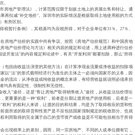
档次。
关…
市房地产管理法》，计算范围仅限于划拔土地上的房屋出售和转让。通
果再扣减“补交地价”。深圳市的实际情况是根据取得土地使用权的方式
高质量开展可
）有所区别。
' Q6 c* S6 R% A2 Z: J
税暂行条例》，其税基均为应税所得，对于企业单位有33％。27％、
体…
房地产估价的实践中尚有争议。按照《房地产估价规范》和中国房地
发展改革委等
《房地产估价理论与方法》相关内容的规定和论述，用上述两种进行估价
假设开发法”的内容规定和论述中，有关“开发利润”都要扣除，那么“所得
发展和改革委
包括由收益法演变的其他方法）在计算净现金流量或净收益的扣除项
发展改革委召
家以“法”的形式载明经济行为发生的主体之一必须向国家尽的义务，因
现金的流出；从净收益或纯收益的概念来讲，有经营收益就说明必须承担
警…
者均具有固定性、强制性和无偿性。
收入”途径，还是“售让房地产取得销售收入”途径，从收益法估价理论
国家发展改革
，更重要的是一种“权利”，前者是分期让渡房地产的使用权，后者是一
“权利”的权利人来讲，让渡的目的和结果，均是为了取得相应的货和性
2023年财
，前面所述的取得货和性资产是不应包括国家强制规定的税收部分。也就
应权利而取得的完全属于自己的货币资产或收益是不可能包括相当于所得
员…
出现税率上的差别，因而，同一宗房地产、不同的人或单位拥有它，