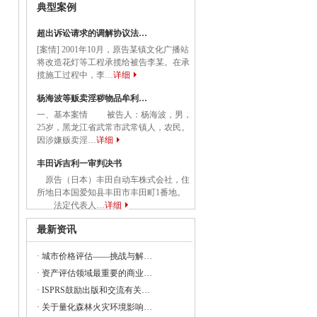
典型案例
关于应急管理综合行政执法有关事项的通知
超出诉讼请求的调解协议法…
[案情] 2001年10月，原告某镇文化广播站
务院关于促进民营经济发展壮大的意见
将改造花灯等工程承揽给被告李某。在承
揽施工过程中，李…
详细
国务院关于促进民营经济发展壮大的意见》
杨海波等贩卖淫秽物品牟利…
一、基本案情 被告人：杨海波，男，
25岁，黑龙江省武常市武常镇人，农民。
委等部门关于做好2023年降成本重点工作
因涉嫌贩卖淫…
详细
丰田诉吉利一审判决书
原告（日本）丰田自动车株式会社，住
所地日本国爱知县丰田市丰田町1番地。
《建设项目经济评价方法与参数（修订建
法定代表人…
详细
最新资讯
·
城市价格评估——挑战与解…
23年全国节能宣传周和全国低碳日活动的通知
·
资产评估领域最重要的商业…
央党政机关和事业单位所属企业国有资本
·
ISPRS鼓励出版和交流有关…
·
关于量化森林火灾环境影响…