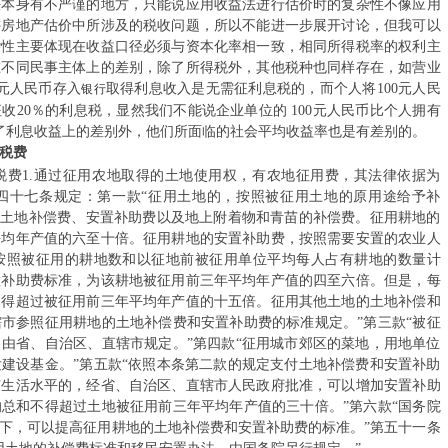
未来地球：里
法本身有不严谨的地方，只能说应用收益法进行估价时的复杂性不像应用
讲房地产估价中所涉及的税收问题，所以不能进一步展开讨论，但我可以
…
杂性主要体现在收益口径必须与资本化率相一致，相同所得税率的权利主
在不同民事主体上的差别，除了所得税外，其他税种也同样存在，如营业
关于对202
0元人民币存入
取得利息收入是无需征利息税的，而个人将100元人民
银行
收20％的利息税，显然我们不能说企业单位的 100元人民币比个人拥有
执…
除了利息收益上的差别外，他们所面临的社会平均收益率也是有差别的。
税费
4 V2 V! L: E+ {6 U# p) @
国家发展改革
1.通过征用农地取得的土地使用权，有农地征用费，其法律依据为
四十七条规定：第一款“征用土地的，按照被征用土地的原用途给予补
工…
括土地补偿费、安置补助费以及地上附着物和青苗的补偿费。征用耕地的
平均年产值的六至十倍。征用耕地的安置补助费，按照需要安置的农业人
2023年3月
按照被征用的耕地数和以征地前被征用单位平均每人占有耕地的数量计
置补助费标准，为该耕地被征用前三年平均年产值的四至六倍。但是，每
全国人大代表
不得超过被征用前三年平均年产值的十五倍。征用其他土地的土地补偿和
市参照征用耕地的土地补偿费和安置补助费的标准规定。”第三款“被征
关于《长三角
由省、自治区、直辖市规定。”第四款“征用城市郊区的菜地，用地单位
建设基金。”第五款“依照本条第二款的规定支付土地补偿费和安置补助
规…
有生活水平的，经省、自治区、直辖市人民政府批准，可以增加安置补助
总和不得超过土地被征用前三年平均年产值的三十倍。”第六款“国务院
关于进一步深
下，可以提高征用耕地的土地补偿费和安置补助费的标准。”第五十一条