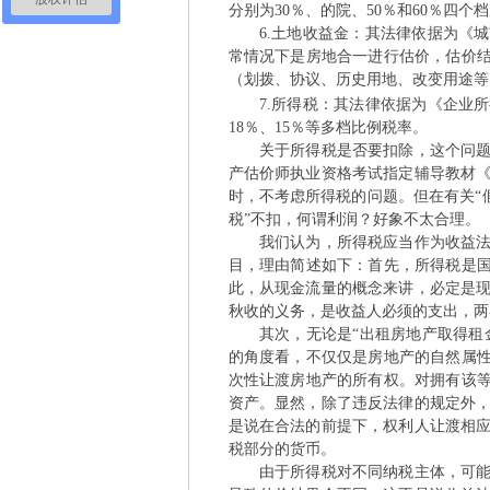
分别为30％、的院、50％和60％四个
6.土地收益金：其法律依据为《城
常情况下是房地合一进行估价，估价结
（划拨、协议、历史用地、改变用途等
7.所得税：其法律依据为《企业所得
18％、15％等多档比例税率。
关于所得税是否要扣除，这个问题在
产估价师执业资格考试指定辅导教材
时，不考虑所得税的问题。但在有关“
税”不扣，何谓利润？好象不太合理。
我们认为，所得税应当作为收益法（
目，理由简述如下：首先，所得税是国
此，从现金流量的概念来讲，必定是
秋收的义务，是收益人必须的支出，两
其次，无论是“出租房地产取得租金
的角度看，不仅仅是房地产的自然属性
次性让渡房地产的所有权。对拥有该等
资产。显然，除了违反法律的规定外
是说在合法的前提下，权利人让渡相
税部分的货币。
由于所得税对不同纳税主体，可能会