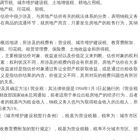
产…
节税、城市维护建设税、土地增值税、耕地占用税。
地产税、印花税、契税。
5 ^, h! V2 g+ ]6 n8 }
国家发展改革
价中很少涉及。与房地产估价有关的税法体系的分类，表明纳税义务
生在商品的流通环节，就房地产而言，只要发生房地产的租售行为，其纳
上…
国家发展改革
括地讲，所涉及的税费有：营业税、城市维护建设税、教育费附加、
税、印花税。租赁管理费、保险费、土地收益金和所得税。
院…
主要根据估价对象、收益途径以及价值定义来判断。估价对象的权利
因素：权利状况不同，所涉及的税费内容会有所差异。房地产估价在大多
国家发展改革
。收益途径是指估价对象通过售让全部产权获取收益，或是通过出租收取
定义是指估价结果的内含。价值定义不同，其所对应的税费问题也有所区
臣…
的关系。
确定方法l.营业税：其法律依据是1994年1月 l日起施行的《营业税
中国与阿根廷
的财政部国家
总局通知，前者适用于单位出租房地产的经济行为，后者
税务
两者的税基均为租金收入，纳税义务人也均为取得租金收入的出租人，所
2023年1-
后者为3％。
6 A! N y* L# ^7 v+ S
《城市维护建设税暂行条例》，税基为营业税额，税率为：城市市区
财政部河南监
收教育费附加的暂行规定》，税基为营业税额，税率不分城市市区。郊
组…