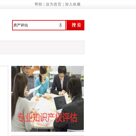
帮助
|
设为首页
|
加入收藏
委：制定促进经济社会发展全面绿色转型
意识 提高环境保护自觉——来自首个全国
行、技管合一的城管人
振兴绘就新图景
预拨10亿元 支持国家蓄滞洪区受灾群众尽
家基本公共服务标准（2023年版）》的通知
诚信履约机制优化民营经济发展环境的通知
管局：“三坚持”做深做实地方财政运行分…