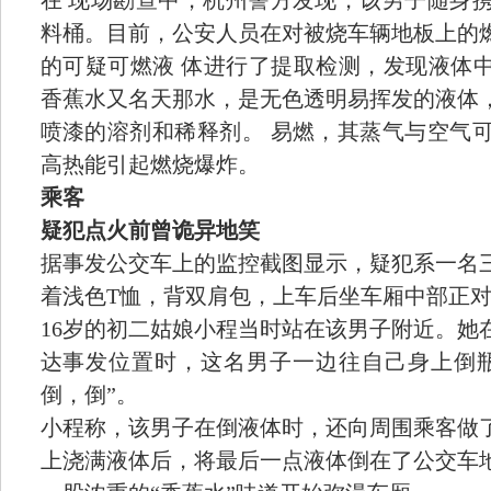
在 现场勘查中，杭州警方发现，该男子随身
料桶。目前，公安人员在对被烧车辆地板上的
的可疑可燃液 体进行了提取检测，发现液体中
香蕉水又名天那水，是无色透明易挥发的液体
喷漆的溶剂和稀释剂。 易燃，其蒸气与空气
高热能引起燃烧爆炸。
乘客
疑犯点火前曾诡异地笑
据事发公交车上的监控截图显示，疑犯系一名
着浅色T恤，背双肩包，上车后坐车厢中部正
16岁的初二姑娘小程当时站在该男子附近。她
达事发位置时，这名男子一边往自己身上倒
倒，倒”。
小程称，该男子在倒液体时，还向周围乘客做
上浇满液体后，将最后一点液体倒在了公交车