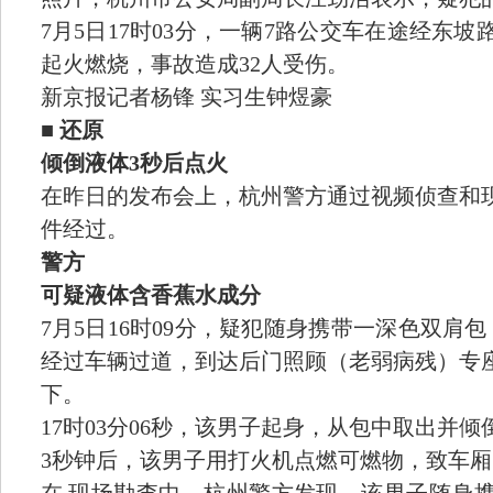
7月5日17时03分，一辆7路公交车在途经东
起火燃烧，事故造成32人受伤。
新京报记者杨锋 实习生钟煜豪
■
还原
倾倒液体3秒后点火
在昨日的发布会上，杭州警方通过视频侦查和
件经过。
警方
可疑液体含香蕉水成分
7月5日16时09分，疑犯随身携带一深色双肩
经过车辆过道，到达后门照顾（老弱病残）专
下。
17时03分06秒，该男子起身，从包中取出并倾
3秒钟后，该男子用打火机点燃可燃物，致车