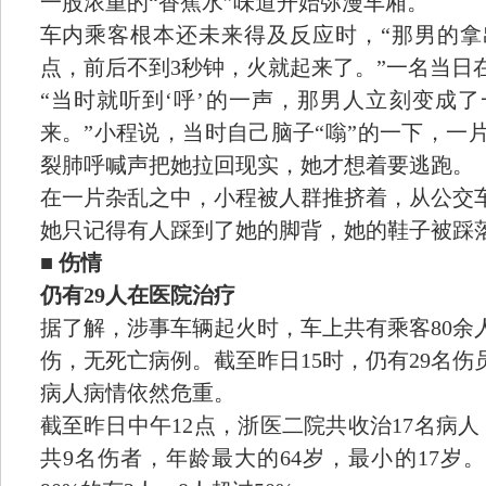
一股浓重的“香蕉水”味道开始弥漫车厢。
车内乘客根本还未来得及反应时，“那男的
点，前后不到3秒钟，火就起来了。”一名当日
“当时就听到‘呼’的一声，那男人立刻变成
来。”小程说，当时自己脑子“嗡”的一下，一
裂肺呼喊声把她拉回现实，她才想着要逃跑。
在一片杂乱之中，小程被人群推挤着，从公交
她只记得有人踩到了她的脚背，她的鞋子被踩
■
伤情
仍有29人在医院治疗
据了解，涉事车辆起火时，车上共有乘客80余
伤，无死亡病例。截至昨日15时，仍有29名伤
病人病情依然危重。
截至昨日中午12点，浙医二院共收治17名病
共9名伤者，年龄最大的64岁，最小的17岁