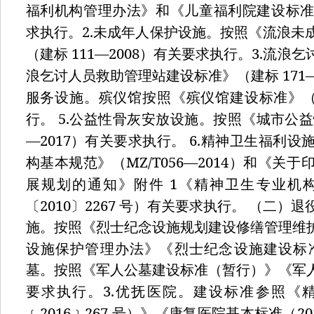
福利机构管理办法》和《儿童福利院建设标
2.
求执行。
未成年人保护设施。按照《流浪未
111—2008
3.
（建标
）有关要求执行。
流浪乞
171
浪乞讨人员救助管理站建设标准》（建标
服务设施。殡仪馆按照《殡仪馆建设标准》
5.
行。
公益性骨灰安放设施。按照《城市公益
—2017
6.
）有关要求执行。
精神卫生福利设
MZ/T056—2014
构基本规范》（
）和《关于
1
展规划的通知》附件
《精神卫生专业机
2010
2267
〔
〕
号）有关要求执行。
（二）退
施。按照《烈士纪念设施规划建设修缮管理维
设施保护管理办法》《烈士纪念设施建设标
墓。按照《军人公墓建设标准（暂行）》《军
3.
要求执行。
优抚医院。建设标准参照《
2016
267
2
﹝
﹞
号）》《康复医院基本标准（