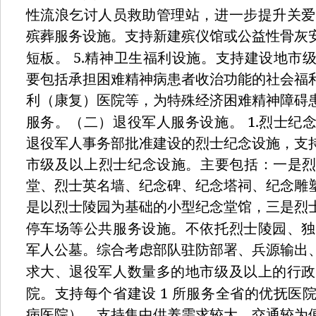
性流浪乞讨人员救助管理站，进一步提升关
殡葬服务设施。支持新建殡仪馆或公益性骨灰
5.
短板。
精神卫生福利设施。支持建设地市
要包括承担困难精神病患者收治功能的社会福
利（康复）医院等，为特殊经济困难精神障碍
1.
服务。（二）退役军人服务设施。
烈士纪
退役军人事务部批准建设的烈士纪念设施，支
市级及以上烈士纪念设施。主要包括：一是
堂、烈士英名墙、纪念碑、纪念塔祠、纪念雕
是以烈士陵园为基础的小型纪念堂馆，三是烈
停车场等公共服务设施。不依托烈士陵园、
军人公墓。综合考虑部队驻防部署、兵源输出
求大、退役军人数量多的地市级及以上的行
1
院。支持每个省建设
所服务全省的优抚医
病医院），支持集中供养需求较大、交通较为