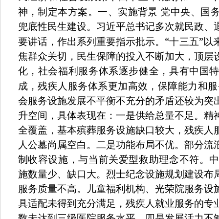
神，制定本方案。一、实施背景
党中央、国
兜底性民生建设。习近平总书记多次就民政、
“
”
要讲话，作出系列重要指示批示。
十三五
以
焦群众关切，民生保障的投入不断加大，顶层
化，社会福利服务体系逐步健全，具有中国
成，残疾人服务体系更加高效，保障能力和服
会服务设施发展不平衡不充分的矛盾还较为突
升空间，具体表现在：一是供给总量不足。精
全覆盖，基本殡葬服务设施缺口较大，残疾人
人公墓尚属空白。二是功能布局不优。部分流
制收容设施，与当前关爱型救助理念不符。
施数量少、缺口大。烈士纪念设施规划建设布
服务质量不高。儿童福利机构、光荣院服务设
具适配未得到充分满足，残疾人就业服务的专
数未达到三级医院服务水平。四是发展活力不