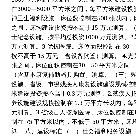
3000—5000
在
平方米之间，每平方米建设投
500
神卫生福利设施。床位数控制在
张以内，
15
之间，床均建设投资按不高于
万元测算。
1000
2.
士纪念设施。按平均总投资
万元测算。
3.
30—
万元测算。
优抚医院。床位面积控制在
15
4.
按不高于
万元（含设备购置）测算。
光
30—50
张之间，床位面积控制在
平方米之间，
（含基本康复辅助器具购置）测算。
（三）
设施。省级、市级残疾人康复设施建设规模控
0.3
2.
米建设投资按不高于
万元测算。
残疾人
1.3
养设施建设规模控制在
万平方米以内，每
3.
元测算。
省级盲人按摩医院。床位数控制在
75
50
制在
平方米以内，不低于
平方米，床
算。
八、建设标准
（一）社会福利服务设施