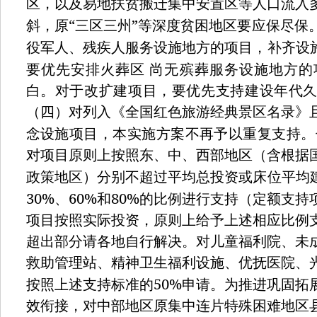
区，以及易地扶贫搬迁集中安置区等人口流入
“
”
斜，原
三区三州
等深度贫困地区要应保尽保
役军人、残疾人服务设施地方的项目，补齐设
要优先安排火葬区
尚无殡葬服务设施地方的
白。对于改扩建项目，要优先支持建设年代
（四）对列入《全国红色旅游经典景区名录》
念设施项目，本实施方案不再予以重复支持。
对项目原则上按照东、中、西部地区（含根据
政策地区）分别不超过平均总投资或床位平均
30%
60%
80%
、
和
的比例进行支持（定额支持
项目按照实际投资，原则上给予上述相应比例
超出部分请各地自行解决。对儿童福利院、未
救助管理站、精神卫生福利设施、优抚医院、
50%
按照上述支持标准的
申请。为推进巩固拓
效衔接，对中部地区原集中连片特殊困难地区