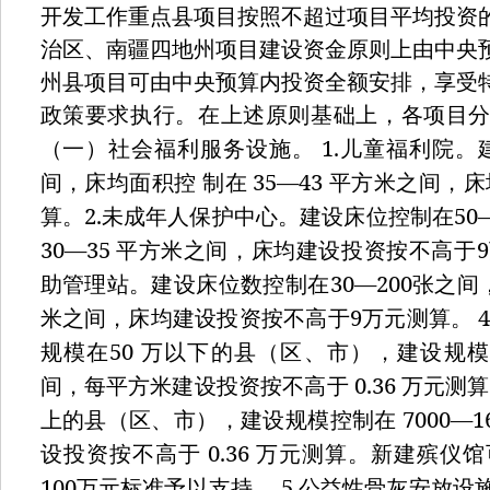
开发工作重点县项目按照不超过项目平均投资
治区、南疆四地州项目建设资金原则上由中央
州县项目可由中央预算内投资全额安排，享受
政策要求执行。在上述原则基础上，各项目
1.
（一）社会福利服务设施。
儿童福利院。
35—43
间，床均面积控
制在
平方米之间，床
2.
50
算。
未成年人保护中心。建设床位控制在
30—35
9
平方米之间，床均建设投资按不高于
30—200
助管理站。建设床位数控制在
张之间
9
4
米之间，床均建设投资按不高于
万元测算。
50
规模在
万以下的县（区、市），建设规
0.36
间，每平方米建设投资按不高于
万元测算
7000—1
上的县（区、市），建设规模控制在
0.36
设投资按不高于
万元测算。新建殡仪馆
100
5.
万元标准予以支持。
公益性骨灰安放设