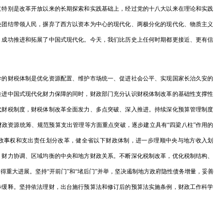
关于《长三角
立特别是改革开放以来的长期探索和实践基础上，经过党的十八大以来在理论和实践
央团结带领人民，摒弃了西方以资本为中心的现代化、两极分化的现代化、物质主义
规…
，成功推进和拓展了中国式现代化。今天，我们比历史上任何时期都更接近、更有信
关于进一步深
意…
财税体制是优化资源配置、维护市场统一、促进社会公平、实现国家长治久安的
关于加强新时
推进中国式现代化财力保障的同时，财政部门充分认识财税体制改革的基础性支撑性
2023年财
代财税制度，财税体制改革全面发力、多点突破、深入推进。持续深化预算管理制度
政资源统筹、规范预算支出管理等方面重点突破，逐步建立具有“四梁八柱”作用的
国家发展改革
政事权和支出责任划分改革，健全省以下财政体制，进一步理顺中央与地方收入划
规…
、财力协调、区域均衡的中央和地方财政关系。不断深化税制改革，优化税制结构、
首届“中国+
得重大进展。坚持“开前门”和“堵后门”并举，坚决遏制地方政府隐性债务增量，妥善
步缓释。坚持依法理财，出台施行预算法和修订后的预算法实施条例，财政工作科学
2023年2月
社会司会同有