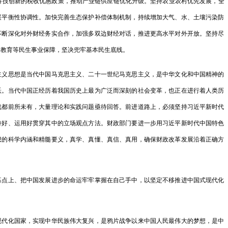
科技创新的税收优惠政策，推动产业链供应链优化升级。坚持农业农村优先发展，全
展平衡性协调性。加快完善生态保护补偿体制机制，持续增加大气、水、土壤污染防
2023年财
不断深化对外财经务实合作，加强多双边财经对话，推进更高水平对外开放。坚持尽
员…
、教育等民生事业保障，坚决兜牢基本民生底线。
未来地球：里
思想是当代中国马克思主义、二十一世纪马克思主义，是中华文化和中国精神的
…
跃。当代中国正经历着我国历史上最为广泛而深刻的社会变革，也正在进行着人类历
关于对202
战都前所未有，大量理论和实践问题亟待回答。前进道路上，必须坚持习近平新时代
持好、运用好贯穿其中的立场观点方法。财政部门要进一步用习近平新时代中国特色
执…
想的科学内涵和精髓要义，真学、真懂、真信、真用，确保财政改革发展沿着正确方
国家发展改革
。
工…
上、把中国发展进步的命运牢牢掌握在自己手中，以坚定不移推进中国式现代化
2023年3月
全国人大代表
化国家，实现中华民族伟大复兴，是鸦片战争以来中国人民最伟大的梦想，是中