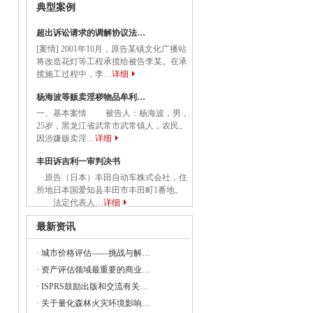
典型案例
23年全国节能宣传周和全国低碳日活动的通知
超出诉讼请求的调解协议法…
[案情] 2001年10月，原告某镇文化广播站
央党政机关和事业单位所属企业国有资本
将改造花灯等工程承揽给被告李某。在承
揽施工过程中，李…
详细
杨海波等贩卖淫秽物品牟利…
一、基本案情 被告人：杨海波，男，
委组织召开支持贵州在新时代西部大开发
25岁，黑龙江省武常市武常镇人，农民。
因涉嫌贩卖淫…
详细
丰田诉吉利一审判决书
委负责同志出席建设全国统一大市场国务
原告（日本）丰田自动车株式会社，住
所地日本国爱知县丰田市丰田町1番地。
法定代表人…
详细
最新资讯
委副主任丛亮会见阿曼能源与矿产部次大
·
城市价格评估——挑战与解…
·
资产评估领域最重要的商业…
·
ISPRS鼓励出版和交流有关…
签署共建“一带一路”合作规划
·
关于量化森林火灾环境影响…