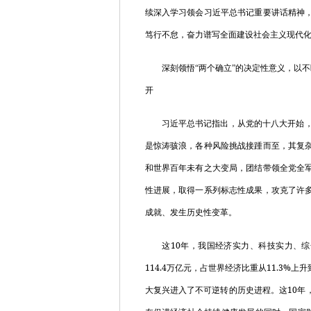
续深入学习领会习近平总书记重要讲话精神
笃行不怠，奋力谱写全面建设社会主义现代
深刻领悟“两个确立”的决定性意义，以不断
开
习近平总书记指出，从党的十八大开始，
是惊涛骇浪，各种风险挑战接踵而至，其复
和世界百年未有之大变局，团结带领全党全
性进展，取得一系列标志性成果，攻克了许
成就、发生历史性变革。
10
这
年，我国经济实力、科技实力、综
114.4
11.3%
万亿元，占世界经济比重从
上升
10
大复兴进入了不可逆转的历史进程。这
年