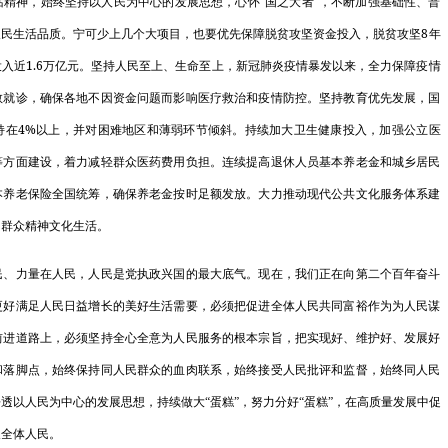
神，始终坚持以人民为中心的发展思想，心怀“国之大者”，不断加强基础性、普
8
人民生活品质。宁可少上几个大项目，也要优先保障脱贫攻坚资金投入，脱贫攻坚
年
中共中央 国
1.6
投入近
万亿元。坚持人民至上、生命至上，新冠肺炎疫情暴发以来，全力保障疫情
20…
敢就诊，确保各地不因资金问题而影响医疗救治和疫情防控。坚持教育优先发展，国
关于为加快构
4%
持在
以上，并对困难地区和薄弱环节倾斜。持续加大卫生健康投入，加强公立医
等方面建设，着力减轻群众医药费用负担。连续提高退休人员基本养老金和城乡居民
战…
本养老保险全国统筹，确保养老金按时足额发放。大力推动现代公共文化服务体系建
发展改革委印
民群众精神文化生活。
国家发展改革
力量在人民，人民是党执政兴国的最大底气。现在，我们正在向第二个百年奋斗
况…
更好满足人民日益增长的美好生活需要，必须把促进全体人民共同富裕作为为人民谋
关于粮食流通
前进道路上，必须坚持全心全意为人民服务的根本宗旨，把实现好、维护好、发展好
和落脚点，始终保持同人民群众的血肉联系，始终接受人民批评和监督，始终同人民
国家发展改革
透以人民为中心的发展思想，持续做大“蛋糕”，努力分好“蛋糕”，在高质量发展中促
电…
及全体人民。