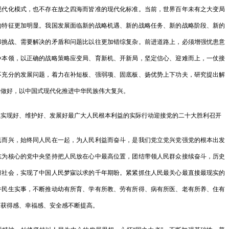
化模式，也不存在放之四海而皆准的现代化标准。当前，世界百年未有之大变局
案…
的特征更加明显。我国发展面临新的战略机遇、新的战略任务、新的战略阶段、新的
国家发展改革
和挑战、需要解决的矛盾和问题比以往更加错综复杂。前进道路上，必须增强忧患意
第…
争本领，以正确的战略策略应变局、育新机、开新局，坚定信心、迎难而上，一仗接
不充分的发展问题，着力在补短板、强弱项、固底板、扬优势上下功夫，研究提出解
全国发展和改
情做好，以中国式现代化推进中华民族伟大复兴。
国家发展改革
现好、维护好、发展好最广大人民根本利益的实际行动迎接党的二十大胜利召开
物…
兴，始终同人民在一起，为人民利益而奋斗，是我们党立党兴党强党的根本出发
国家发展改革
志为核心的党中央坚持把人民放在心中最高位置，团结带领人民群众接续奋斗，历史
基于灰色预测
康社会，实现了中国人民梦寐以求的千年期盼。紧紧抓住人民最关心最直接最现实的
以…
件民生实事，不断推动幼有所育、学有所教、劳有所得、病有所医、老有所养、住有
的获得感、幸福感、安全感不断提高。
特别的温暖给
户…