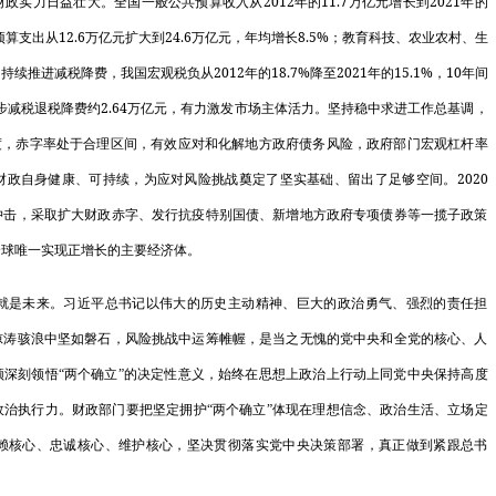
2012
11.7
2021
财政实力日益壮大。全国一般公共预算收入从
年的
万亿元增长到
年的
2023年1-
12.6
24.6
8.5%
预算支出从
万亿元扩大到
万亿元，年均增长
；教育科技、农业农村、生
财政部河南监
2012
18.7%
2021
15.1%
10
。持续推进减税降费，我国宏观税负从
年的
降至
年的
，
年间
2.64
组…
步减税退税降费约
万亿元，有力激发市场主体活力。坚持稳中求进工作总基调，
度，赤字率处于合理区间，有效应对和化解地方政府债务风险，政府部门宏观杠杆率
关于实施中央
2020
财政自身健康、可持续，为应对风险挑战奠定了坚实基础、留出了足够空间。
财政部下达水
冲击，采取扩大财政赤字、发行抗疫特别国债、新增地方政府专项债券等一揽子政策
等…
全球唯一实现正增长的主要经济体。
发展改革委核
是未来。习近平总书记以伟大的历史主动精神、巨大的政治勇气、强烈的责任担
惊涛骇浪中坚如磐石，风险挑战中运筹帷幄，是当之无愧的党中央和全党的核心、人
发展改革委举
深刻领悟“两个确立”的决定性意义，始终在思想上政治上行动上同党中央保持高度
坚定不移推进
治执行力。财政部门要把坚定拥护“两个确立”体现在理想信念、政治生活、立场定
发…
赖核心、忠诚核心、维护核心，坚决贯彻落实党中央决策部署，真正做到紧跟总书
国家发展改革