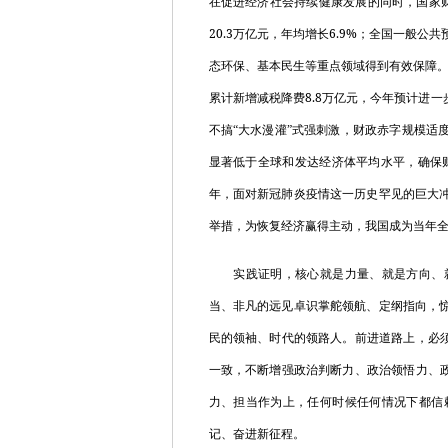
在促进经济社会持续健康发展的同时，国家
20.3
6.9%
万亿元，年均增长
；全国一般公共
态环保、基本民生等重点领域得到有效保障
8.8
累计新增减税降费
万亿元，今年预计进一
不搞“大水漫灌”式强刺激，财政赤字规模适
显著低于全球和发达经济体平均水平，确保
年，面对新冠肺炎疫情这一历史罕见的巨大
举措，为恢复经济赢得主动，我国成为当年
实践证明，核心就是力量、就是方向、就
当、非凡的远见卓识掌舵领航、定纲指向，
民的领袖、时代的领路人。前进道路上，必须
一致，不断增强政治判断力、政治领悟力、政
力、担当作为上，任何时候任何情况下都信
记、奋进新征程。