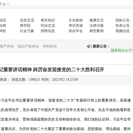
平台！
关于印发《国
动态
信息交流
相关知识
文化旅游
健康生活
招标公告
关于完善政府
机构
商学院
同业交流
考试资源
法律法规
拍卖公告
询价
社会万象
招聘信息
协会学会
典型案例
视频信息
财政部新疆监
国务院办公厅
资产评估
知识产权评估
专利评估
最新公告：
中共中央 国
记重要讲话精神 踔厉奋发迎接党的二十大胜利召开
《中共中央 
： 浏览次数：199023 时间：2022/9/2 14:25:00
权…
国家发展改革
习习近平总书记重要讲话精神，迎接党的二十大”专题研讨班上的重要讲话，高屋建
的…
义的真理光芒，充分体现了中国共产党这个百年大党初心不改、矢志不渝的执着和坚
谋划复兴伟业、擘画强国蓝图的历史主动和使命担当。我们深刻认识到，习近平总书
关于公开遴选
、凝聚共识，为开好党的二十大奠定了重要的政治基础、思想基础、理论基础，要持
议…