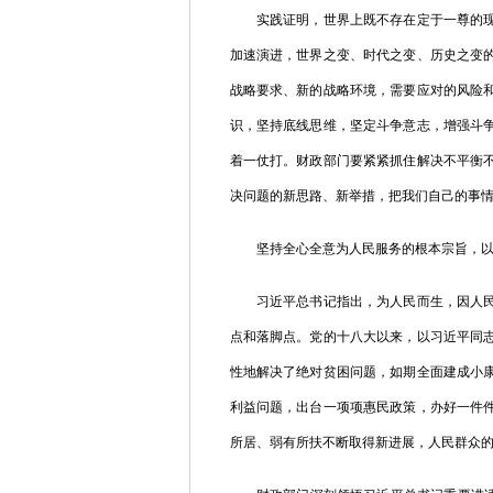
实践证明，世界上既不存在定于一尊的现代
加速演进，世界之变、时代之变、历史之变
战略要求、新的战略环境，需要应对的风险
识，坚持底线思维，坚定斗争意志，增强斗
着一仗打。财政部门要紧紧抓住解决不平衡
决问题的新思路、新举措，把我们自己的事
坚持全心全意为人民服务的根本宗旨，以实
习近平总书记指出，为人民而生，因人民而
点和落脚点。党的十八大以来，以习近平同
性地解决了绝对贫困问题，如期全面建成小
利益问题，出台一项项惠民政策，办好一件
所居、弱有所扶不断取得新进展，人民群众