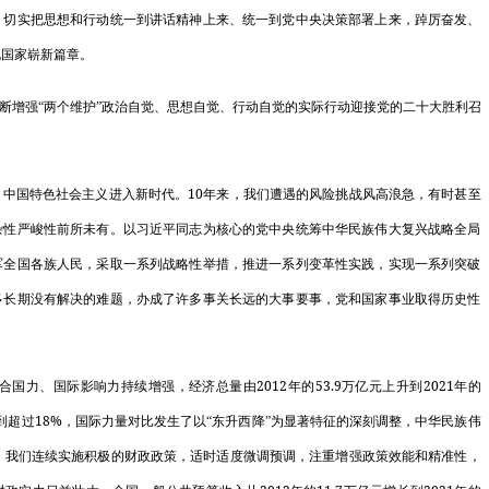
，切实把思想和行动统一到讲话精神上来、统一到党中央决策部署上来，踔厉奋发、
关于开展20
化国家崭新篇章。
关于印发《中
增强“两个维护”政治自觉、思想自觉、行动自觉的实际行动迎接党的二十大胜利召
产…
国家发展改革
10
中国特色社会主义进入新时代。
年来，我们遭遇的风险挑战风高浪急，有时甚至
上…
杂性严峻性前所未有。以习近平同志为核心的党中央统筹中华民族伟大复兴战略全局
军全国各族人民，采取一系列战略性举措，推进一系列变革性实践，实现一系列突破
国家发展改革
多长期没有解决的难题，办成了许多事关长远的大事要事，党和国家事业取得历史性
院…
国家发展改革
2012
53.9
2021
合国力、国际影响力持续增强，经济总量由
年的
万亿元上升到
年的
臣…
18%
到超过
，国际力量对比发生了以“东升西降”为显著特征的深刻调整，中华民族伟
，我们连续实施积极的财政政策，适时适度微调预调，注重增强政策效能和精准性，
中国与阿根廷