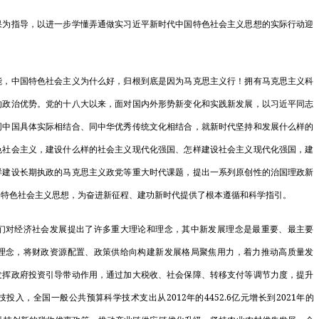
国家发展改革
指导，以进一步学懂弄通做实习近平新时代中国特色社会主义思想的实际行动迎
会…
国家发展改革
中国特色社会主义为什么好，归根到底是因为马克思主义行！拥有马克思主义科
的政治优势。党的十八大以来，面对国内外形势新变化和实践新发展，以习近平同志
关…
同中国具体实际相结合、同中华优秀传统文化相结合，就新时代坚持和发展什么样的
高质量开展可
色社会主义，建设什么样的社会主义现代化强国、怎样建设社会主义现代化强国，建
体…
样建设长期执政的马克思主义政党等重大时代课题，提出一系列原创性的治国理政新
国特色社会主义思想，为奋进新征程、建功新时代提供了根本遵循和科学指引。
发展改革委等
发展和改革委
对经济社会发展提出了许多重大理论和理念，其中新发展理念是最重要、最主要
理念，将财政资源配置、政策供给向构建新发展格局聚焦用力，着力推动高质量发
发展改革委召
发挥政府投资引导带动作用，通过加大税收、社会保障、转移支付等调节力度，提升
警…
2012
4452.6
2021
技投入，全国一般公共预算科学技术支出从
年的
亿元增长到
年的
国家发展改革