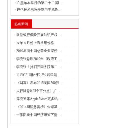
·
在墨尔本举行的第二十二届I…
4月全国国有及国有控股企业经济运行情况
·
评估技术已逐步应用于风险…
管局：强化理论武装 筑牢思想之基 认真
热点新闻
·
鼓励银行保险开展知识产权…
财政油茶产业发展奖补政策的通知
·
今年４月份上海常用价格
·
2019界面中国慈善企业家榜…
利救灾资金7.28亿元支持消除水毁、白蚁
·
李克强总理2019年《政府工…
·
李克强主持召开国务院第二…
·
11月CPI同比涨2.2% 居民消…
定抽水蓄能电站容量电价
·
《财富》发布2015美国500强…
行5月份新闻发布会
·
央行降息0.25个百分点并扩…
·
库克透露Apple Watch更多讯…
全面从严治党 以新气象新作为推动高质量
·
《2014胡润慈善榜》朱镕基…
·
一张图看中国经济增速下滑…
委举行4月份新闻发布会