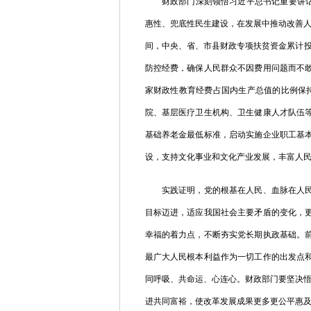
财政部门深刻领悟习近平总书记重要讲话精
惠性、兜底性民生建设，在发展中推动改善
间，中央、省、市县财政专项扶贫资金累计
防控经费，确保人民群众不因费用问题而不
家财政性教育经费占国内生产总值的比例保
院、基层医疗卫生机构、卫生健康人才队伍
基础养老金最低标准，启动实施企业职工基
设，支持文化事业和文化产业发展，丰富人
实践证明，党的根基在人民、血脉在人民、
目标迈进，适应我国社会主要矛盾的变化，
幸福的着力点，不断夯实党长期执政基础。
最广大人民根本利益作为一切工作的出发点
同呼吸、共命运、心连心。财政部门要坚决悟
进共同富裕，使改革发展成果更多更公平惠