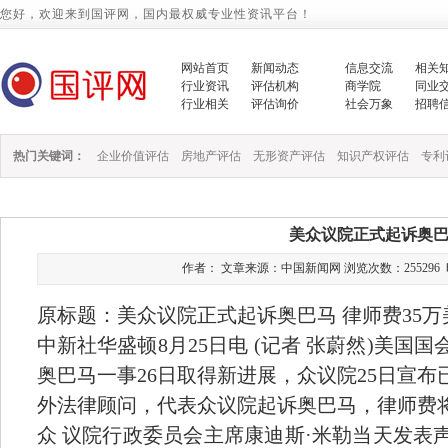
您好，欢迎来到国评网，国内最权威专业性资讯平台！
网站首页
新闻动态
信息交流
相关
行业资讯
评估机构
商学院
同业
行业相关
评估询价
社会万象
招聘
热门关键词：
企业价值评估
房地产评估
无形资产评估
知识产权评估
专利
美众议院正式起诉奥
作者： 文章来源：中国新闻网 浏览次数：255296 时间：20
原标题：美众议院正式起诉奥巴马 律师费35万
中新社华盛顿8月25日电 (记者 张蔚然)美
奥巴马一事26日取得新进展，众议院25日宣
外法律顾问，代表众议院起诉奥巴马，律师费将
众 议院行政委员会主席康迪斯·米勒当天发表