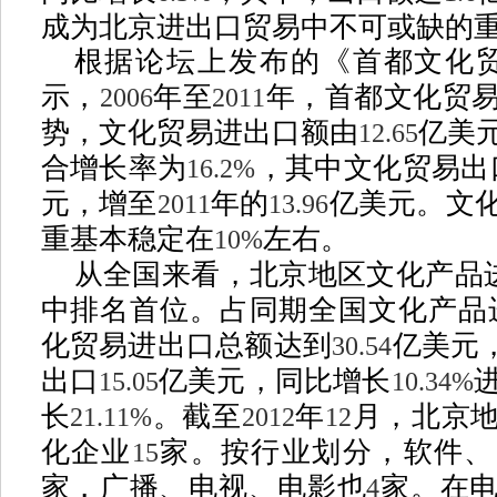
成为北京进出口贸易中不可或缺的
根据论坛上发布的《首都文化
示，
年至
年，首都文化贸
2006
2011
势，文化贸易进出口额由
亿美
12.65
合增长率为
，其中文化贸易出
16.2%
元，增至
年的
亿美元。文
2011
13.96
重基本稳定在
左右。
10%
从全国来看，北京地区文化产品
中排名首位。占同期全国文化产品
化贸易进出口总额达到
亿美元
30.54
出口
亿美元，同比增长
15.05
10.34%
长
。截至
年
月，北京
21.11%
2012
12
化企业
家。按行业划分，软件、
15
家，广播、电视、电影也
家。在
4