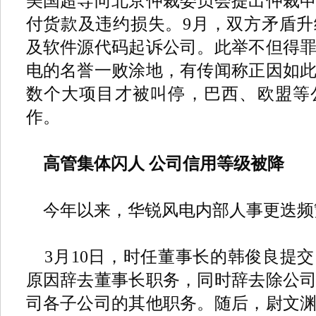
美国超导向北京仲裁委员会提出仲裁
付货款及违约损失。
9
月，双方矛盾升
及软件源代码起诉公司。此举不但得
电的名誉一败涂地，有传闻称正因如
数个大项目才被叫停，巴西、欧盟等
作。
高管集体闪人 公司信用等级被降
今年以来，华锐风电内部人事更迭频
3
月
10
日，时任董事长的韩俊良提交
原因辞去董事长职务，同时辞去除公
司各子公司的其他职务。随后，尉文