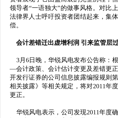
领导者
“
一语独大
”
的做事风格。对比
法律界人士呼吁投资者团结起来，集
偿。
会计差错迁出虚增利润 引来监管层
3
月
6
日晚，华锐风电发布公告称：
—
会计政策、会计估计变更及差错更
开发行证券的公司信息披露编报规则
相关披露》等相关规定，将对
2011
年
更正。
华锐风电表示，公司发现
2011
年度