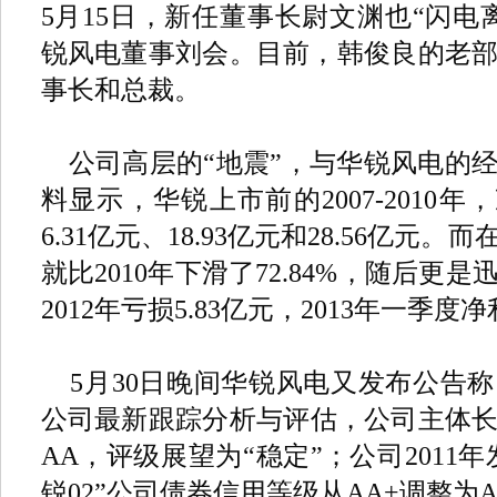
5
月
15
日，新任董事长尉文渊也
“
闪电
锐风电董事刘会。目前，韩俊良的老
事长和总裁。
公司高层的
“
地震
”
，与华锐风电的
料显示，华锐上市前的
2007-2010
年，
6.31
亿元、
18.93
亿元和
28.56
亿元。而
就比
2010
年下滑了
72.84%
，随后更是
2012
年亏损
5.83
亿元，
2013
年一季度净
5
月
30
日晚间华锐风电又发布公告称
公司最新跟踪分析与评估，公司主体
AA
，评级展望为
“
稳定
”
；公司
2011
年
锐
02”
公司债券信用等级从
AA+
调整为