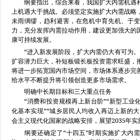
纲要指出，综合来看，我国扩大内需机遇和
上机遇大于挑战。必须坚定实施扩大内需战略
未雨绸缪，趋利避害，在危机中育先机、于
力，充分发挥内需拉动作用，建设更加强大的
康可持续发展。
“
进入新发展阶段，扩大内需仍大有可为。
扩容潜力巨大，补短板锻长板投资需求旺盛，
将进一步拓宽国内市场空间，市场体系逐步完
给水平不断提升将引领创造更多市场需求。
明确中长期目标和三大重点任务
“
”“
消费和投资规模再上新台阶
新型工业
”“
化基本实现
城乡居民人均收入再迈上新的大
2035
会主义现代化国家的战略安排，展望
年实
“
”
纲要还确定了
十四五
时期实施扩大内需