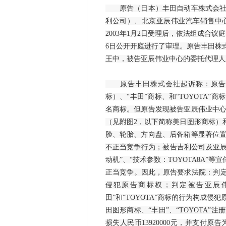
原告（日本）丰田自动车株式会社（
利公司）、北京亚辰伟业汽车销售中
2003年1月2日受理后，依法组成合议庭
6日公开开庭进行了审理。原告丰田株
王中，被告亚辰伟业中心的委托代理人
原告丰田株式会社起诉称：原告在
标）、“丰田”商标、和“TOYOTA
名商标。但原告发现被告亚辰伟业中
（见附图2，以下简称美日图形商标）和
脸、轮胎、方向盘、后备箱等显著位
不正当竞争行为；被告吉利公司及亚辰
动机”、“技术参数：TOYOTA8A
正当竞争。因此，原告要求法院：判定被
侵犯原告商标权；判定被告亚辰
田”和“TOYOTA”商标的行为构成
田图形商标、“丰田”、“TOYOTA
损失人民币13920000元，并支付原