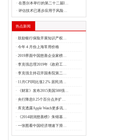
·
在墨尔本举行的第二十二届I…
·
评估技术已逐步应用于风险…
委负责同志出席建设全国统一大市场国务
热点新闻
·
鼓励银行保险开展知识产权…
委副主任丛亮会见阿曼能源与矿产部次大
·
今年４月份上海常用价格
·
2019界面中国慈善企业家榜…
·
李克强总理2019年《政府工…
签署共建“一带一路”合作规划
·
李克强主持召开国务院第二…
·
11月CPI同比涨2.2% 居民消…
4月全国国有及国有控股企业经济运行情况
·
《财富》发布2015美国500强…
管局：强化理论武装 筑牢思想之基 认真
·
央行降息0.25个百分点并扩…
·
库克透露Apple Watch更多讯…
·
《2014胡润慈善榜》朱镕基…
财政油茶产业发展奖补政策的通知
·
一张图看中国经济增速下滑…
利救灾资金7.28亿元支持消除水毁、白蚁