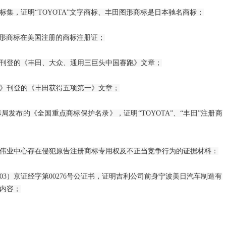
集，证明“TOYOTA”文字商标、丰田图形商标是日本驰名商标；
2023年财
国家发展改革
图形商标在美国注册的商标注册证；
规…
》上刊登的《丰田、大众、通用三巨头中国赛跑》文章；
首届“中国+
报》刊登的《丰田获得五项第一》文章；
2023年2月
发布的《全国重点商标保护名录》，证明“TOYOTA”、“丰田”注册商
社会司会同有
案…
业中心存在侵犯原告注册商标专用权及不正当竞争行为的证据材料：
国家发展改革
3）京证经字第00276号公证书，证明吉利公司前身宁波美日汽车制造有
第…
内容；
全国发展和改