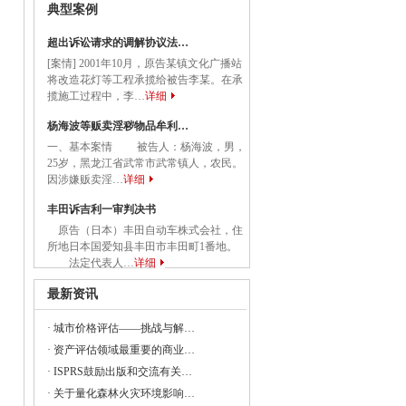
务院关于促进民营经济发展壮大的意见
典型案例
国务院关于促进民营经济发展壮大的意见》
超出诉讼请求的调解协议法…
[案情] 2001年10月，原告某镇文化广播站
将改造花灯等工程承揽给被告李某。在承
揽施工过程中，李…
详细
委等部门关于做好2023年降成本重点工作
杨海波等贩卖淫秽物品牟利…
一、基本案情 被告人：杨海波，男，
25岁，黑龙江省武常市武常镇人，农民。
因涉嫌贩卖淫…
详细
《建设项目经济评价方法与参数（修订建
丰田诉吉利一审判决书
原告（日本）丰田自动车株式会社，住
所地日本国爱知县丰田市丰田町1番地。
法定代表人…
详细
23年全国节能宣传周和全国低碳日活动的通知
最新资讯
央党政机关和事业单位所属企业国有资本
·
城市价格评估——挑战与解…
·
资产评估领域最重要的商业…
·
ISPRS鼓励出版和交流有关…
委组织召开支持贵州在新时代西部大开发
·
关于量化森林火灾环境影响…