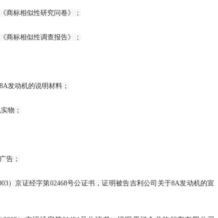
国家发展改革
《商标相似性研究问卷》；
物…
《商标相似性调查报告》；
国家发展改革
基于灰色预测
以…
8A发动机的说明材料；
特别的温暖给
机实物；
户…
中共中央 国
广告；
20…
3）京证经字第02468号公证书，证明被告吉利公司关于8A发动机的宣
关于为加快构
战…