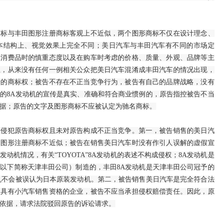
等…
与丰田图形注册商标客观上不近似，两个图形商标不仅在设计理念、
发展改革委核
本结构上、视觉效果上完全不同；美日汽车与丰田汽车有不同的市场定
发展改革委举
档消费品时的慎重态度以及在购车时考虑的价格、质量、外观、品牌等主
上，从来没有任何一例相关公众把美日汽车混淆成丰田汽车的情况出现，
坚定不移推进
告的商标权；被告不存在不正当竞争行为，被告有自己的品牌战略，没有
的8A发动机的宣传是真实、准确和符合商业惯例的，原告指控被告不当
发…
据；原告的文字及图形商标不应被认定为驰名商标。
国家发展改革
犯原告商标权且未对原告构成不正当竞争。第一，被告销售的美日汽
国家发展改革
田图形注册商标不近似；被告在销售美日汽车时没有作引人误解的虚假宣
动机情况，有关“TOYOTA”8A发动机的表述不构成侵权；8A发动机是
会…
以下简称天津丰田公司）制造的，丰田8A发动机是天津丰田公司冠予的
国家发展改革
机不会被误认为日本原装发动机。第二，被告销售美日汽车是完全符合法
的具有小汽车销售资格的企业，被告不应当承担侵权赔偿责任。因此，原
关…
依据，请求法院驳回原告的诉讼请求。