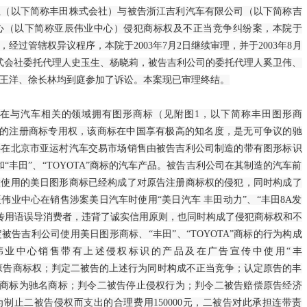
以下简称丰田株式会社）与被告浙江吉利汽车有限公司（以下简称吉
上…
心（以下简称亚辰伟业中心）侵犯商标权及不正当竞争纠纷案，本院于
国家发展改革
，经过管辖权异议程序，本院于2003年7月2日继续审理，并于2003年8月
式会社委托代理人史玉生、杨晓莉，被告吉利公司的委托代理人奚卫伟、
院…
王洋、徐长林均到庭参加了诉讼。本案现已审理终结。
国家发展改革
与汽车相关的领域拥有图形商标（见附图1，以下简称丰田图形商
臣…
”商标的注册商标专用权，该商标在中国享有极高的知名度，是无可争议的驰
心在北京市亚运村汽车交易市场销售由被告吉利公司制造的带有图形标识
中国与阿根廷
“丰田”、“TOYOTA”商标的汽车产品。被告吉利公司在其制造的汽车前
置使用的美日图形商标已经构成了对原告注册商标权的侵犯，同时构成了
2023年1-
伟业中心在销售涉案美日汽车时使用“美日汽车 丰田动力”、“丰田8A发
财政部河南监
”等宣传用语误导消费者，违背了诚实信用原则，也同时构成了侵犯商标权和不
告吉利公司使用美日图形商标、“丰田”、“TOYOTA”商标的行为构成
组…
伟业中心销售带有上述侵权标识的产品及在广告宣传中使用“丰
侵犯原告商标权；判定二被告的上述行为同时构成不正当竞争；认定原告的丰
关于实施中央
”注册商标为驰名商标；判令二被告停止侵权行为；判令二被告赔偿原告经济
财政部下达水
告为制止二被告侵权而支出的合理费用150000元，二被告对此承担连带责