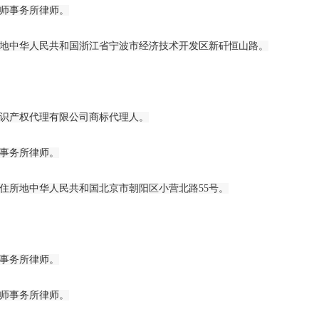
中共中央 国
师事务所律师。
《中共中央 
中华人民共和国浙江省宁波市经济技术开发区新矸恒山路。
权…
国家发展改革
产权代理有限公司商标代理人。
的…
关于公开遴选
事务所律师。
议…
所地中华人民共和国北京市朝阳区小营北路55号。
关于开展20
关于印发《中
事务所律师。
产…
师事务所律师。
国家发展改革