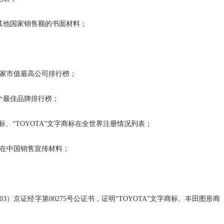
关于对202
他国家销售额的书面材料；
执…
国家发展改革
工…
0家市值最高公司排行榜；
2023年3月
个最佳品牌排行榜；
全国人大代表
、“TOYOTA”文字商标在全世界注册情况列表；
关于《长三角
在中国销售宣传材料；
规…
关于进一步深
意…
）京证经字第00275号公证书，证明“TOYOTA”文字商标、丰田图形商
关于加强新时