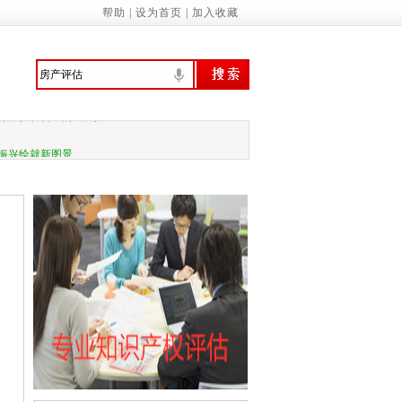
帮助
|
设为首页
|
加入收藏
意识 提高环境保护自觉——来自首个全国
行、技管合一的城管人
振兴绘就新图景
预拨10亿元 支持国家蓄滞洪区受灾群众尽
家基本公共服务标准（2023年版）》的通知
诚信履约机制优化民营经济发展环境的通知
管局：“三坚持”做深做实地方财政运行分…
关于应急管理综合行政执法有关事项的通知