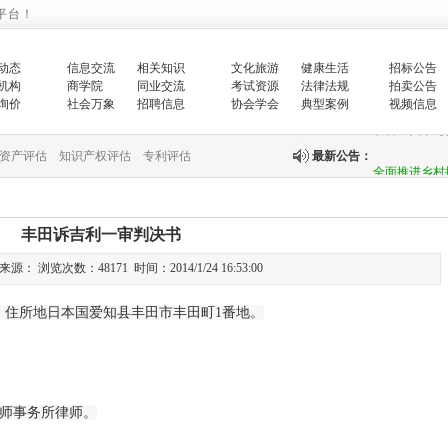
平台！
增强生态文明
动态
信息交流
相关知识
文化旅游
健康生活
招标公告
生…
机构
商学院
同业交流
考试资源
法律法规
拍卖公告
询价
社会万象
招聘信息
协会学会
典型案例
视频信息
翟智：实干笃
资产评估
知识产权评估
专利评估
最新公告：
全面推进乡村
中央财政紧急
丰田诉吉利一审判决书
快…
： 浏览次数：48171 时间：2014/1/24 16:53:00
关于印发《国
住所地日本国爱知县丰田市丰田町1番地。
关于完善政府
财政部新疆监
国务院办公厅
师事务所律师。