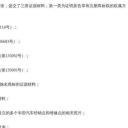
高质量开展可
，提交了三类证据材料，第一类为证明原告享有注册商标权的权属方
体…
发展改革委等
14号）；
发展和改革委
683号）；
发展改革委召
135092号）；
警…
135095号）；
国家发展改革
驰名商标的证据材料：
2023年财
员…
材料；
未来地球：里
立的多个丰田汽车经销点和维修点的相关照片；
…
览表；