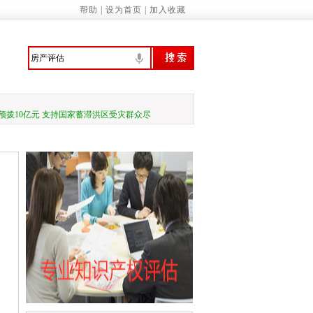
帮助
|
设为首页
|
加入收藏
行、技管合一的城管人
振兴绘就新图景
预拨10亿元 支持国家蓄滞洪区受灾群众尽
家基本公共服务标准（2023年版）》的通知
诚信履约机制优化民营经济发展环境的通知
管局：“三坚持”做深做实地方财政运行分…
关于应急管理综合行政执法有关事项的通知
务院关于促进民营经济发展壮大的意见