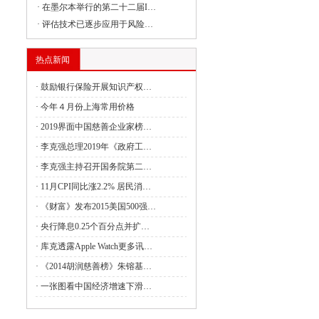
·
在墨尔本举行的第二十二届I…
委负责同志出席建设全国统一大市场国务
·
评估技术已逐步应用于风险…
热点新闻
委副主任丛亮会见阿曼能源与矿产部次大
·
鼓励银行保险开展知识产权…
·
今年４月份上海常用价格
·
2019界面中国慈善企业家榜…
签署共建“一带一路”合作规划
·
李克强总理2019年《政府工…
4月全国国有及国有控股企业经济运行情况
·
李克强主持召开国务院第二…
·
11月CPI同比涨2.2% 居民消…
管局：强化理论武装 筑牢思想之基 认真
·
《财富》发布2015美国500强…
·
央行降息0.25个百分点并扩…
·
库克透露Apple Watch更多讯…
财政油茶产业发展奖补政策的通知
·
《2014胡润慈善榜》朱镕基…
利救灾资金7.28亿元支持消除水毁、白蚁
·
一张图看中国经济增速下滑…