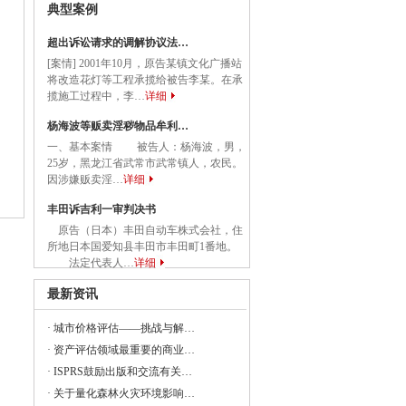
国务院关于促进民营经济发展壮大的意见》
典型案例
超出诉讼请求的调解协议法…
[案情] 2001年10月，原告某镇文化广播站
将改造花灯等工程承揽给被告李某。在承
委等部门关于做好2023年降成本重点工作
揽施工过程中，李…
详细
杨海波等贩卖淫秽物品牟利…
一、基本案情 被告人：杨海波，男，
《建设项目经济评价方法与参数（修订建
25岁，黑龙江省武常市武常镇人，农民。
因涉嫌贩卖淫…
详细
丰田诉吉利一审判决书
原告（日本）丰田自动车株式会社，住
23年全国节能宣传周和全国低碳日活动的通知
所地日本国爱知县丰田市丰田町1番地。
法定代表人…
详细
央党政机关和事业单位所属企业国有资本
最新资讯
·
城市价格评估——挑战与解…
委组织召开支持贵州在新时代西部大开发
·
资产评估领域最重要的商业…
·
ISPRS鼓励出版和交流有关…
·
关于量化森林火灾环境影响…