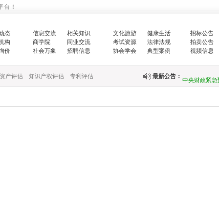
平台！
生…
动态
信息交流
相关知识
文化旅游
健康生活
招标公告
翟智：实干笃
机构
商学院
同业交流
考试资源
法律法规
拍卖公告
询价
社会万象
招聘信息
协会学会
典型案例
视频信息
全面推进乡村
资产评估
知识产权评估
专利评估
最新公告：
中央财政紧急
快…
关于印发《国
关于完善政府
财政部新疆监
国务院办公厅
中共中央 国