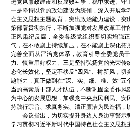
进党风廉政建设和反腐败斗争，稳中求进、守
一是坚持以党的政治建设为统领，深入开展学
会主义思想主题教育，突出政治能力建设，突
策部署贯彻执行，不断加强党对发展改革工作
正风肃纪反腐，全委各级党组织要切实增强
气，在不敢腐上持续加压，在不能腐上深化拓
完善全面从严治党体系，教育引导全委党员
力、慎重用好权力。三是坚持弘扬党的光荣传
“
”
态化长效化，坚定不移反
四风
、树新风，切
“
”
题能力，真正做到在
深、实、细、准、效
五
当的高素质干部人才队伍，不断巩固全委作风
为中心的发展思想，加强党中央惠民利民、安
持践行宗旨、求真务实、清正廉洁为民造福，
会议指出，为切实提升身边人身边事警示教
学习贯彻习近平新时代中国特色社会主义思想