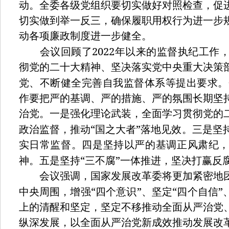
动。全委各级党组织要切实做好对照检查，促
切实做到举一反三，确保履职用权行为进一步
动各项廉政制度进一步健全。
2022
会议回顾了
年以来的监督执纪工作
彻党的二十大精神、坚决落实党中央重大决策
党、不断健全完善自我监督体系等提出要求。
作要把严的基调、严的措施、严的氛围长期坚
治党。一是强化理论武装，全面学习贯彻党的
“
”
政治监督，推动
国之大者
落地见效。三是坚
实日常监督。四是坚持以严的基调正风肃纪
“
”
神。五是坚持
三不腐
一体推进，坚决打赢反
会议强调，国家发展改革委将更加紧密地团
“
”
“
”
中央周围，增强
四个意识
、坚定
四个自信
上的清醒和坚定，坚定不移推动全面从严治党
纵深发展，以全面从严治党新成效推动发展改