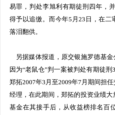
易罪，判处李旭利有期徒刑四年，
得予以追缴。而今年
5
月
23
日，在二
落泪翻供。
另据媒体报道，原交银施罗德基金
因为
“
老鼠仓
”
判一案被判处有期徒刑
郑拓
2007
年
3
月至
2009
年
7
月期间担任
经理，在此期间，郑拓的投资业绩大
基金在其接手后，从收益榜排名百