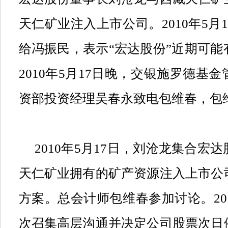
天仁矿业注入上市公司。
2010
年
5
月
1
给冯振民，表示
“
宏达股份
”
近期可能
2010
年
5
月
17
日晚，交银施罗德基金
资部投资经理吴春永致电包维春，包
2010
年
5
月
17
日，刘沧龙集合宏达
天仁矿业拥有的矿产资源注入上市公
方案。总会计师包维春参加讨论。
20
次召集高层沟通并决定公司股票次日