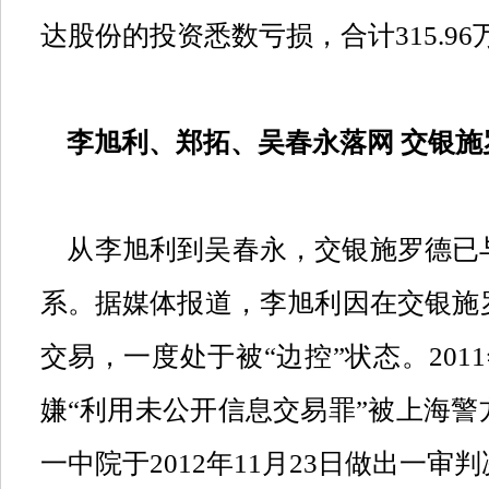
达股份的投资悉数亏损，合计
315.96
李旭利、郑拓、吴春永落网
交银施
从李旭利到吴春永，交银施罗德已
系。据媒体报道，李旭利因在交银施
交易，一度处于被
“
边控
”
状态。
2011
嫌
“
利用未公开信息交易罪
”
被上海警
一中院于
2012
年
11
月
23
日做出一审判