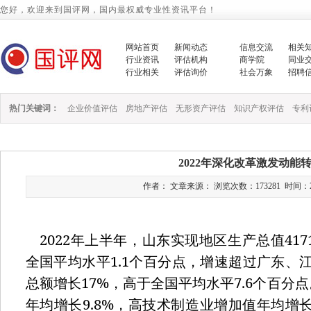
您好，欢迎来到国评网，国内最权威专业性资讯平台！
网站首页
新闻动态
信息交流
相关
行业资讯
评估机构
商学院
同业
行业相关
评估询价
社会万象
招聘
热门关键词：
企业价值评估
房地产评估
无形资产评估
知识产权评估
专利
2022年深化改革激发动能
作者： 文章来源： 浏览次数：173281 时间：2022/1
2022
417
年上半年，山东实现地区生产总值
1.1
全国平均水平
个百分点，增速超过广东、
17%
7.6
总额增长
，高于全国平均水平
个百分点
9.8%
年均增长
，高技术制造业增加值年均增