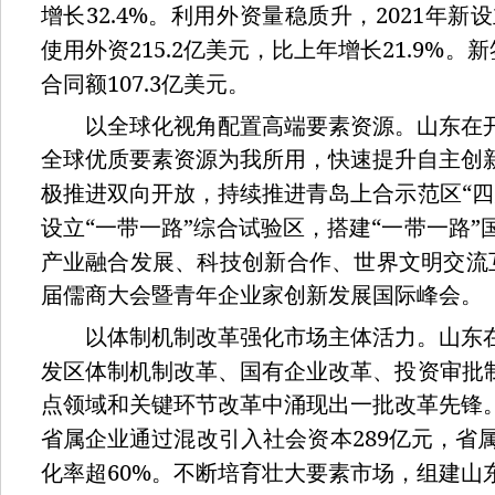
32.4%
2021
增长
。利用外资量稳质升，
年新设
215.2
21.9%
使用外资
亿美元，比上年增长
。新
107.3
合同额
亿美元。
以全球化视角配置高端要素资源。山东在开
全球优质要素资源为我所用，快速提升自主创
“
极推进双向开放，持续推进青岛上合示范区
四
“
”
“
”
设立
一带一路
综合试验区，搭建
一带一路
产业融合发展、科技创新合作、世界文明交流
届儒商大会暨青年企业家创新发展国际峰会。
以体制机制改革强化市场主体活力。山东在
发区体制机制改革、国有企业改革、投资审批
点领域和关键环节改革中涌现出一批改革先锋
289
省属企业通过混改引入社会资本
亿元，省
60%
化率超
。不断培育壮大要素市场，组建山