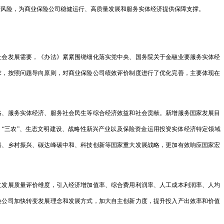
营风险，为商业保险公司稳健运行、高质量发展和服务实体经济提供保障支撑。
国家发展改革
上…
发展需要，《办法》紧紧围绕细化落实党中央、国务院关于金融业要服务实体经
国家发展改革
求，按照问题导向原则，对商业保险公司绩效评价制度进行了优化完善，主要体现在
院…
国家发展改革
服务实体经济、服务社会民生等综合经济效益和社会贡献。新增服务国家发展目
臣…
“三农”、生态文明建设、战略性新兴产业以及保险资金运用投资实体经济特定领域
裕、乡村振兴、碳达峰碳中和、科技创新等国家重大发展战略，更加有效响应国家宏
中国与阿根廷
2023年1-
展质量评价维度，引入经济增加值率、综合费用利润率、人工成本利润率、人均
财政部河南监
险公司加快转变发展理念和发展方式，加大自主创新力度，提升投入产出效率和价值
组…