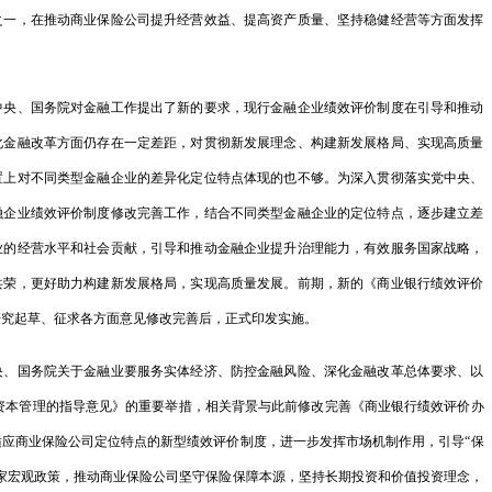
之一，在推动商业保险公司提升经营效益、提高资产质量、坚持稳健经营等方面发挥
国务院办公厅
中共中央 国
、国务院对金融工作提出了新的要求，现行金融企业绩效评价制度在引导和推动
《中共中央 
化金融改革方面仍存在一定差距，对贯彻新发展理念、构建新发展格局、实现高质量
权…
置上对不同类型金融企业的差异化定位特点体现的也不够。为深入贯彻落实党中央、
融企业绩效评价制度修改完善工作，结合不同类型金融企业的定位特点，逐步建立差
国家发展改革
业的经营水平和社会贡献，引导和推动金融企业提升治理能力，有效服务国家战略，
的…
共荣，更好助力构建新发展格局，实现高质量发展。前期，新的《商业银行绩效评价
关于公开遴选
研究起草、征求各方面意见修改完善后，正式印发实施。
议…
国务院关于金融业要服务实体经济、防控金融风险、深化金融改革总体要求、以
关于开展20
资本管理的指导意见》的重要举措，相关背景与此前修改完善《商业银行绩效评价办
应商业保险公司定位特点的新型绩效评价制度，进一步发挥市场机制作用，引导“保
关于印发《中
家宏观政策，推动商业保险公司坚守保险保障本源，坚持长期投资和价值投资理念，
产…