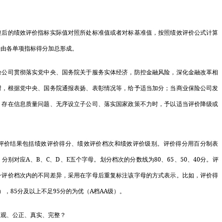
…
的绩效评价指标实际值对照所处标准值或者对标基准值，按照绩效评价公式计算
关于对202
分由各单项指标得分加总形成。
执…
司贯彻落实党中央、国务院关于服务实体经济，防控金融风险，深化金融改革相
国家发展改革
时，根据党中央、国务院通报表扬、表彰情况等，给予适当加分；当商业保险公司发
工…
、存在信息质量问题、无序设立子公司、落实国家政策不力时，予以适当评价降级或
2023年3月
价结果包括绩效评价得分、绩效评价档次和绩效评价级别。评价得分用百分制表
全国人大代表
A
B
C
D
E
80
65
50
40
，分别对应
、
、
、
、
五个字母。划分档次的分数线为
、
、
、
分。评
关于《长三角
一评价档次内的不同差异，采用在字母后重复标注该字母的方式表示。比如，评价得
规…
85
95
A
AA
），
分及以上不足
分的为优（
档
级）。
关于进一步深
观、公正、真实、完整？