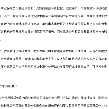
意…
业保险公司要提供全面、真实的绩效评价数据。绩效评价工作以独立审计机构按
关于加强新时
础，其中，财务报表应当是按照中国会计准则编制的合并财务报表。绩效评价财务数
2023年财
告审计的独立审计机构进行复核并单独出具审计报告；绩效评价业务数据应当由负责
审计机构进行复核并出具执行商定程序报告。商业保险公司相关业务数据应当与按照
国家发展改革
证。
规…
对绩效评价基础数据，商业保险公司可按照重要性和可比性原则，申请在账面数
首届“中国+
当为客观事项且需由审计机构出具鉴定意见，财政部门审核确认后相应对相关指标加
2023年2月
，商业保险公司在评价期间损益中消化处理以前年度资产或业务损失的，可把损失金
社会司会同有
案…
法如何衔接？
国家发展改革
2
年度及以后年度的商业保险公司绩效评价按照《办法》执行。除商业银行、商业保
第…
金融控股公司等其他商业性金融企业的绩效评价制度，目前已启动研究完善工作，待