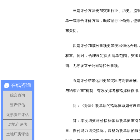
三是评价方法更加突出行业、历史、监管等
单一或综合评价方法，既鼓励行业领先，也
东关切。
四是评价加减分事项更加突出强化合规，“
权重。同时，合理设定负面清单范围，突出
罚、无序设立子公司等扣分事项。
五是评价结果运用更加突出与高管薪酬、企
在线咨询
与约束并重”机制，有效发挥考核指挥棒作用
综合咨询
资产评估
问：《办法》改革后的指标体系如何设置？
无形资产评估
答：本次绩效评价指标体系改革侧重引导
房地产评估
量、偿付能力四类指标，调整为改革后的服
土地厂房评估