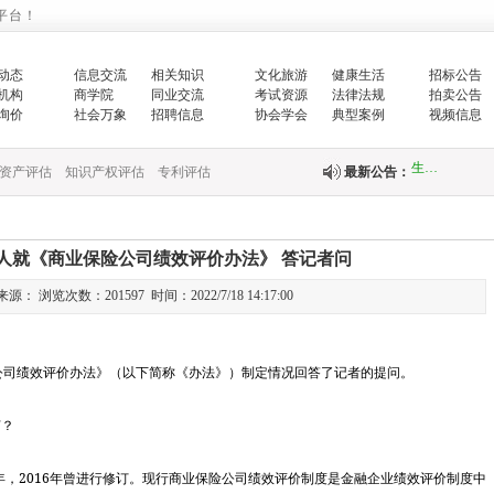
国家发展改革
平台！
的…
动态
信息交流
相关知识
文化旅游
健康生活
招标公告
机构
商学院
同业交流
考试资源
法律法规
拍卖公告
增强生态文明
询价
社会万象
招聘信息
协会学会
典型案例
视频信息
生…
资产评估
知识产权评估
专利评估
最新公告：
翟智：实干笃
全面推进乡村
人就《商业保险公司绩效评价办法》 答记者问
中央财政紧急
： 浏览次数：201597 时间：2022/7/18 14:17:00
快…
公司绩效评价办法》（以下简称《办法》）制定情况回答了记者的提问。
关于印发《国
？
关于完善政府
2016
财政部新疆监
年，
年曾进行修订。现行商业保险公司绩效评价制度是金融企业绩效评价制度中