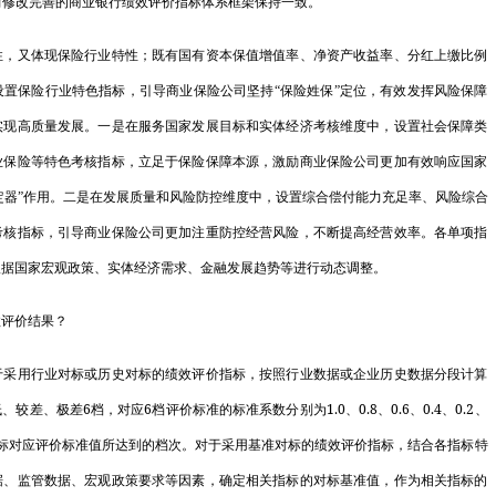
前修改完善的商业银行绩效评价指标体系框架保持一致。
关…
又体现保险行业特性；既有国有资本保值增值率、净资产收益率、分红上缴比例
高质量开展可
置保险行业特色指标，引导商业保险公司坚持“保险姓保”定位，有效发挥风险保障
体…
实现高质量发展。一是在服务国家发展目标和实体经济考核维度中，设置社会保障类
业保险等特色考核指标，立足于保险保障本源，激励商业保险公司更加有效响应国家
发展改革委等
稳定器”作用。二是在发展质量和风险防控维度中，设置综合偿付能力充足率、风险综合
发展和改革委
考核指标，引导商业保险公司更加注重防控经营风险，不断提高经营效率。各单项指
发展改革委召
根据国家宏观政策、实体经济需求、金融发展趋势等进行动态调整。
警…
评价结果？
国家发展改革
用行业对标或历史对标的绩效评价指标，按照行业数据或企业历史数据分段计算
2023年财
6
6
1.0
0.8
0.6
0.4
0.2
低、较差、极差
档，对应
档评价标准的标准系数分别为
、
、
、
、
、
标对应评价标准值所达到的档次。对于采用基准对标的绩效评价指标，结合各指标特
员…
据、监管数据、宏观政策要求等因素，确定相关指标的对标基准值，作为相关指标的
未来地球：里