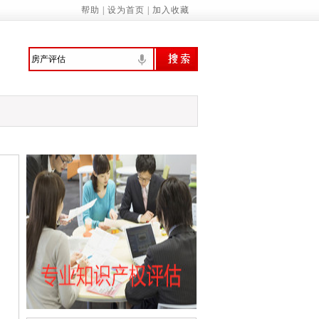
委：制定促进经济社会发展全面绿色转型
帮助
|
设为首页
|
加入收藏
意识 提高环境保护自觉——来自首个全国
行、技管合一的城管人
振兴绘就新图景
预拨10亿元 支持国家蓄滞洪区受灾群众尽
家基本公共服务标准（2023年版）》的通知
诚信履约机制优化民营经济发展环境的通知
管局：“三坚持”做深做实地方财政运行分…