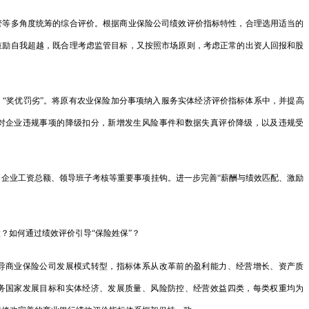
关于实施中央
多角度统筹的综合评价。根据商业保险公司绩效评价指标特性，合理选用适当的
财政部下达水
鼓励自我超越，既合理考虑监管目标，又按照市场原则，考虑正常的出资人回报和股
等…
发展改革委核
奖优罚劣”。将原有农业保险加分事项纳入服务实体经济评价指标体系中，并提高
对企业违规事项的降级扣分，新增发生风险事件和数据失真评价降级，以及违规受
发展改革委举
坚定不移推进
业工资总额、领导班子考核等重要事项挂钩。进一步完善“薪酬与绩效匹配、激励
发…
。
国家发展改革
如何通过绩效评价引导“保险姓保”？
国家发展改革
商业保险公司发展模式转型，指标体系从改革前的盈利能力、经营增长、资产质
会…
务国家发展目标和实体经济、发展质量、风险防控、经营效益四类，每类权重均为
国家发展改革