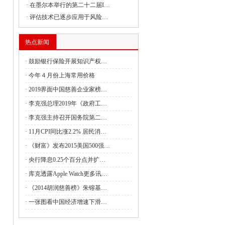
·
在墨尔本举行的第二十二届I…
·
评估技术已逐步应用于风险…
委组织召开支持贵州在新时代西部大开发
热点新闻
·
鼓励银行保险开展知识产权…
委负责同志出席建设全国统一大市场国务
·
今年４月份上海常用价格
·
2019界面中国慈善企业家榜…
·
李克强总理2019年《政府工…
委副主任丛亮会见阿曼能源与矿产部次大
·
李克强主持召开国务院第二…
·
11月CPI同比涨2.2% 居民消…
·
《财富》发布2015美国500强…
签署共建“一带一路”合作规划
·
央行降息0.25个百分点并扩…
4月全国国有及国有控股企业经济运行情况
·
库克透露Apple Watch更多讯…
·
《2014胡润慈善榜》朱镕基…
管局：强化理论武装 筑牢思想之基 认真
·
一张图看中国经济增速下滑…