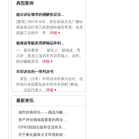
典型案例
关于应急管理综合行政执法有关事项的通知
超出诉讼请求的调解协议法…
务院关于促进民营经济发展壮大的意见
[案情] 2001年10月，原告某镇文化广播站
将改造花灯等工程承揽给被告李某。在承
揽施工过程中，李…
详细
国务院关于促进民营经济发展壮大的意见》
杨海波等贩卖淫秽物品牟利…
一、基本案情 被告人：杨海波，男，
25岁，黑龙江省武常市武常镇人，农民。
委等部门关于做好2023年降成本重点工作
因涉嫌贩卖淫…
详细
丰田诉吉利一审判决书
原告（日本）丰田自动车株式会社，住
所地日本国爱知县丰田市丰田町1番地。
《建设项目经济评价方法与参数（修订建
法定代表人…
详细
最新资讯
·
城市价格评估——挑战与解…
23年全国节能宣传周和全国低碳日活动的通知
·
资产评估领域最重要的商业…
央党政机关和事业单位所属企业国有资本
·
ISPRS鼓励出版和交流有关…
·
关于量化森林火灾环境影响…