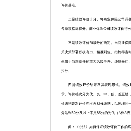
评价基准。
二是绩效评价计分。将商业保险公司调整后
各单项指标得分。商业保险公司绩效评价得
三是绩效评价加减分的确定。当商业保险公
关决策部署积极有力、精准到位、措施得当
生属于当期责任的重大风险事件、违规受罚
扣分。
四是绩效评价结果及其表现形式。绩效评
示。评价档次分为优、良、中、低、差五档
价级别是对评价档次再划分级别，以体现同
80
85
A
A
分达到
分及以上不足
分的为优（
档
级
问：《办法》如何保证绩效评价工作的客