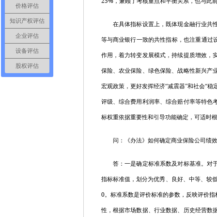
25%
，兼顾了考核重点和平衡关系，也与此
价格评估
知识产权评估
在具体指标设置上，既体现金融行业共性，
企业评估
等与商业银行一致的共性指标，也注重通过设
设备评估
作用，着力转变发展模式，持续提质增效，
股权评估
保险、农业保险、绿色保险、战略性新兴产
宏观政策，更好发挥经济“减震器”和社会“
评级、综合费用利润率、综合赔付率等特色
标权重依据重要性和引导功能确定，可适时
问：《办法》如何确定商业保险公司绩效
答：一是确定标准系数及对标基准。对于采
指标标准值，划分为优秀、良好、中等、较
0
。标准系数是评价标准的参数，反映评价指
性，根据市场数据、行业数据、历史经营数