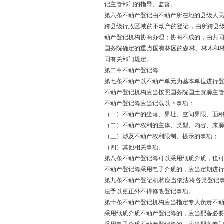
记主管部门的指导、监督。
第六条不动产登记由不动产所在地的县级人
跨县级行政区域的不动产的登记，由所跨县
动产登记机构协商办理；协商不成的，由共
国务院确定的重点国有林区的森林、林木和
同有关部门规定。
第二章不动产登记簿
第七条不动产以不动产单元为基本单位进行
不动产登记机构应当按照国务院国土资源主
不动产登记簿应当记载以下事项：
（一）不动产的坐落、界址、空间界限、面
（二）不动产权利的主体、类型、内容、来
（三）涉及不动产权利限制、提示的事项；
（四）其他相关事项。
第八条不动产登记簿可以采用纸质介质，也
不动产登记簿采用电子介质的，应当定期进
第九条不动产登记机构应当依法将各类登记
法予以更正外不得修改登记事项。
第十条不动产登记机构应当指定专人负责不
采用纸质介质不动产登记簿的，应当配备必