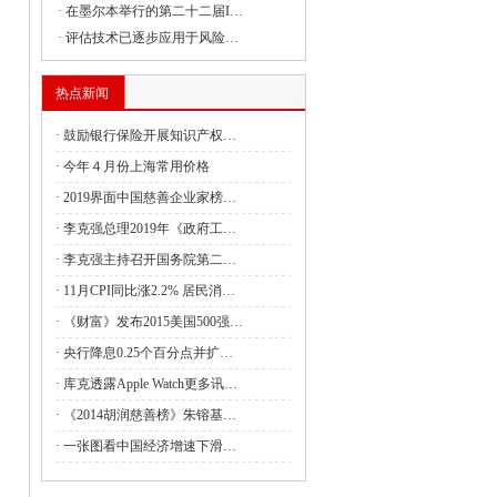
·
在墨尔本举行的第二十二届I…
·
评估技术已逐步应用于风险…
委组织召开支持贵州在新时代西部大开发
热点新闻
·
鼓励银行保险开展知识产权…
委负责同志出席建设全国统一大市场国务
·
今年４月份上海常用价格
·
2019界面中国慈善企业家榜…
·
李克强总理2019年《政府工…
委副主任丛亮会见阿曼能源与矿产部次大
·
李克强主持召开国务院第二…
·
11月CPI同比涨2.2% 居民消…
·
《财富》发布2015美国500强…
签署共建“一带一路”合作规划
·
央行降息0.25个百分点并扩…
4月全国国有及国有控股企业经济运行情况
·
库克透露Apple Watch更多讯…
·
《2014胡润慈善榜》朱镕基…
管局：强化理论武装 筑牢思想之基 认真
·
一张图看中国经济增速下滑…