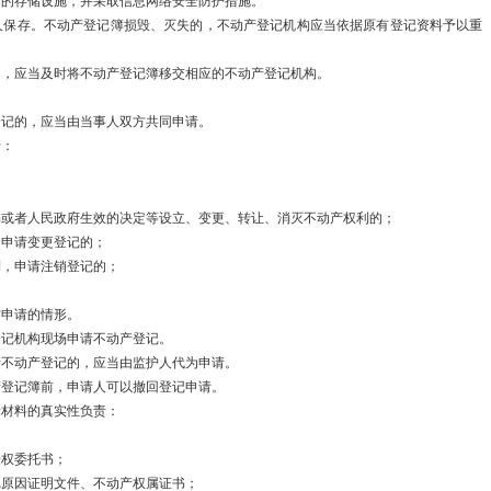
门的存储设施，并采取信息网络安全防护措施。
关于实施中央
久保存。不动产登记簿损毁、灭失的，不动产登记机构应当依据原有登记资料予以重
财政部下达水
的，应当及时将不动产登记簿移交相应的不动产登记机构。
等…
登记的，应当由当事人双方共同申请。
请：
发展改革委核
发展改革委举
书或者人民政府生效的决定等设立、变更、转让、消灭不动产权利的；
，申请变更登记的；
坚定不移推进
利，申请注销登记的；
发…
方申请的情形。
登记机构现场申请不动产登记。
国家发展改革
请不动产登记的，应当由监护人代为申请。
产登记簿前，申请人可以撤回登记申请。
国家发展改革
请材料的真实性负责：
会…
授权委托书；
记原因证明文件、不动产权属证书；
国家发展改革