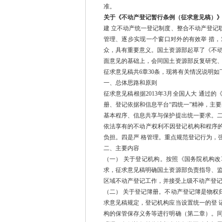
准。
关于《不动产登记暂行条例（征求意见稿）
建 立不动产统一登记制度、整合不动产登记
管理、逐步实现一个窗口对外的有效举 措
众，具有重要意义。国土资源部起草了《不动
面意见的基础上，会同国土资源部反复研究、
征求意见稿共6章30条，现将有关情况说明如
一、总体思路和原则
征求意见稿根据2013年3月全国人大 通
册、登记依据和信息平台“四统一”精神，主
基本程序、信息共享与保护提出统一要求。二
依法享有的不动产权利不因登记机构和程序
负担。四是严 格管理。重点规范登记行为，
二、主要内容
（一） 关于登记机构。按照《国务院机构
求，征求意见稿明确国土资源部负责指导、监
区域不动产登记工作，并接受上级不动产登
（二） 关于登记簿册。不动产登记簿是物权
求意见稿规定，登记机构应当设置统一的登 
构的保管保存义务等进行明确（第二章）。同