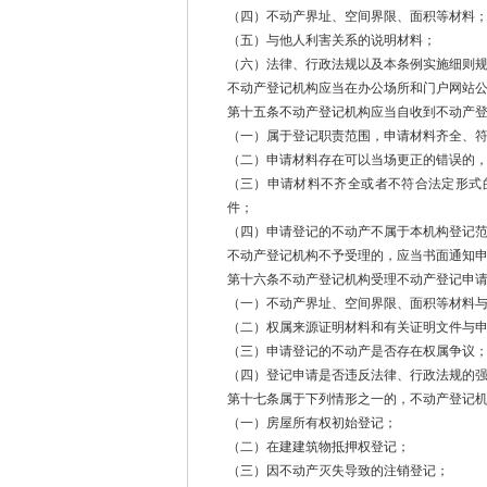
（四）不动产界址、空间界限、面积等材料
（五）与他人利害关系的说明材料；
（六）法律、行政法规以及本条例实施细则
不动产登记机构应当在办公场所和门户网站
第十五条不动产登记机构应当自收到不动产登
（一）属于登记职责范围，申请材料齐全、
（二）申请材料存在可以当场更正的错误的
（三）申请材料不齐全或者不符合法定形式
件；
（四）申请登记的不动产不属于本机构登记
不动产登记机构不予受理的，应当书面通知
第十六条不动产登记机构受理不动产登记申
（一）不动产界址、空间界限、面积等材料
（二）权属来源证明材料和有关证明文件与
（三）申请登记的不动产是否存在权属争议
（四）登记申请是否违反法律、行政法规的
第十七条属于下列情形之一的，不动产登记
（一）房屋所有权初始登记；
（二）在建建筑物抵押权登记；
（三）因不动产灭失导致的注销登记；