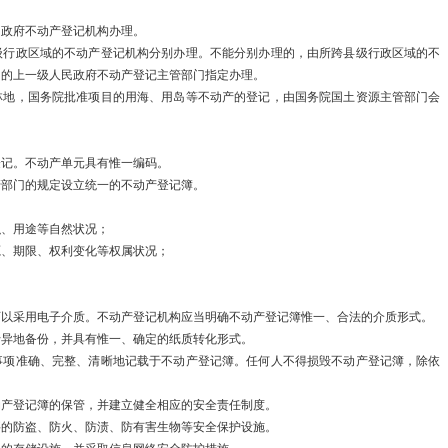
产…
民政府不动产登记机构办理。
国家发展改革
级行政区域的不动产登记机构分别办理。不能分别办理的，由所跨县级行政区域的不
同的上一级人民政府不动产登记主管部门指定办理。
上…
林地，国务院批准项目的用海、用岛等不动产的登记，由国务院国土资源主管部门会
国家发展改革
登记。不动产单元具有惟一编码。
院…
管部门的规定设立统一的不动产登记簿。
国家发展改革
积、用途等自然状况；
源、期限、权利变化等权属状况；
臣…
中国与阿根廷
可以采用电子介质。不动产登记机构应当明确不动产登记簿惟一、合法的介质形式。
行异地备份，并具有惟一、确定的纸质转化形式。
2023年1-
事项准确、完整、清晰地记载于不动产登记簿。任何人不得损毁不动产登记簿，除依
财政部河南监
动产登记簿的保管，并建立健全相应的安全责任制度。
要的防盗、防火、防渍、防有害生物等安全保护设施。
组…