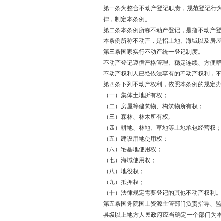
第一条为整合不动产登记职责，规范登记行
律，制定本条例。
第二条本条例所称不动产登记，是指不动产
本条例所称不动产，是指土地、海域以及房
第三条国家实行不动产统一登记制度。
不动产登记遵循严格管理、稳定连续、方便
不动产权利人已经依法享有的不动产权利，
第四条下列不动产权利，依照本条例的规定
（一）集体土地所有权；
（二）房屋等建筑物、构筑物所有权；
（三）森林、林木所有权;
（四）耕地、林地、草地等土地承包经营权
（五）建设用地使用权；
（六）宅基地使用权；
（七）海域使用权；
（八）地役权；
（九）抵押权；
（十）法律规定需要登记的其他不动产权利
第五条国务院国土资源主管部门负责指导、
县级以上地方人民政府应当确定一个部门为