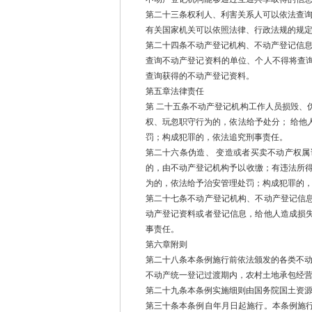
第二十三条权利人、利害关系人可以依法查
有关国家机关可以依照法律、行政法规的规
第二十四条不动产登记机构、不动产登记信
查询不动产登记资料的单位、个人不得将查
查询获得的不动产登记资料。
第五章法律责任
第 二十五条不动产登记机构工作人员损毁、
权、玩忽职守行为的，依法给予处分； 给他
罚；构成犯罪的，依法追究刑事责任。
第二十六条伪造、 变造或者买卖不动产权
的，由不动产登记机构予以收缴；有违法所得
为的，依法给予治安管理处罚；构成犯罪的
第二十七条不动产登记机构、不动产登记信
动产登记资料或者登记信息，给他人造成损
事责任。
第六章附则
第二十八条本条例施行前依法颁发的各类不
不动产统一登记过渡期内，农村土地承包经
第二十九条本条例实施细则由国务院国土资
第三十条本条例自年月日起施行。本条例施