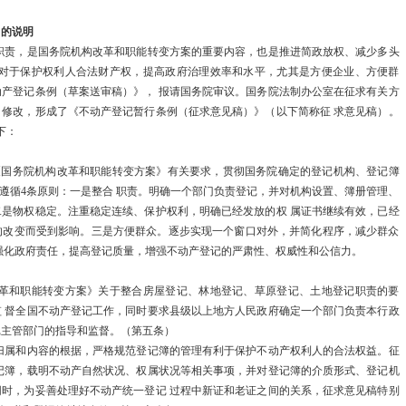
》的说明
全国发展和改
职责，是国务院机构改革和职能转变方案的重要内容，也是推进简政放权、减少多头
国家发展改革
，对于保护权利人合法财产权，提高政府治理效率和水平，尤其是方便企业、方便群
产登记条例（草案送审稿）》， 报请国务院审议。国务院法制办公室在征求有关方
物…
修改，形成了《不动产登记暂行条例（征求意见稿）》（以下简称征 求意见稿）。
下：
国家发展改革
过的《国务院机构改革和职能转变方案》有关要求，贯彻国务院确定的登记机构、登记簿
基于灰色预测
要遵循4条原则：一是整合 职责。明确一个部门负责登记，并对机构设置、簿册管理、
是物权稳定。注重稳定连续、保护权利，明确已经发放的权 属证书继续有效，已经
以…
的改变而受到影响。三是方便群众。逐步实现一个窗口对外，并简化程序，减少群众
强化政府责任，提高登记质量，增强不动产登记的严肃性、权威性和公信力。
特别的温暖给
改革和职能转变方案》关于整合房屋登记、林地登记、草原登记、土地登记职责的要
户…
 督全国不动产登记工作，同时要求县级以上地方人民政府确定一个部门负责本行政
记主管部门的指导和监督。（第五条）
中共中央 国
归属和内容的根据，严格规范登记簿的管理有利于保护不动产权利人的合法权益。征
记簿，载明不动产自然状况、权属状况等相关事项，并对登记簿的介质形式、登记机
20…
时，为妥善处理好不动产统一登记 过程中新证和老证之间的关系，征求意见稿特别