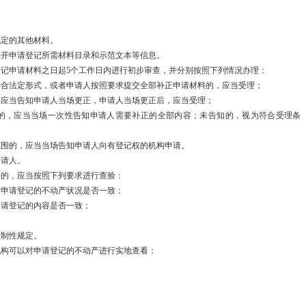
；
关…
规定的其他材料。
高质量开展可
公开申请登记所需材料目录和示范文本等信息。
记申请材料之日起5个工作日内进行初步审查，并分别按照下列情况办理：
体…
符合法定形式，或者申请人按照要求提交全部补正申请材料的，应当受理；
，应当告知申请人当场更正，申请人当场更正后，应当受理；
发展改革委等
的，应当当场一次性告知申请人需要补正的全部内容；未告知的，视为符合受理条
发展和改革委
范围的，应当当场告知申请人向有登记权的机构申请。
申请人。
发展改革委召
请的，应当按照下列要求进行查验：
与申请登记的不动产状况是否一致；
警…
申请登记的内容是否一致；
；
国家发展改革
强制性规定。
机构可以对申请登记的不动产进行实地查看：
2023年财
员…