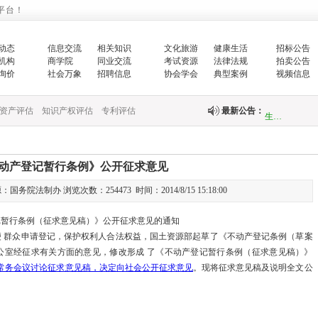
平台！
国家发展改革
的…
动态
信息交流
相关知识
文化旅游
健康生活
招标公告
机构
商学院
同业交流
考试资源
法律法规
拍卖公告
询价
社会万象
招聘信息
协会学会
典型案例
视频信息
增强生态文明
生…
资产评估
知识产权评估
专利评估
最新公告：
翟智：实干笃
全面推进乡村
动产登记暂行条例》公开征求意见
院法制办 浏览次数：254473 时间：2014/8/15 15:18:00
中央财政紧急
记暂行条例（征求意见稿）》公开征求意见的通知
快…
 群众申请登记，保护权利人合法权益，国土资源部起草了《不动产登记条例（草案
公室经征求有关方面的意见，修改形成 了《不动产登记暂行条例（征求意见稿）》
关于印发《国
常务会议讨论征求意见稿，决定向社会公开征求意见
。现将征求意见稿及说明全文公
关于完善政府
财政部新疆监