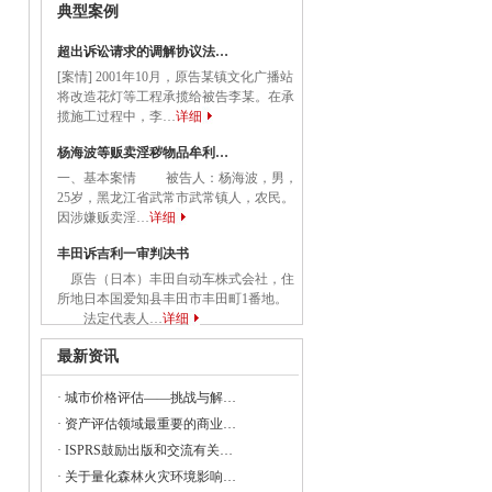
典型案例
关于应急管理综合行政执法有关事项的通知
超出诉讼请求的调解协议法…
[案情] 2001年10月，原告某镇文化广播站
务院关于促进民营经济发展壮大的意见
将改造花灯等工程承揽给被告李某。在承
揽施工过程中，李…
详细
国务院关于促进民营经济发展壮大的意见》
杨海波等贩卖淫秽物品牟利…
一、基本案情 被告人：杨海波，男，
25岁，黑龙江省武常市武常镇人，农民。
因涉嫌贩卖淫…
详细
委等部门关于做好2023年降成本重点工作
丰田诉吉利一审判决书
原告（日本）丰田自动车株式会社，住
所地日本国爱知县丰田市丰田町1番地。
《建设项目经济评价方法与参数（修订建
法定代表人…
详细
最新资讯
·
城市价格评估——挑战与解…
23年全国节能宣传周和全国低碳日活动的通知
·
资产评估领域最重要的商业…
·
ISPRS鼓励出版和交流有关…
央党政机关和事业单位所属企业国有资本
·
关于量化森林火灾环境影响…