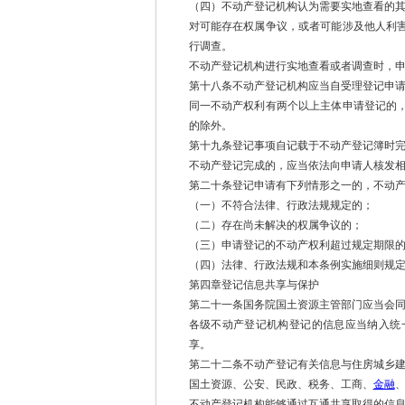
（四）不动产登记机构认为需要实地查看的
对可能存在权属争议，或者可能涉及他人利
行调查。
不动产登记机构进行实地查看或者调查时，
第十八条不动产登记机构应当自受理登记申请
同一不动产权利有两个以上主体申请登记的
的除外。
第十九条登记事项自记载于不动产登记簿时
不动产登记完成的，应当依法向申请人核发
第二十条登记申请有下列情形之一的，不动
（一）不符合法律、行政法规规定的；
（二）存在尚未解决的权属争议的；
（三）申请登记的不动产权利超过规定期限
（四）法律、行政法规和本条例实施细则规
第四章登记信息共享与保护
第二十一条国务院国土资源主管部门应当会
各级不动产登记机构登记的信息应当纳入统
享。
第二十二条不动产登记有关信息与住房城乡
国土资源、公安、民政、税务、工商、
金融
不动产登记机构能够通过互通共享取得的信