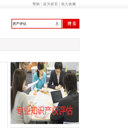
帮助
|
设为首页
|
加入收藏
委：制定促进经济社会发展全面绿色转型
意识 提高环境保护自觉——来自首个全国
行、技管合一的城管人
振兴绘就新图景
预拨10亿元 支持国家蓄滞洪区受灾群众尽
家基本公共服务标准（2023年版）》的通知
诚信履约机制优化民营经济发展环境的通知
管局：“三坚持”做深做实地方财政运行分…