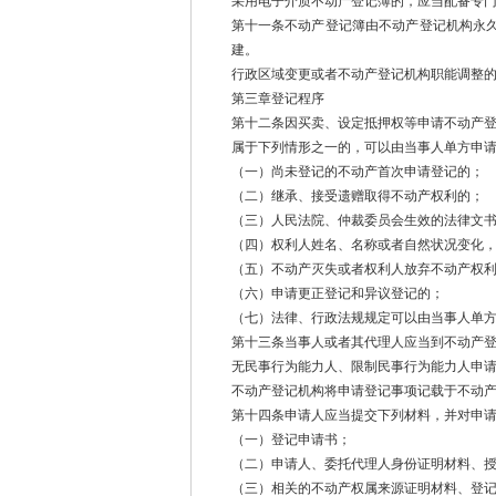
采用电子介质不动产登记簿的，应当配备专
第十一条不动产登记簿由不动产登记机构永
建。
行政区域变更或者不动产登记机构职能调整
第三章登记程序
第十二条因买卖、设定抵押权等申请不动产
属于下列情形之一的，可以由当事人单方申
（一）尚未登记的不动产首次申请登记的；
（二）继承、接受遗赠取得不动产权利的；
（三）人民法院、仲裁委员会生效的法律文
（四）权利人姓名、名称或者自然状况变化
（五）不动产灭失或者权利人放弃不动产权
（六）申请更正登记和异议登记的；
（七）法律、行政法规规定可以由当事人单
第十三条当事人或者其代理人应当到不动产
无民事行为能力人、限制民事行为能力人申
不动产登记机构将申请登记事项记载于不动
第十四条申请人应当提交下列材料，并对申
（一）登记申请书；
（二）申请人、委托代理人身份证明材料、
（三）相关的不动产权属来源证明材料、登