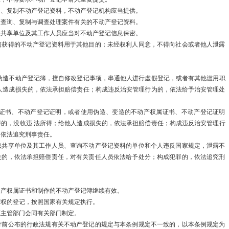
询、复制不动产登记资料，不动产登记机构应当提供。
意…
定查询、复制与调查处理案件有关的不动产登记资料。
关于加强新时
息共享单位及其工作人员应当对不动产登记信息保密。
询获得的不动产登记资料用于其他目的；未经权利人同意，不得向社会或者他人泄露
2023年财
国家发展改革
伪造不动产登记簿，擅自修改登记事项，串通他人进行虚假登记，或者有其他滥用职
人造成损失的，依法承担赔偿责任；构成违反治安管理行为的，依法给予治安管理处
规…
属证书、不动产登记证明，或者使用伪造、变造的不动产权属证书、不动产登记证明
首届“中国+
的，没收违 法所得；给他人造成损失的，依法承担赔偿责任；构成违反治安管理行
，依法追究刑事责任。
2023年2月
息共享单位及其工作人员、查询不动产登记资料的单位和个人违反国家规定，泄露不
失的，依法承担赔偿责任，对有关责任人员依法给予处分；构成犯罪的，依法追究刑
社会司会同有
案…
动产权属证书和制作的不动产登记簿继续有效。
营权的登记，按照国家有关规定执行。
国家发展改革
源主管部门会同有关部门制定。
行前公布的行政法规有关不动产登记的规定与本条例规定不一致的，以本条例规定为
第…