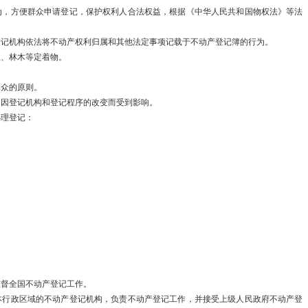
为，方便群众申请登记，保护权利人合法权益，根据《中华人民共和国物权法》等法
国务院办公厅
登记机构依法将不动产权利归属和其他法定事项记载于不动产登记簿的行为。
中共中央 国
屋、林木等定着物。
《中共中央 
群众的原则。
不因登记机构和登记程序的改变而受到影响。
权…
办理登记：
国家发展改革
的…
；
关于公开遴选
议…
关于开展20
。
监督全国不动产登记工作。
关于印发《中
本行政区域的不动产登记机构，负责不动产登记工作，并接受上级人民政府不动产登