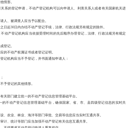
其他情形。
未来地球：里
害关系的登记申请，不动产登记机构可以向申请人、利害关系人或者有关国家机关进
…
申请人、被调查人应当予以配合。
关于对202
之日起30日内办结不动产登记手续，法律、行政法规另有规定的除外。
，不动产登记机构应当依据受理时间的先后顺序办理登记，法律、行政法规另有规定
执…
完成登记。
国家发展改革
相应的不动产权属证书或者登记证明。
产登记机构应当不予登记，并书面通知申请人：
工…
2023年3月
的；
定不予登记的其他情形。
全国人大代表
同有关部门建立统一的不动产登记信息管理基础平台。
关于《长三角
一的不动产登记信息管理基础平台，确保国家、省、市、县四级登记信息的实时共
规…
建设、农业、林业、海洋等部门审批、交易等信息应当实时互通共享。
、审计、统计等部门应当加强不动产登记有关信息互通共享。
关于进一步深
息，不得要求不动产登记申请人重复提交。