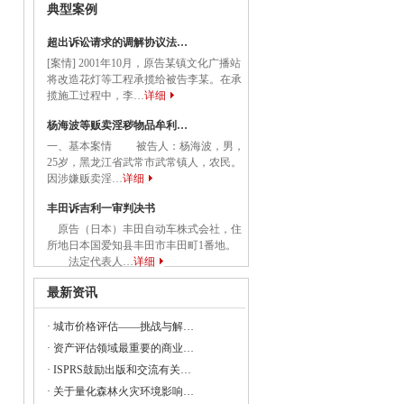
典型案例
国务院关于促进民营经济发展壮大的意见》
超出诉讼请求的调解协议法…
[案情] 2001年10月，原告某镇文化广播站
将改造花灯等工程承揽给被告李某。在承
委等部门关于做好2023年降成本重点工作
揽施工过程中，李…
详细
杨海波等贩卖淫秽物品牟利…
一、基本案情 被告人：杨海波，男，
《建设项目经济评价方法与参数（修订建
25岁，黑龙江省武常市武常镇人，农民。
因涉嫌贩卖淫…
详细
丰田诉吉利一审判决书
原告（日本）丰田自动车株式会社，住
23年全国节能宣传周和全国低碳日活动的通知
所地日本国爱知县丰田市丰田町1番地。
法定代表人…
详细
央党政机关和事业单位所属企业国有资本
最新资讯
·
城市价格评估——挑战与解…
·
资产评估领域最重要的商业…
委组织召开支持贵州在新时代西部大开发
·
ISPRS鼓励出版和交流有关…
·
关于量化森林火灾环境影响…