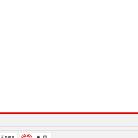
定抽水蓄能电站容量电价
行5月份新闻发布会
全面从严治党 以新气象新作为推动高质量
委举行4月份新闻发布会
委党组学习贯彻习近平新时代中国特色社
委、国家粮食和物资储备局召开《习近平
行性研究 构建国有资本投资公司科学决策