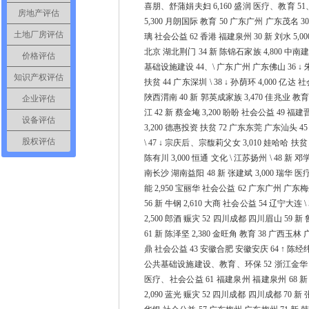
喜朋、舒蒲娟夫妇 6,160 盛润 医疗、教育 51、4
房地产评估
5,300 月朗国际 教育 50 广东广州 广东茂名 30
土地厂房评估
璃 社会公益 62 香港 福建泉州 30 新 刘水 5,
北京 湖北荆门 34 新 陈锦石家族 4,800 中南
价格评估
基础设施建设 44、\ 广东广州 广东佛山 36 ↓ 朱
知识产权评估
扶贫 44 广东深圳 \ 38 ↓ 孙荫环 4,000 
陜西渭南 40 新 郭英成家族 3,470 佳兆业 教
企业评估
江 42 新 蔡金埯 3,200 盼盼 社会公益 49 福
设备评估
3,200 德惠投资 扶贫 72 广东东莞 广东汕头 45 
股权评估
\ 47 ↓ 宗庆后、宗馥莉父女 3,010 娃哈哈 扶贫
陈有川 3,000 恒通 文化 \ 江苏扬州 \ 48 新 
南长沙 湖南益阳 48 新 张建斌 3,000 瑞华 医疗
能 2,950 宝丽华 社会公益 62 广东广州 广东
56 新 牛钢 2,610 大商 社会公益 54 辽宁大连
2,500 郎酒 赈灾 52 四川成都 四川眉山 59 新 
61 新 陈泽坚 2,380 金旺角 教育 38 广西玉林 
鼎 社会公益 43 安徽合肥 安徽安庆 64 ↑ 陈经纬
公共基础设施建设、教育、环保 52 浙江金华 浙江绍兴
医疗、社会公益 61 福建泉州 福建泉州 68 新 
2,090 蓝光 赈灾 52 四川成都 四川成都 70 