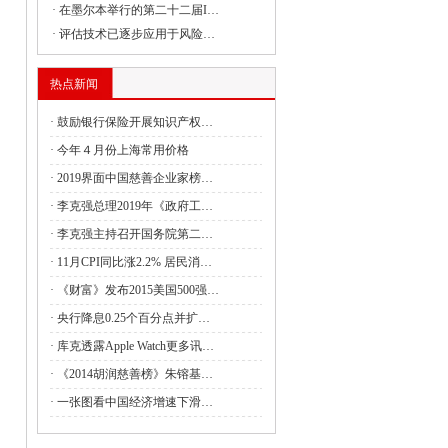
·
在墨尔本举行的第二十二届I…
委负责同志出席建设全国统一大市场国务
·
评估技术已逐步应用于风险…
热点新闻
委副主任丛亮会见阿曼能源与矿产部次大
·
鼓励银行保险开展知识产权…
·
今年４月份上海常用价格
·
2019界面中国慈善企业家榜…
签署共建“一带一路”合作规划
·
李克强总理2019年《政府工…
·
李克强主持召开国务院第二…
4月全国国有及国有控股企业经济运行情况
·
11月CPI同比涨2.2% 居民消…
管局：强化理论武装 筑牢思想之基 认真
·
《财富》发布2015美国500强…
·
央行降息0.25个百分点并扩…
·
库克透露Apple Watch更多讯…
财政油茶产业发展奖补政策的通知
·
《2014胡润慈善榜》朱镕基…
·
一张图看中国经济增速下滑…
利救灾资金7.28亿元支持消除水毁、白蚁