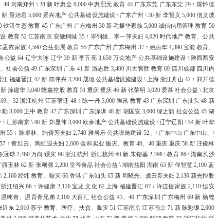
9 河南郑州 \ 28 新 叶惠全 6,000 中惠熙元 教育 44 广东东莞 广东东莞 29 ↑ 陈怀德
国家发展改革
 新 景治君 5,000 景兴地产 公共基础设施建设 \ 广东广州 \ 30 新 李贤义 5,000 信义玻
000 铁汉生态 教育 45 广东广州 广东梅州 30 新 毛振华家族 5,000 诚信信用管理 教育 50
院…
建设 教育 52 江苏南京 安徽桐城 35 ↑ 岑钊雄、李一萍夫妇 4,620 时代地产 教育、公共
孟依家族 4,590 合生创展 教育 55 广东广州 广东梅州 37 ↑ 姚振华 4,390 宝能 教育、
国家发展改革
亿达 社会公益 64 辽宁大连 辽宁 39 新 李五亮 3,650 万众地产 公共基础设施建设 \ 陜西西安
育、社会公益 49 广东深圳 广东 41 新 游志胜 3,400 川大智胜 教育 69 四川成都 四川内
臣…
建晋江 福建晋江 42 新 陈伟兴 3,200 晟地 公共基础设施建设 \ 上海 浙江舟山 42 ↑ 郑开德
新 涂建华 3,040 隆鑫控股 教育 51 重庆 重庆 46 新 张荣明 3,020 爱慕 社会公益 \ 北京
中国与阿根廷
 69、32 浙江杭州 江苏宿迁 48 ↑ 陈一丹 3,000 腾讯 教育 43 广东深圳 广东汕头 48 新
邓学勤 3,000 正中 教育 47 广东深圳 广东深圳 48 新 胡国安 3,000 绿之韵 社会公益 45 湖
2023年1-
 \ 江苏南京 \ 48 新 郑显伟 3,000 欧泰地产 公共基础设施建设 \ 辽宁辽阳 \ 54 新 叶华
梅州 55 ↓ 陈卓林、陆倩芳夫妇 2,740 雅居乐 公共设施建设 52、\ 广东中山 广东中山、\
财政部河南监
 \ 57 ↑ 黄红云、陶虹遐夫妇 2,600 金科实业 赈灾、教育 48、40 重庆 重庆 58 新 汪俊林
鲁冠球 2,460 万向 赈灾 68 浙江杭州 浙江杭州 60 新 朱镕基 2,398 \ 教育 86 \ 湖南长沙
组…
广西玉林 62 新 张刚强 2,200 皇爷食品 社会公益 \ 湖南益阳 湖南 63 新 仰智慧 2,190 蓝
 2,160 经纬 教育、赈灾 66 香港 广东汕头 65 新 周晓光、虞云新夫妇 2,130 新光控股
关于实施中央
 66 ↑ 许健康 2,120 宝龙 文化 62 上海 福建晋江 67 ↓ 许连捷家族 2,110 恒安
财政部下达水
温纯青、温育青兄弟 2,100 大百汇 社会公益 43、40 广东深圳 广东梅州 69 新 杨铿
新 张近东 2,010 苏宁 教育、医疗、扶贫、赈灾 51 江苏南京 江苏南京 71 新 陈彩银 2,000
等…