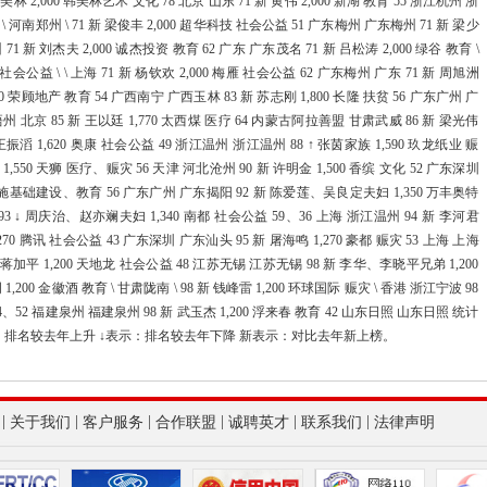
 2,000 韩美林艺术 文化 78 北京 山东 71 新 黄伟 2,000 新湖 教育 55 浙江杭州 浙
\ 河南郑州 \ 71 新 梁俊丰 2,000 超华科技 社会公益 51 广东梅州 广东梅州 71 新 梁少
发展改革委核
71 新 刘杰夫 2,000 诚杰投资 教育 62 广东 广东茂名 71 新 吕松涛 2,000 绿谷 教育 \
社会公益 \ \ 上海 71 新 杨钦欢 2,000 梅雁 社会公益 62 广东梅州 广东 71 新 周旭洲
发展改革委举
,810 荣顾地产 教育 54 广西南宁 广西玉林 83 新 苏志刚 1,800 长隆 扶贫 56 广东广州 广
广西梧州 北京 85 新 王以廷 1,770 太西煤 医疗 64 内蒙古阿拉善盟 甘肃武威 86 新 梁光伟
坚定不移推进
 王振滔 1,620 奥康 社会公益 49 浙江温州 浙江温州 88 ↑ 张茵家族 1,590 玖龙纸业 赈
,550 天狮 医疗、赈灾 56 天津 河北沧州 90 新 许明金 1,500 香缤 文化 52 广东深圳
发…
共设施基础建设、教育 56 广东广州 广东揭阳 92 新 陈爱莲、吴良定夫妇 1,350 万丰奥特
 ↓ 周庆治、赵亦斓夫妇 1,340 南都 社会公益 59、36 上海 浙江温州 94 新 李河君
国家发展改革
1,270 腾讯 社会公益 43 广东深圳 广东汕头 95 新 屠海鸣 1,270 豪都 赈灾 53 上海 上海
98 新 蒋加平 1,200 天地龙 社会公益 48 江苏无锡 江苏无锡 98 新 李华、李晓平兄弟 1,200
国家发展改革
,200 金徽酒 教育 \ 甘肃陇南 \ 98 新 钱峰雷 1,200 环球国际 赈灾 \ 香港 浙江宁波 98
4、52 福建泉州 福建泉州 98 新 武玉杰 1,200 浮来春 教育 42 山东日照 山东日照 统计
会…
 ↑表示：排名较去年上升 ↓表示：排名较去年下降 新表示：对比去年新上榜。
国家发展改革
关…
|
|
|
|
|
|
关于我们
客户服务
合作联盟
诚聘英才
联系我们
法律声明
高质量开展可