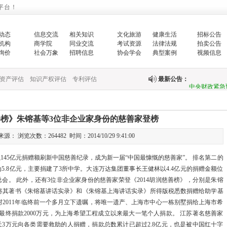
平台！
生…
动态
信息交流
相关知识
文化旅游
健康生活
招标公告
翟智：实干笃
机构
商学院
同业交流
考试资源
法律法规
拍卖公告
询价
社会万象
招聘信息
协会学会
典型案例
视频信息
全面推进乡村
资产评估
知识产权评估
专利评估
最新公告：
中央财政紧急
快…
慈善榜》朱镕基等3位非企业家身份的慈善家登榜
关于印发《国
： 浏览次数：264482 时间：2014/10/29 9:41:00
关于完善政府
以145亿元捐赠额刷新中国慈善纪录，成为新一届“中国最慷慨的慈善家”。 排名第二的
.8亿元，主要捐建了3所中学。大连万达集团董事长王健林以4.4亿元的捐赠金额位
财政部新疆监
会。 此外，还有3位非企业家身份的慈善家荣登《2014胡润慈善榜》，分别是朱镕
国务院办公厅
将其著书《朱镕基讲话实录》和《朱镕基上海讲话实录》所得版税悉数捐赠给助学基
绍村2011年临终前一个多月立下遗嘱，将唯一遗产、上海市中心一栋别墅捐给上海市希
中共中央 国
，最终捐款2000万元，为上海希望工程成立以来最大一笔个人捐款。 江苏著名慈善家
天3万元向各类需要救助的人捐赠，捐款总数累计已超过2.8亿元，也是被中国红十字