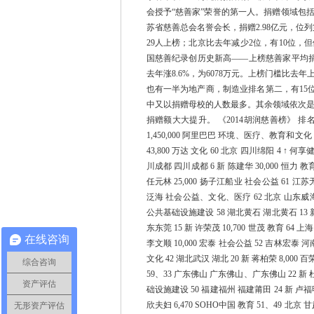
会授予“慈善家”荣誉的第一人。捐赠领域包
苏省慈善总会名誉会长，捐赠2.98亿元，位
29人上榜；北京比去年减少2位，有10位，
国慈善纪录创历史新高——上榜慈善家平均捐
去年涨8.6%，为6078万元。上榜门槛比去
也有一半为地产商，制造业排名第二，有15位
中又以捐赠母校的人数最多。其余领域依次是
捐赠额大大提升。 《2014胡润慈善榜》 排名
1,450,000 阿里巴巴 环境、医疗、教育和文化 5
43,800 万达 文化 60 北京 四川绵阳 4 ↑ 何享
川成都 四川成都 6 新 陈建华 30,000 恒力 教
任元林 25,000 扬子江船业 社会公益 61 江苏无锡
泛海 社会公益、文化、医疗 62 北京 山东威海 11 
公共基础设施建设 58 湖北黄石 湖北黄石 13 新 王尤
东东莞 15 新 许荣茂 10,700 世茂 教育 64 
在线咨询
李文顺 10,000 宏泰 社会公益 52 吉林宏泰 河南
文化 42 湖北武汉 湖北 20 新 蒋柏荣 8,000
综合咨询
59、33 广东佛山 广东佛山、广东佛山 22 新 杜双
资产评估
础设施建设 50 福建福州 福建莆田 24 新 卢福
欣夫妇 6,470 SOHO中国 教育 51、49 北京
无形资产评估