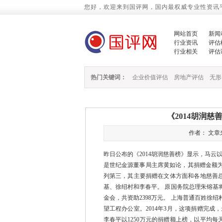
您好，欢迎来到国评网，国内最权威专业性资讯
网站首页
新闻
行业资讯
评估
行业相关
评估
热门关键词：
企业价值评估
房地产评估
无形
《2014胡润
作者： 文章来源
昨日公布的《2014胡润慈善榜》显示，马云
是世纪金源董事局主席黄如论，其捐赠金额为5
列第三，其主要捐赠在文体方面和各地慈善总
基、徐绍村和李春平。 原国务院总理朱镕基
金会，共资助2398万元。 上海普通百姓徐
望工程办公室。2014年3月，这项捐赠完成
李春平以1250万元的捐赠额上榜，以平均每