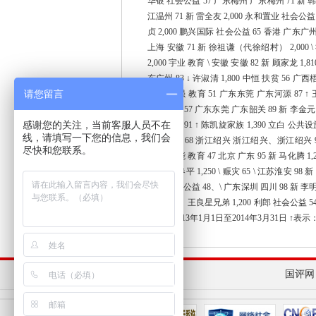
华银 社会公益 57 广东梅州 广东梅州 71 新 韩美林
江温州 71 新 雷全友 2,000 永和置业 社会公益 
贞 2,000 鹏兴国际 社会公益 65 香港 广东广州 
上海 安徽 71 新 徐祖谦（代徐绍村） 2,000 \ 
2,000 宇业 教育 \ 安徽 安徽 82 新 顾家龙 1
东广州 83 ↓ 许淑清 1,800 中恒 扶贫 56 
请您留言
1,670 华强 教育 51 广东东莞 广东河源 87 ↑
灾、扶贫 57 广东东莞 广东韶关 89 新 李金元 1
感谢您的关注，当前客服人员不在
福建惠安 91 ↑ 陈凯旋家族 1,390 立白 公
线，请填写一下您的信息，我们会
环保 56、68 浙江绍兴 浙江绍兴、浙江绍兴 93
尽快和您联系。
1,300 汉能 教育 47 北京 广东 95 新 马化腾 
97 新 李春平 1,250 \ 赈灾 65 \ 江苏淮安 
卓越 社会公益 48、\ 广东深圳 四川 98 新 李明 1
↓ 王冬星、王良星兄弟 1,200 利郎 社会公益 5
范围：2013年1月1日至2014年3月31日
国评网