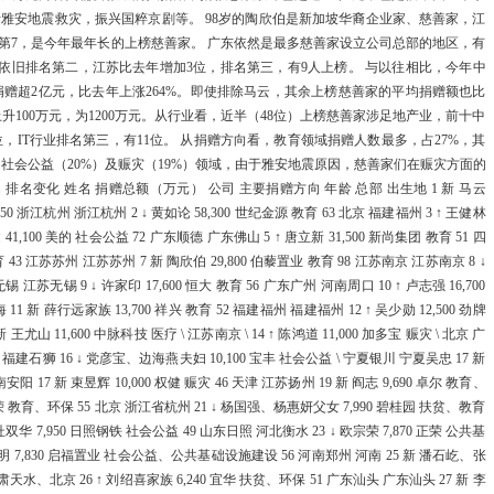
《中共中央 
括雅安地震救灾，振兴国粹京剧等。 98岁的陶欣伯是新加坡华裔企业家、慈善家，江
列第7，是今年最年长的上榜慈善家。 广东依然是最多慈善家设立公司总部的地区，有
权…
但依旧排名第二，江苏比去年增加3位，排名第三，有9人上榜。 与以往相比，今年中
赠超2亿元，比去年上涨264%。即使排除马云，其余上榜慈善家的平均捐赠额也比
国家发展改革
年上升100万元，为1200万元。从行业看，近半（48位）上榜慈善家涉足地产业，前十中
，IT行业排名第三，有11位。 从捐赠方向看，教育领域捐赠人数最多，占27%，其
的…
社会公益（20%）及赈灾（19%）领域，由于雅安地震原因，慈善家们在赈灾方面的
 排名变化 姓名 捐赠总额（万元） 公司 主要捐赠方向 年龄 总部 出生地 1 新 马云
关于公开遴选
0 浙江杭州 浙江杭州 2 ↓ 黄如论 58,300 世纪金源 教育 63 北京 福建福州 3 ↑ 王健林
健 41,100 美的 社会公益 72 广东顺德 广东佛山 5 ↑ 唐立新 31,500 新尚集团 教育 51 四
议…
育 43 江苏苏州 江苏苏州 7 新 陶欣伯 29,800 伯藜置业 教育 98 江苏南京 江苏南京 8 ↓
 江苏无锡 9 ↓ 许家印 17,600 恒大 教育 56 广东广州 河南周口 10 ↑ 卢志强 16,700
关于开展20
新 薛行远家族 13,700 祥兴 教育 52 福建福州 福建福州 12 ↑ 吴少勋 12,500 劲牌
山 11,600 中脉科技 医疗 \ 江苏南京 \ 14 ↑ 陈鸿道 11,000 加多宝 赈灾 \ 北京 广
关于印发《中
上海 福建石狮 16 ↓ 党彦宝、边海燕夫妇 10,100 宝丰 社会公益 \ 宁夏银川 宁夏吴忠 17 新
安阳 17 新 束昱辉 10,000 权健 赈灾 46 天津 江苏扬州 19 新 阎志 9,690 卓尔 教育、
产…
 百荣 教育、环保 55 北京 浙江省杭州 21 ↓ 杨国强、杨惠妍父女 7,990 碧桂园 扶贫、教育
国家发展改革
华 7,950 日照钢铁 社会公益 49 山东日照 河北衡水 23 ↓ 欧宗荣 7,870 正荣 公共基
明 7,830 启福置业 社会公益、公共基础设施建设 56 河南郑州 河南 25 新 潘石屹、张
上…
 甘肃天水、北京 26 ↑ 刘绍喜家族 6,240 宜华 扶贫、环保 51 广东汕头 广东汕头 27 新 李