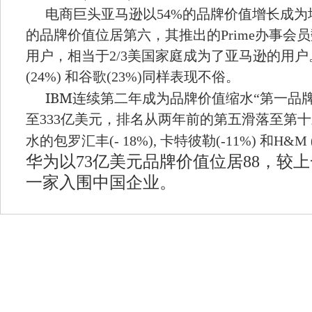
电商巨头
亚马逊以
54%
的品牌价值增长成为
的品牌价值位居第六，其推出的
Prime
办事会员
用户，相当于
2/3
美国家庭成为了亚马逊的用户
(24%)
和谷歌
(23%)
同样表现不俗。
IBM
连续第二年成为品牌价值缩水
“
第一品
至
333
亿美元，排名从两年前的第五滑落至第十
水的包罗汇丰
(- 18%),
卡特彼勒
(-11%)
和
H&M (
华为以
73
亿美元品牌价值位居
88
，较上
一家入围中国企业。