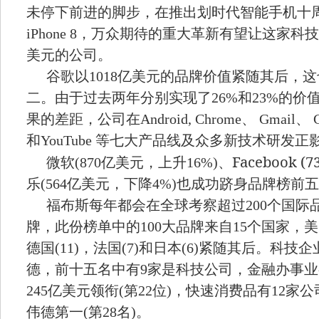
未停下前进的脚步，在推出划时代智能手机十
iPhone 8
，万众期待的重大革新有望让这家科技
美元的公司。
谷歌以
1018
亿美元的品牌价值紧随其后，这
二。由于过去两年分别实现了
26%
和
23%
的价
果的差距，公司在
Android, Chrome
、
Gmail
、
G
和
YouTube
等七大产品线及众多新技术研发正
Facebook (7
微软
(870
亿美元，上升
16%)
、
乐
(564
亿美元，下降
4%)
也成功跻身品牌榜前五
福布斯每年都会在全球考察超过
200
个国际
牌，此份榜单中的
100
大品牌来自
15
个国家，美
德国
(11)
，法国
(7)
和日本
(6)
紧随其后。科技企
德，前十五名中有
9
家是科技公司，
金融办事业
245
亿美元领衔
(
第
22
位
)
，快速消费品有
12
家公
伟德第一
(
第
28
名
)
。