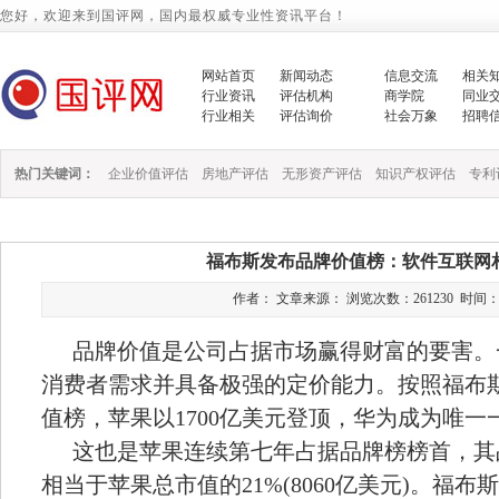
您好，欢迎来到国评网，国内最权威专业性资讯平台！
网站首页
新闻动态
信息交流
相关
行业资讯
评估机构
商学院
同业
行业相关
评估询价
社会万象
招聘
热门关键词：
企业价值评估
房地产评估
无形资产评估
知识产权评估
专利
福布斯发布品牌价值榜：软件互联网
作者： 文章来源： 浏览次数：261230 时间：2017/
品牌价值是公司占据市场赢得财富的要害。
消费者需求并具备极强的定价能力。按照福布
值榜，
苹果以
1700
亿
美元登顶，华为成为唯一
这也是苹果连续第七年占据品牌榜榜首，其
相当于苹果总市值的
21%(8060
亿美元
)
。福布斯