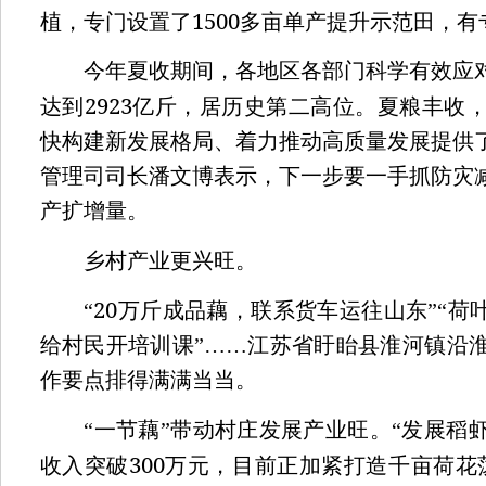
1500
植，专门设置了
多亩单产提升示范田，有
今年夏收期间，各地区各部门科学有效应对
2923
达到
亿斤，居历史第二高位。夏粮丰收
快构建新发展格局、着力推动高质量发展提供
管理司司长潘文博表示，下一步要一手抓防灾
产扩增量。
乡村产业更兴旺。
20
“
万斤成品藕，联系货车运往山东”“荷
给村民开培训课”……江苏省盱眙县淮河镇沿
作要点排得满满当当。
“一节藕”带动村庄发展产业旺。“发展稻
300
收入突破
万元，目前正加紧打造千亩荷花