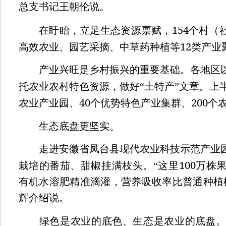
总支书记王朝伦说。
154
在盱眙，立足生态资源禀赋，
个村（
12
高效农业、园艺采摘、中草药种植等
类产业
产业兴旺是乡村振兴的重要基础。各地区以
托农业农村特色资源，做好“土特产”文章。上
40
200
农业产业园、
个优势特色产业集群、
个
生态底盘更坚实。
走进安徽省凤台县现代农业科技示范产业园
100
栽培的番茄、甜椒挂满枝头。“这里
万株
有机水溶肥精准滴灌，营养吸收率比普通种植
辉介绍说。
绿色是农业的底色、生态是农业的底盘。