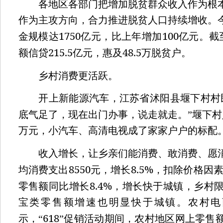
各地区各部门把增加脱贫群众收入作为根本
作为主攻方向，合力推进脱贫人口持续增收。
1750
100
金规模达
亿元，比上年增加
亿元。截
215.5
48.5
额信贷
亿元，惠及
万脱贫户。
乡村消费更活跃。
开上新能源汽车，江苏省沭阳县堰下村村民
底气足了，现在出门办事，说走就走。”堰下
万元，小汽车、高清电视成了家家户户的标配
收入增长，让乡亲们能消费、敢消费、愿消
8550
8.5%
均消费支出
元，增长
，扣除价格因
8.4%
零售额同比增长
，增长快于城镇，乡村
宝类零售额增速也明显快于城镇。农村电
618
示，“
”促销活动期间，农村地区网上零售