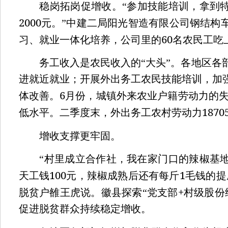
稳岗拓岗促增收。“参加技能培训，拿到特
2000
元。”中建二局阳光智造有限公司钢结构
60
习、就业一体化培养，公司里的
名农民工吃上
务工收入是农民收入的“大头”。各地区各
进就近就业；开展外出务工农民技能培训，加
6
体改善。
月份，城镇外来农业户籍劳动力的
1870
低水平。二季度末，外出务工农村劳动力
增收支撑更牢固。
“村里成立合作社，我在家门口的辣椒基地
100
1
天工钱
元，辣椒成熟后还有每斤
毛钱的提
+
脱贫户雒王虎说。徽县探索“党支部
村级股份
促进脱贫群众持续稳定增收。