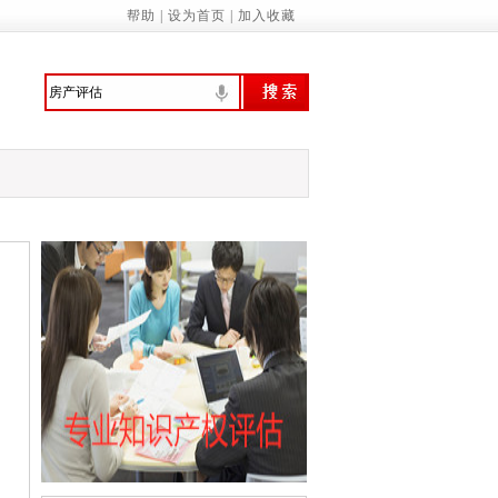
委：制定促进经济社会发展全面绿色转型
帮助
|
设为首页
|
加入收藏
意识 提高环境保护自觉——来自首个全国
行、技管合一的城管人
振兴绘就新图景
预拨10亿元 支持国家蓄滞洪区受灾群众尽
家基本公共服务标准（2023年版）》的通知
诚信履约机制优化民营经济发展环境的通知
管局：“三坚持”做深做实地方财政运行分…