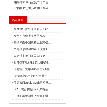
·
在墨尔本举行的第二十二届I…
·
评估技术已逐步应用于风险…
委组织召开支持贵州在新时代西部大开发
热点新闻
·
鼓励银行保险开展知识产权…
委负责同志出席建设全国统一大市场国务
·
今年４月份上海常用价格
·
2019界面中国慈善企业家榜…
·
李克强总理2019年《政府工…
委副主任丛亮会见阿曼能源与矿产部次大
·
李克强主持召开国务院第二…
·
11月CPI同比涨2.2% 居民消…
·
《财富》发布2015美国500强…
签署共建“一带一路”合作规划
·
央行降息0.25个百分点并扩…
4月全国国有及国有控股企业经济运行情况
·
库克透露Apple Watch更多讯…
·
《2014胡润慈善榜》朱镕基…
管局：强化理论武装 筑牢思想之基 认真
·
一张图看中国经济增速下滑…