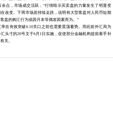
百余点，市场成交活跃，
“
行情暗示买卖盘的力量发生了明显变
国务院办公厅
期在改变。下周市场若持续走跌，说明有大型客盘对人民币短期
中共中央 国
则客盘的购汇行为或因月末等偶发因素而为。
”
率在有效突破
6.10
关口之前也需要震荡蓄势。而此前外汇局为
《中共中央 
外汇头寸的
20
号文于
6
月
1
日实施，促使部分金融机构提前着手补
权…
此有关。
国家发展改革
的…
关于公开遴选
议…
关于开展20
关于印发《中