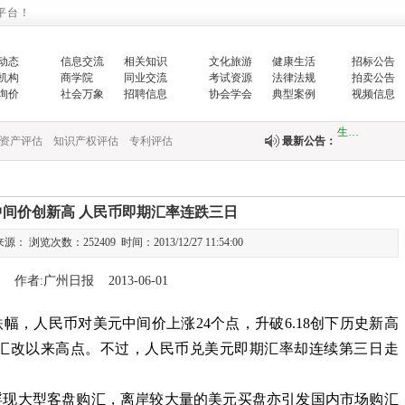
平台！
国家发展改革
的…
动态
信息交流
相关知识
文化旅游
健康生活
招标公告
机构
商学院
同业交流
考试资源
法律法规
拍卖公告
增强生态文明
询价
社会万象
招聘信息
协会学会
典型案例
视频信息
生…
资产评估
知识产权评估
专利评估
最新公告：
翟智：实干笃
全面推进乡村
中间价创新高 人民币即期汇率连跌三日
中央财政紧急
 浏览次数：252409 时间：2013/12/27 11:54:00
快…
作者:广州日报 2013-06-01
关于印发《国
跌幅，人民币对美元中间价上涨
24
个点，升破
6.18
创下历史新高
汇改以来高点。不过，人民币兑美元即期汇率却连续第三日走
关于完善政府
财政部新疆监
大型客盘购汇，离岸较大量的美元买盘亦引发国内市场购汇