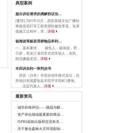
典型案例
关于应急管理综合行政执法有关事项的通知
超出诉讼请求的调解协议法…
务院关于促进民营经济发展壮大的意见
[案情] 2001年10月，原告某镇文化广播站
将改造花灯等工程承揽给被告李某。在承
揽施工过程中，李…
详细
国务院关于促进民营经济发展壮大的意见》
杨海波等贩卖淫秽物品牟利…
一、基本案情 被告人：杨海波，男，
25岁，黑龙江省武常市武常镇人，农民。
委等部门关于做好2023年降成本重点工作
因涉嫌贩卖淫…
详细
丰田诉吉利一审判决书
原告（日本）丰田自动车株式会社，住
所地日本国爱知县丰田市丰田町1番地。
《建设项目经济评价方法与参数（修订建
法定代表人…
详细
最新资讯
·
城市价格评估——挑战与解…
23年全国节能宣传周和全国低碳日活动的通知
·
资产评估领域最重要的商业…
央党政机关和事业单位所属企业国有资本
·
ISPRS鼓励出版和交流有关…
·
关于量化森林火灾环境影响…