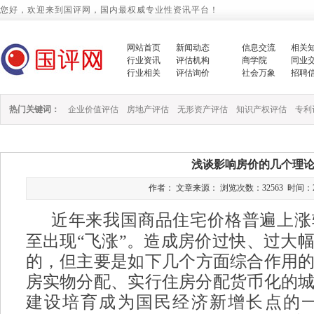
您好，欢迎来到国评网，国内最权威专业性资讯平台！
网站首页
新闻动态
信息交流
相关
行业资讯
评估机构
商学院
同业
行业相关
评估询价
社会万象
招聘
热门关键词：
企业价值评估
房地产评估
无形资产评估
知识产权评估
专利
浅谈影响房价的几个理
作者： 文章来源： 浏览次数：32563 时间：2014/1
近年来我国商品住宅价格普遍上涨
至出现“飞涨”。造成房价过快、过大
的，但主要是如下几个方面综合作用的结
房实物分配、实行住房分配货币化的
建设培育成为国民经济新增长点的