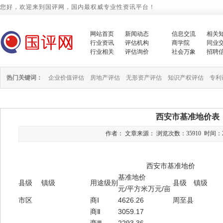
您好，欢迎来到国评网，国内最权威专业性资讯平台！
网站首页
新闻动态
信息交流
相关
行业资讯
评估机构
商学院
同业
行业相关
评估询价
社会万象
招聘
热门关键词：
企业价值评估
房地产评估
无形资产评估
知识产权评估
专利
西安市基准地价表
作者： 文章来源： 浏览次数：35910 时间：2014/1
西安市基准地价
基准地价
县级
镇级
用途级别
县级
镇级
元/平方米
万元/亩
市区
商Ⅰ
4626.26
周至县
商Ⅱ
3059.17