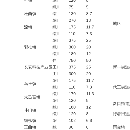
引镇
综Ⅱ
120
8
综Ⅲ
75
5
杜曲镇
综
130
8.7
综Ⅰ
270
18
城区
滦镇
综Ⅱ
175
11.7
综Ⅲ
110
7.3
综Ⅰ
375
25
郭杜镇
综Ⅱ
300
20
综Ⅲ
180
12
住
750
50
长安科技产业园
工Ⅰ
375
25
新丰街道
工Ⅱ
300
20
综Ⅰ
175
11.7
马王镇
综Ⅱ
110
7.3
代王街道
综Ⅰ
170
11.3
太乙宫镇
综Ⅱ
120
8
斜口街道
综Ⅰ
180
12
斗门镇
综Ⅱ
120
8
行者街道
细柳镇
综
102
6.8
王曲镇
综
90
6
雨金镇