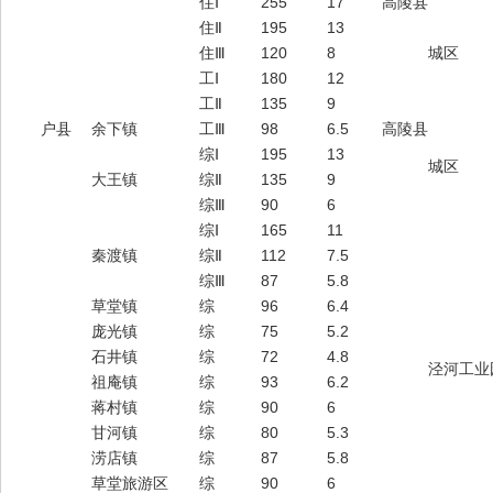
住Ⅰ
255
17
高陵县
住Ⅱ
195
13
住Ⅲ
120
8
城区
工Ⅰ
180
12
工Ⅱ
135
9
户县
余下镇
工Ⅲ
98
6.5
高陵县
综Ⅰ
195
13
城区
大王镇
综Ⅱ
135
9
综Ⅲ
90
6
综Ⅰ
165
11
秦渡镇
综Ⅱ
112
7.5
综Ⅲ
87
5.8
草堂镇
综
96
6.4
庞光镇
综
75
5.2
石井镇
综
72
4.8
泾河工业
祖庵镇
综
93
6.2
蒋村镇
综
90
6
甘河镇
综
80
5.3
涝店镇
综
87
5.8
草堂旅游区
综
90
6