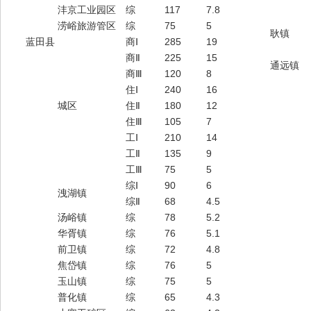
沣京工业园区
综
117
7.8
涝峪旅游管区
综
75
5
耿镇
蓝田县
商Ⅰ
285
19
商Ⅱ
225
15
通远镇
商Ⅲ
120
8
住Ⅰ
240
16
城区
住Ⅱ
180
12
住Ⅲ
105
7
工Ⅰ
210
14
工Ⅱ
135
9
工Ⅲ
75
5
综Ⅰ
90
6
洩湖镇
综Ⅱ
68
4.5
汤峪镇
综
78
5.2
华胥镇
综
76
5.1
前卫镇
综
72
4.8
焦岱镇
综
76
5
玉山镇
综
75
5
普化镇
综
65
4.3