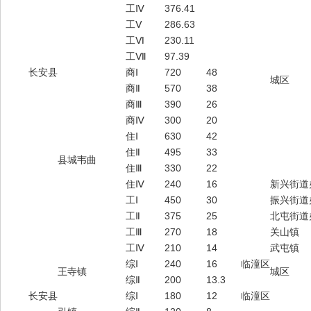
工Ⅳ
376.41
工Ⅴ
286.63
工Ⅵ
230.11
工Ⅶ
97.39
长安县
商Ⅰ
720
48
城区
商Ⅱ
570
38
商Ⅲ
390
26
商Ⅳ
300
20
住Ⅰ
630
42
住Ⅱ
495
33
县城韦曲
住Ⅲ
330
22
住Ⅳ
240
16
新兴街道
工Ⅰ
450
30
振兴街道
工Ⅱ
375
25
北屯街道
工Ⅲ
270
18
关山镇
工Ⅳ
210
14
武屯镇
综Ⅰ
240
16
临潼区
王寺镇
城区
综Ⅱ
200
13.3
长安县
综Ⅰ
180
12
临潼区