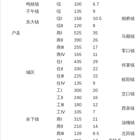
鸣犊镇
综
100
6.7
子午镇
综
135
9
综Ⅰ
158
10.5
相桥镇
东大镇
综Ⅱ
120
8
户县
商Ⅰ
525
35
马额镇
商Ⅱ
390
26
商Ⅲ
255
17
零口镇
商Ⅳ
165
11
住Ⅰ
435
29
何寨镇
住Ⅱ
330
22
城区
住Ⅲ
225
15
栎阳镇
住Ⅳ
135
9
工Ⅰ
300
20
交口镇
工Ⅱ
240
16
工Ⅲ
180
12
西泉镇
工Ⅳ
105
7
余下镇
商Ⅰ
315
21
油槐镇
商Ⅱ
210
14
商Ⅲ
128
8.5
北田镇