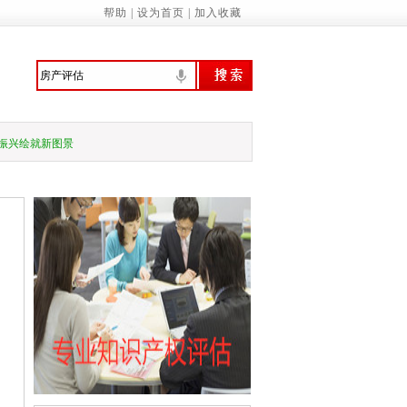
帮助
|
设为首页
|
加入收藏
意识 提高环境保护自觉——来自首个全国
行、技管合一的城管人
振兴绘就新图景
预拨10亿元 支持国家蓄滞洪区受灾群众尽
家基本公共服务标准（2023年版）》的通知
诚信履约机制优化民营经济发展环境的通知
管局：“三坚持”做深做实地方财政运行分…
关于应急管理综合行政执法有关事项的通知
务院关于促进民营经济发展壮大的意见