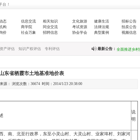
平台！
增强生态文明
动态
信息交流
相关知识
文化旅游
健康生活
生…
招标公告
机构
商学院
同业交流
考试资源
法律法规
拍卖公告
询价
社会万象
招聘信息
协会学会
典型案例
视频信息
翟智：实干笃
全面推进乡村
资产评估
知识产权评估
专利评估
最新公告：
中央财政紧急
山东省栖霞市土地基准地价表
快…
： 浏览次数：36674 时间：2014/1/23 20:38:00
关于印发《国
关于完善政府
说
财政部新疆监
述
明
国务院办公厅
西、南、北至行政界，东至小灵山村、大灵山村、业家埠村、刘家河
中共中央 国