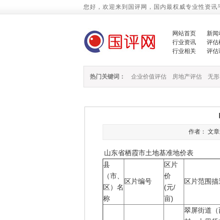
您好，欢迎来到国评网，国内最权威专业性资讯
网站首页
新闻
行业资讯
评估
行业相关
评估
热门关键词：
企业价值评估
房地产评估
无形
作者： 文章来源
山东省栖霞市土地基准地价表
县
区片
（市、
价
区片编号
区片范围描
区）名
(元/
称
亩)
翠屏街道（