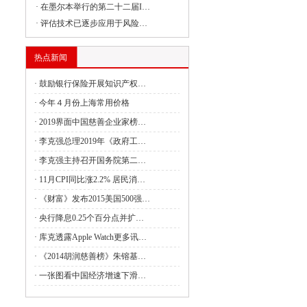
·
在墨尔本举行的第二十二届I…
·
评估技术已逐步应用于风险…
委负责同志出席建设全国统一大市场国务
热点新闻
·
鼓励银行保险开展知识产权…
委副主任丛亮会见阿曼能源与矿产部次大
·
今年４月份上海常用价格
·
2019界面中国慈善企业家榜…
·
李克强总理2019年《政府工…
签署共建“一带一路”合作规划
·
李克强主持召开国务院第二…
·
11月CPI同比涨2.2% 居民消…
4月全国国有及国有控股企业经济运行情况
·
《财富》发布2015美国500强…
管局：强化理论武装 筑牢思想之基 认真
·
央行降息0.25个百分点并扩…
·
库克透露Apple Watch更多讯…
·
《2014胡润慈善榜》朱镕基…
财政油茶产业发展奖补政策的通知
·
一张图看中国经济增速下滑…
利救灾资金7.28亿元支持消除水毁、白蚁