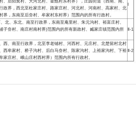
村、后阳窝村、大河北村、釜甑村东村界），庄园街道（西南、南、
Ⅰ
行政界，西北至杜家庄村、路家庄村、河北村、河南村、高家村、北
《中共中央 
村界，东南至后夼村、牟家村东村界）范围内的所有行政村。
西、北、东北、南至行政界，东南至庵里村、朱元沟村、裕富庄村、
权…
辅子夼村、南庄村南村界)范围内的所有新政村、臧家庄镇范围内所
Ⅱ-1
国家发展改革
、西、南至行政界，北至李老铺村、河西村、元庄村、北楚留村北村
、西牟家村、桥子沟村、后白马夼村、陈家沟村、上裕家沟村、下裕
Ⅱ-2
的…
牟家庄村、峨山庄村西村界）范围内所有行政村。
关于公开遴选
议…
关于开展20
关于印发《中
产…
国家发展改革