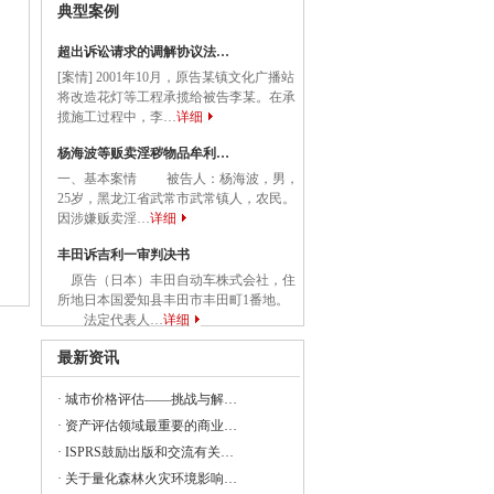
典型案例
国务院关于促进民营经济发展壮大的意见》
超出诉讼请求的调解协议法…
[案情] 2001年10月，原告某镇文化广播站
将改造花灯等工程承揽给被告李某。在承
揽施工过程中，李…
详细
委等部门关于做好2023年降成本重点工作
杨海波等贩卖淫秽物品牟利…
一、基本案情 被告人：杨海波，男，
25岁，黑龙江省武常市武常镇人，农民。
因涉嫌贩卖淫…
详细
《建设项目经济评价方法与参数（修订建
丰田诉吉利一审判决书
原告（日本）丰田自动车株式会社，住
所地日本国爱知县丰田市丰田町1番地。
法定代表人…
详细
23年全国节能宣传周和全国低碳日活动的通知
最新资讯
央党政机关和事业单位所属企业国有资本
·
城市价格评估——挑战与解…
·
资产评估领域最重要的商业…
·
ISPRS鼓励出版和交流有关…
委组织召开支持贵州在新时代西部大开发
·
关于量化森林火灾环境影响…