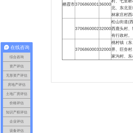
村、七里桥
栖霞市
3706860001
36000
北、东北至
林家庄村西
松山街道(
3706860002
32000
西鹿头村、
有行政村。
桃村镇（东
在线咨询
3706860003
32000
界、巨夼村
家沟村、东
综合咨询
资产评估
无形资产评估
房地产评估
土地厂房评估
价格评估
知识产权评估
企业评估
设备评估