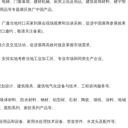
电梯、门窗幕墙、建材机械、厨房卫浴及用品、建筑装饰材料、楼宇智
等…
用品等专题展区推广中国产品。
发展改革委核
广邀当地对口买家到展会现场观摩和洽谈采购，促进中国展商参展效果
发展改革委举
对口邀约，敬请关注备索)。
坚定不移推进
介及交流活动，促进展商高效对接及掌握市场需求。
发…
安排实地考察当地工业加工区、专业市场和同类生产企业。
国家发展改革
国家发展改革
划设计、建筑模具、建筑电气化设备与技术、工程咨询服务等;
会…
体材料、防水材料、钢材、铝型材、石材、陶瓷、墙纸、涂料、地铺
国家发展改革
、遮阳系列、家纺系列产品等;
关…
用品和设备、家用水处理技术设备、管道管件、水龙头及配件等;
高质量开展可