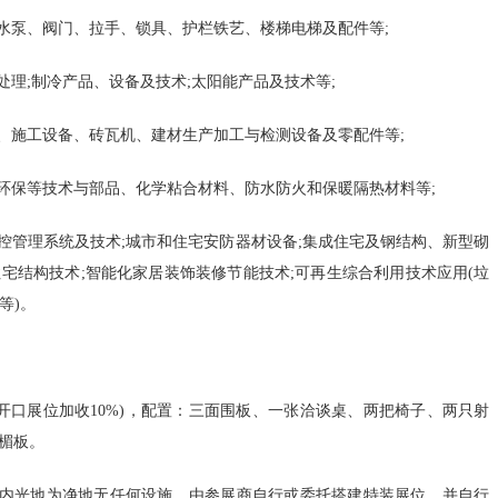
泵、阀门、拉手、锁具、护栏铁艺、楼梯电梯及配件等;
体…
;制冷产品、设备及技术;太阳能产品及技术等;
发展改革委等
发展和改革委
施工设备、砖瓦机、建材生产加工与检测设备及零配件等;
发展改革委召
保等技术与部品、化学粘合材料、防水防火和保暖隔热材料等;
警…
管理系统及技术;城市和住宅安防器材设备;集成住宅及钢结构、新型砌
宅结构技术;智能化家居装饰装修节能技术;可再生综合利用技术应用(垃
国家发展改革
等)。
2023年财
员…
(双开口展位加收10%)，配置：三面围板、一张洽谈桌、两把椅子、两只射
未来地球：里
称楣板。
…
(室内光地为净地无任何设施，由参展商自行或委托搭建特装展位，并自行