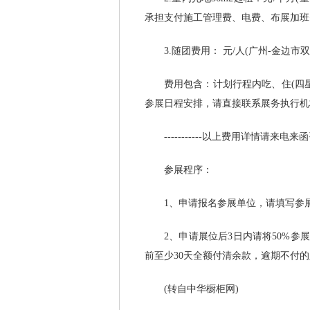
承担支付施工管理费、电费、布展加班
3.随团费用： 元/人(广州-金边市双
费用包含：计划行程内吃、住(四星
参展日程安排，请直接联系展务执行机
-----------以上费用详情请来电来函咨询--
参展程序：
1、申请报名参展单位，请填写参展
2、申请展位后3日内请将50%参
前至少30天全额付清余款，逾期不付
(转自中华橱柜网)