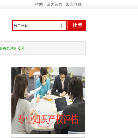
帮助
|
设为首页
|
加入收藏
意识 提高环境保护自觉——来自首个全国
行、技管合一的城管人
振兴绘就新图景
预拨10亿元 支持国家蓄滞洪区受灾群众尽
家基本公共服务标准（2023年版）》的通知
诚信履约机制优化民营经济发展环境的通知
管局：“三坚持”做深做实地方财政运行分…
关于应急管理综合行政执法有关事项的通知
务院关于促进民营经济发展壮大的意见