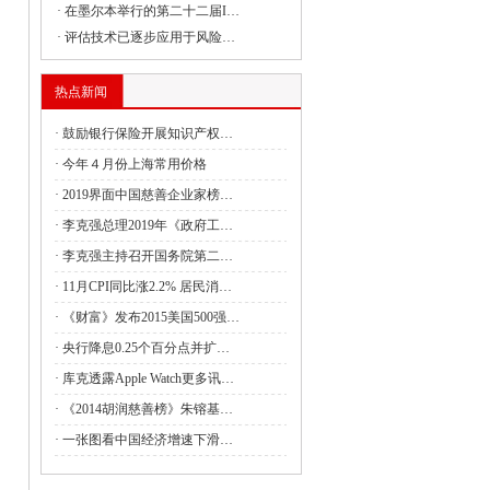
·
在墨尔本举行的第二十二届I…
·
评估技术已逐步应用于风险…
委负责同志出席建设全国统一大市场国务
热点新闻
·
鼓励银行保险开展知识产权…
委副主任丛亮会见阿曼能源与矿产部次大
·
今年４月份上海常用价格
·
2019界面中国慈善企业家榜…
·
李克强总理2019年《政府工…
签署共建“一带一路”合作规划
·
李克强主持召开国务院第二…
4月全国国有及国有控股企业经济运行情况
·
11月CPI同比涨2.2% 居民消…
·
《财富》发布2015美国500强…
管局：强化理论武装 筑牢思想之基 认真
·
央行降息0.25个百分点并扩…
·
库克透露Apple Watch更多讯…
·
《2014胡润慈善榜》朱镕基…
财政油茶产业发展奖补政策的通知
·
一张图看中国经济增速下滑…
利救灾资金7.28亿元支持消除水毁、白蚁