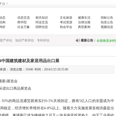
平台！
增强生态文明
生…
动态
信息交流
相关知识
文化旅游
健康生活
招标公告
机构
商学院
同业交流
考试资源
法律法规
拍卖公告
询价
社会万象
招聘信息
协会学会
典型案例
视频信息
翟智：实干笃
全面推进乡村
资产评估
知识产权评估
专利评估
最新公告：
中央财政紧急
快…
014中国建筑建材及家居用品出口展
： 浏览次数：31046 时间：2014/1/23 20:55:00
关于印发《国
埔寨)展览会
关于完善政府
国际进出口商品展览会
财政部新疆监
93%的商品流通贸易将实行0-5%关税协定，拥有5亿人口的东盟成为中
国务院办公厅
局稳定，经济增长率维持在6-8%以上。随着大力实施发展首相洪森提出
中共中央 国
资规模，柬埔寨已成为继越南之后又一块东南亚投资热土。由于工业基础