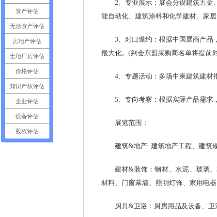
2、专业展示：展会分设建筑五金、
资产评估
能自动化、建筑涂料和化学建材、家居
无形资产评估
3、对口邀约：根据中国展商产品，
房地产评估
最大化。(到会东盟采购商名单将提前
土地厂房评估
价格评估
4、专题活动：多场中柬建筑建材推
知识产权评估
5、专向考察：根据实际产品需求，
企业评估
设备评估
展览范围：
股权评估
建筑&地产: 建筑地产工程、建筑规
建材&装饰：钢材、水泥、玻璃、墙
材料、门窗幕墙、照明灯饰、家用电器
厨具&卫浴：厨房用品及设备、卫浴