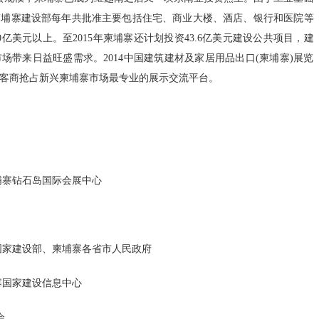
柬埔寨建设部每年共批准主要包括住宅、商业大楼、酒店、银行和医院等
《中共中央 
0亿美元以上。至2015年柬埔寨还计划投资43.6亿美元建设公共项目，建
权…
场带来日益旺盛需求。2014中国建筑建材及家居用品出口(柬埔寨)展览
客商抢占新兴柬埔寨市场最专业的展示交流平台。
国家发展改革
的…
关于公开遴选
议…
柬埔寨钻石岛国际会展中心
关于开展20
关于印发《中
家建设部、柬埔寨各省市人民政府
产…
国家建设信息中心
国家发展改革
会