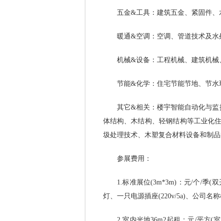
五金&工具：建筑五金、紧固件、水
暖通&空调：空调、管道技术及水处理
机械&设备：工程机械、建筑机械、
节能&化学：住宅节能节地、节水环
其它&相关：楼宇智能自动化与监控
体结构、木结构、轻钢结构等工业化住
圾处理技术、木塑复合材料设备和制品
参展费用：
1.标准展位(3m*3m)：元/个/季
灯、一只电源插座(220v/5a)、公司名
2.室内光地36m2起租：元/平方