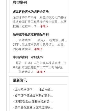
典型案例
国务院关于促进民营经济发展壮大的意见》
超出诉讼请求的调解协议法…
[案情] 2001年10月，原告某镇文化广播站
将改造花灯等工程承揽给被告李某。在承
揽施工过程中，李…
详细
委等部门关于做好2023年降成本重点工作
杨海波等贩卖淫秽物品牟利…
一、基本案情 被告人：杨海波，男，
25岁，黑龙江省武常市武常镇人，农民。
因涉嫌贩卖淫…
详细
《建设项目经济评价方法与参数（修订建
丰田诉吉利一审判决书
原告（日本）丰田自动车株式会社，住
所地日本国爱知县丰田市丰田町1番地。
23年全国节能宣传周和全国低碳日活动的通知
法定代表人…
详细
最新资讯
央党政机关和事业单位所属企业国有资本
·
城市价格评估——挑战与解…
·
资产评估领域最重要的商业…
·
ISPRS鼓励出版和交流有关…
委组织召开支持贵州在新时代西部大开发
·
关于量化森林火灾环境影响…