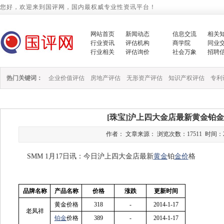
您好，欢迎来到国评网，国内最权威专业性资讯平台！
网站首页
新闻动态
信息交流
相关
行业资讯
评估机构
商学院
同业
行业相关
评估询价
社会万象
招聘
热门关键词：
企业价值评估
房地产评估
无形资产评估
知识产权评估
专利
[珠宝]沪上四大金店最新黄金铂金价
作者： 文章来源： 浏览次数：17511 时间：2014/1
SMM 1月17日讯：今日沪上四大金店最新
黄金
铂
金价
格
品牌名称
产品名称
价格
涨跌
更新时间
黄金价格
318
-
2014-1-17
老凤祥
铂金
价格
389
-
2014-1-17