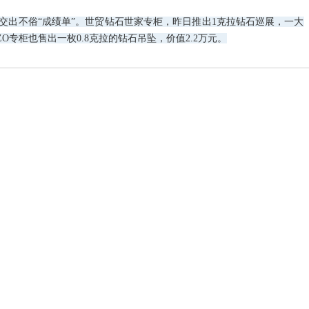
出不俗“成绩单”。世贸钻石世家专柜，昨日推出1克拉钻石巡展，一大
国务院办公厅
ZO专柜也售出一枚0.8克拉的钻石吊坠，价值2.2万元。
中共中央 国
《中共中央 
权…
国家发展改革
的…
关于公开遴选
议…
关于开展20
关于印发《中