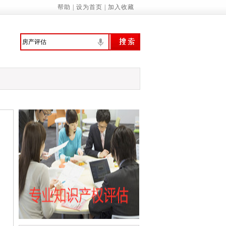
帮助
|
设为首页
|
加入收藏
委：制定促进经济社会发展全面绿色转型
意识 提高环境保护自觉——来自首个全国
行、技管合一的城管人
振兴绘就新图景
预拨10亿元 支持国家蓄滞洪区受灾群众尽
家基本公共服务标准（2023年版）》的通知
诚信履约机制优化民营经济发展环境的通知
管局：“三坚持”做深做实地方财政运行分…