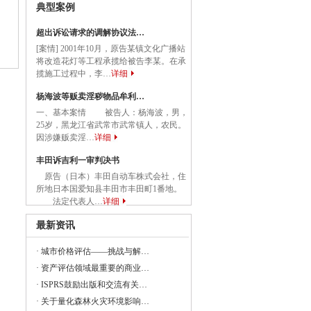
典型案例
关于应急管理综合行政执法有关事项的通知
超出诉讼请求的调解协议法…
[案情] 2001年10月，原告某镇文化广播站
务院关于促进民营经济发展壮大的意见
将改造花灯等工程承揽给被告李某。在承
揽施工过程中，李…
详细
国务院关于促进民营经济发展壮大的意见》
杨海波等贩卖淫秽物品牟利…
一、基本案情 被告人：杨海波，男，
25岁，黑龙江省武常市武常镇人，农民。
因涉嫌贩卖淫…
详细
委等部门关于做好2023年降成本重点工作
丰田诉吉利一审判决书
原告（日本）丰田自动车株式会社，住
所地日本国爱知县丰田市丰田町1番地。
《建设项目经济评价方法与参数（修订建
法定代表人…
详细
最新资讯
·
城市价格评估——挑战与解…
23年全国节能宣传周和全国低碳日活动的通知
·
资产评估领域最重要的商业…
·
ISPRS鼓励出版和交流有关…
央党政机关和事业单位所属企业国有资本
·
关于量化森林火灾环境影响…