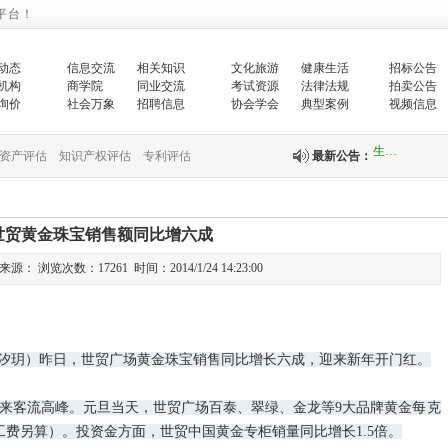
平台！
国家发展改革
的…
动态
信息交流
相关知识
文化旅游
健康生活
招标公告
机构
商学院
同业交流
考试资源
法律法规
拍卖公告
增强生态文明
询价
社会万象
招聘信息
协会学会
典型案例
视频信息
生…
资产评估
知识产权评估
专利评估
最新公告：
翟智：实干笃
全面推进乡村
世贸黄金珠宝销售额同比增六成
： 浏览次数：17261 时间：2014/1/24 14:23:00
中央财政紧急
快…
关于印发《国
汐玥）昨日，世贸广场黄金珠宝销售同比增长六成，迎来新年开门红。
关于完善政府
客流高峰。元旦当天，世贸广场百泰、翠绿、金龙等9大品牌黄金每克
（工费另算）。投资金方面，世贸中国黄金专柜销量同比增长1.5倍。
财政部新疆监