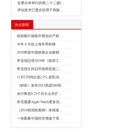
·
在墨尔本举行的第二十二届I…
·
评估技术已逐步应用于风险…
委组织召开支持贵州在新时代西部大开发
热点新闻
·
鼓励银行保险开展知识产权…
委负责同志出席建设全国统一大市场国务
·
今年４月份上海常用价格
·
2019界面中国慈善企业家榜…
·
李克强总理2019年《政府工…
委副主任丛亮会见阿曼能源与矿产部次大
·
李克强主持召开国务院第二…
·
11月CPI同比涨2.2% 居民消…
·
《财富》发布2015美国500强…
签署共建“一带一路”合作规划
·
央行降息0.25个百分点并扩…
4月全国国有及国有控股企业经济运行情况
·
库克透露Apple Watch更多讯…
·
《2014胡润慈善榜》朱镕基…
管局：强化理论武装 筑牢思想之基 认真
·
一张图看中国经济增速下滑…