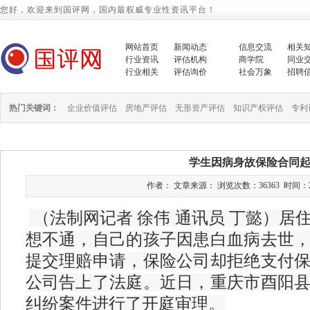
您好，欢迎来到国评网，国内最权威专业性资讯平台！
网站首页
新闻动态
信息交流
相关
行业资讯
评估机构
商学院
同业
行业相关
评估询价
社会万象
招聘
热门关键词：
企业价值评估
房地产评估
无形资产评估
知识产权评估
专利
学生因病身故保险合同
作者： 文章来源： 浏览次数：36363 时间：2014/1
（法制网记者 徐伟 通讯员 丁懿）
想不通，自己的孩子因患白血病去世
提交理赔申请，保险公司却拒绝支付
公司告上了法庭。近日，重庆市酉阳
纠纷案件进行了开庭审理。