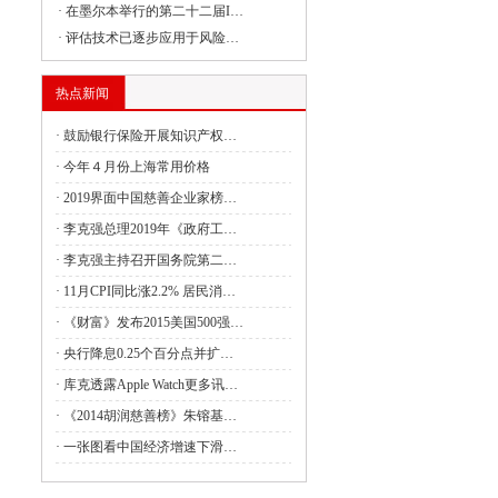
·
在墨尔本举行的第二十二届I…
·
评估技术已逐步应用于风险…
委负责同志出席建设全国统一大市场国务
热点新闻
·
鼓励银行保险开展知识产权…
·
今年４月份上海常用价格
委副主任丛亮会见阿曼能源与矿产部次大
·
2019界面中国慈善企业家榜…
·
李克强总理2019年《政府工…
·
李克强主持召开国务院第二…
签署共建“一带一路”合作规划
·
11月CPI同比涨2.2% 居民消…
4月全国国有及国有控股企业经济运行情况
·
《财富》发布2015美国500强…
·
央行降息0.25个百分点并扩…
管局：强化理论武装 筑牢思想之基 认真
·
库克透露Apple Watch更多讯…
·
《2014胡润慈善榜》朱镕基…
·
一张图看中国经济增速下滑…
财政油茶产业发展奖补政策的通知