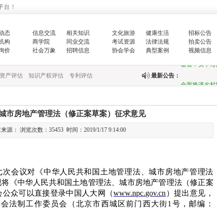
的…
平台！
增强生态文明
动态
信息交流
相关知识
文化旅游
健康生活
招标公告
生…
机构
商学院
同业交流
考试资源
法律法规
拍卖公告
询价
社会万象
招聘信息
协会学会
典型案例
视频信息
翟智：实干笃
资产评估
知识产权评估
专利评估
最新公告：
全面推进乡村
中央财政紧急
城市房地产管理法（修正案草案）征求意见
快…
源： 浏览次数：35453 时间：2019/1/17 9:14:00
关于印发《国
关于完善政府
七次会议对《中华人民共和国土地管理法、城市房地产管理法
现将《中华人民共和国土地管理法、城市房地产管理法（修正案
财政部新疆监
会公众可以直接登录中国人大网（
www.npc.gov.cn
）提出意见，
委会法制工作委员会（北京市西城区前门西大街
1
号，邮编：
国务院办公厅