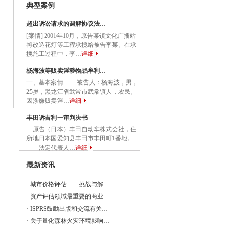
典型案例
务院关于促进民营经济发展壮大的意见
超出诉讼请求的调解协议法…
国务院关于促进民营经济发展壮大的意见》
[案情] 2001年10月，原告某镇文化广播站
将改造花灯等工程承揽给被告李某。在承
揽施工过程中，李…
详细
杨海波等贩卖淫秽物品牟利…
委等部门关于做好2023年降成本重点工作
一、基本案情 被告人：杨海波，男，
25岁，黑龙江省武常市武常镇人，农民。
因涉嫌贩卖淫…
详细
《建设项目经济评价方法与参数（修订建
丰田诉吉利一审判决书
原告（日本）丰田自动车株式会社，住
所地日本国爱知县丰田市丰田町1番地。
法定代表人…
详细
23年全国节能宣传周和全国低碳日活动的通知
最新资讯
央党政机关和事业单位所属企业国有资本
·
城市价格评估——挑战与解…
·
资产评估领域最重要的商业…
·
ISPRS鼓励出版和交流有关…
·
关于量化森林火灾环境影响…
委组织召开支持贵州在新时代西部大开发