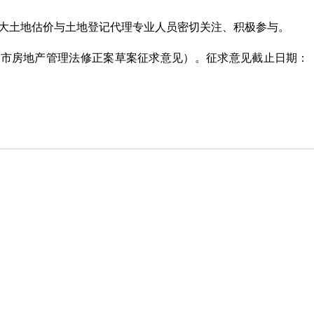
中共中央 国
大土地估价与土地登记代理专业人员密切关注、积极参与。
《中共中央 
城市房地产管理法修正案草案征求意见）。征求意见截止日期：
权…
国家发展改革
的…
关于公开遴选
议…
关于开展20
关于印发《中
产…
国家发展改革