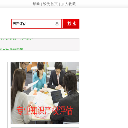
帮助
|
设为首页
|
加入收藏
意识 提高环境保护自觉——来自首个全国
行、技管合一的城管人
振兴绘就新图景
预拨10亿元 支持国家蓄滞洪区受灾群众尽
家基本公共服务标准（2023年版）》的通知
诚信履约机制优化民营经济发展环境的通知
管局：“三坚持”做深做实地方财政运行分…
关于应急管理综合行政执法有关事项的通知