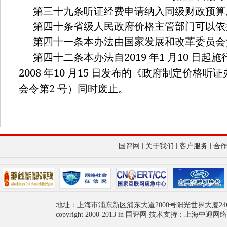
第三十九条听证经费申请纳入同级财政预算
第四十条省级人民政府价格主管部门可以依
第四十一条本办法由国家发展和改革委员会
2019
1
10
第四十二条本办法自
年
月
日起施
2008
10
15
年
月
日发布的《政府制定价格听证
2
会令第
号）同时废止。
|
|
|
国评网
关于我们
客户服务
合
地址：上海市浦东新区浦东大道2000号阳光世界大厦24
copyright 2000-2013 in 国评网 技术支持：上海中迎