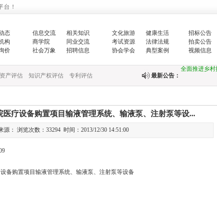
增强生态文明
平台！
生…
动态
信息交流
相关知识
文化旅游
健康生活
招标公告
翟智：实干笃
机构
商学院
同业交流
考试资源
法律法规
拍卖公告
询价
社会万象
招聘信息
协会学会
典型案例
视频信息
全面推进乡村
资产评估
知识产权评估
专利评估
最新公告：
中央财政紧急
快…
医疗设备购置项目输液管理系统、输液泵、注射泵等设...
关于印发《国
： 浏览次数：33294 时间：2013/12/30 14:51:00
关于完善政府
09
财政部新疆监
疗设备购置项目输液管理系统、输液泵、注射泵等设备
国务院办公厅
中共中央 国