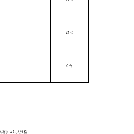
执…
国家发展改革
23
台
工…
2023年3月
全国人大代表
9
台
关于《长三角
规…
关于进一步深
意…
关于加强新时
具有独立法人资格；