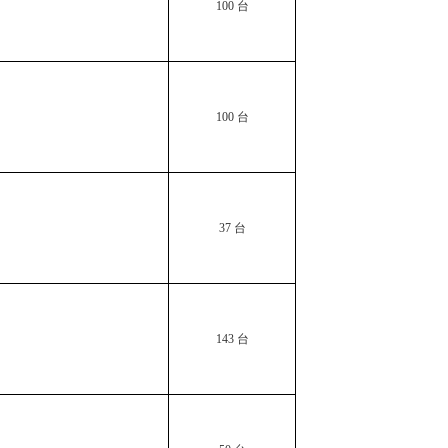
等…
100
台
发展改革委核
发展改革委举
100
台
坚定不移推进
发…
国家发展改革
37
台
国家发展改革
会…
国家发展改革
143
台
关…
高质量开展可