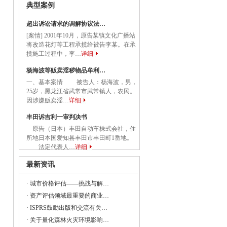
典型案例
国务院关于促进民营经济发展壮大的意见》
超出诉讼请求的调解协议法…
[案情] 2001年10月，原告某镇文化广播站
将改造花灯等工程承揽给被告李某。在承
委等部门关于做好2023年降成本重点工作
揽施工过程中，李…
详细
杨海波等贩卖淫秽物品牟利…
一、基本案情 被告人：杨海波，男，
25岁，黑龙江省武常市武常镇人，农民。
《建设项目经济评价方法与参数（修订建
因涉嫌贩卖淫…
详细
丰田诉吉利一审判决书
原告（日本）丰田自动车株式会社，住
23年全国节能宣传周和全国低碳日活动的通知
所地日本国爱知县丰田市丰田町1番地。
法定代表人…
详细
央党政机关和事业单位所属企业国有资本
最新资讯
·
城市价格评估——挑战与解…
·
资产评估领域最重要的商业…
委组织召开支持贵州在新时代西部大开发
·
ISPRS鼓励出版和交流有关…
·
关于量化森林火灾环境影响…