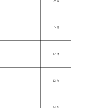
50
台
体…
发展改革委等
发展和改革委
55
台
发展改革委召
警…
12
台
国家发展改革
2023年财
员…
12
台
未来地球：里
…
关于对202
34
台