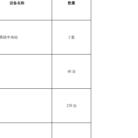
设备名称
数量
国家发展改革
院…
国家发展改革
系统中央站
2
套
臣…
中国与阿根廷
40
台
2023年1-
财政部河南监
组…
259
台
关于实施中央
财政部下达水