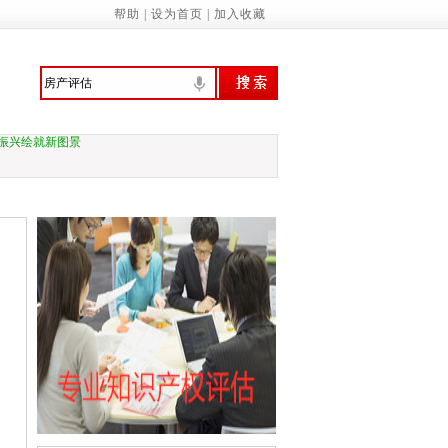
意识 提高环境保护自觉——来自首个全国
帮助
|
设为首页
|
加入收藏
行、技管合一的城管人
振兴绘就新图景
预拨10亿元 支持国家蓄滞洪区受灾群众尽
家基本公共服务标准（2023年版）》的通知
诚信履约机制优化民营经济发展环境的通知
管局：“三坚持”做深做实地方财政运行分…
关于应急管理综合行政执法有关事项的通知
务院关于促进民营经济发展壮大的意见