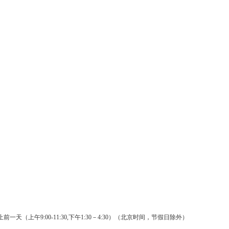
物…
国家发展改革
基于灰色预测
以…
特别的温暖给
户…
中共中央 国
20…
关于为加快构
战…
一天（上午9:00-11:30,下午1:30－4:30）（北京时间，节假日除外）
发展改革委印