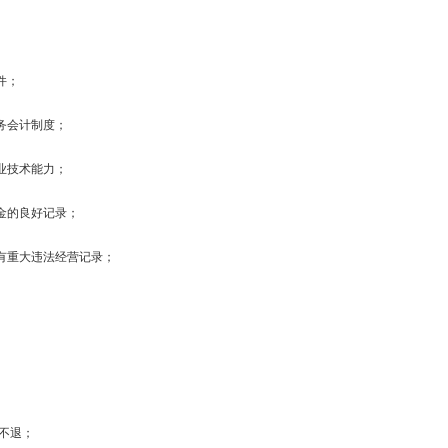
2023年财
国家发展改革
件；
规…
务会计制度；
首届“中国+
业技术能力；
2023年2月
社会司会同有
金的良好记录；
案…
有重大违法经营记录；
国家发展改革
第…
全国发展和改
国家发展改革
后不退；