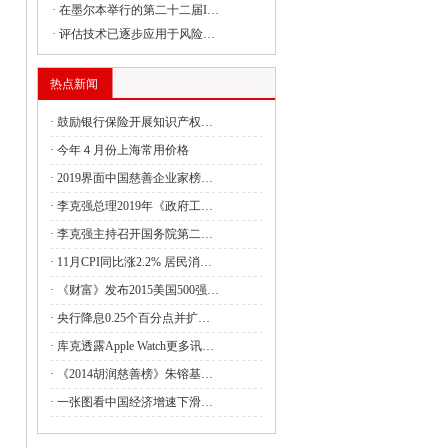
·
在墨尔本举行的第二十二届I…
委负责同志出席建设全国统一大市场国务
·
评估技术已逐步应用于风险…
热点新闻
委副主任丛亮会见阿曼能源与矿产部次大
·
鼓励银行保险开展知识产权…
·
今年４月份上海常用价格
·
2019界面中国慈善企业家榜…
签署共建“一带一路”合作规划
·
李克强总理2019年《政府工…
·
李克强主持召开国务院第二…
4月全国国有及国有控股企业经济运行情况
·
11月CPI同比涨2.2% 居民消…
管局：强化理论武装 筑牢思想之基 认真
·
《财富》发布2015美国500强…
·
央行降息0.25个百分点并扩…
·
库克透露Apple Watch更多讯…
财政油茶产业发展奖补政策的通知
·
《2014胡润慈善榜》朱镕基…
·
一张图看中国经济增速下滑…
利救灾资金7.28亿元支持消除水毁、白蚁