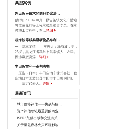
典型案例
超出诉讼请求的调解协议法…
[案情] 2001年10月，原告某镇文化广播站
委等部门关于做好2023年降成本重点工作
将改造花灯等工程承揽给被告李某。在承
揽施工过程中，李…
详细
杨海波等贩卖淫秽物品牟利…
《建设项目经济评价方法与参数（修订建
一、基本案情 被告人：杨海波，男，
25岁，黑龙江省武常市武常镇人，农民。
因涉嫌贩卖淫…
详细
丰田诉吉利一审判决书
23年全国节能宣传周和全国低碳日活动的通知
原告（日本）丰田自动车株式会社，住
所地日本国爱知县丰田市丰田町1番地。
央党政机关和事业单位所属企业国有资本
法定代表人…
详细
最新资讯
·
城市价格评估——挑战与解…
委组织召开支持贵州在新时代西部大开发
·
资产评估领域最重要的商业…
·
ISPRS鼓励出版和交流有关…
·
关于量化森林火灾环境影响…