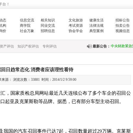
平台！
生…
翟智：实干笃
动态
信息交流
相关知识
文化旅游
健康生活
招标公告
机构
商学院
同业交流
考试资源
法律法规
拍卖公告
询价
社会万象
招聘信息
协会学会
典型案例
视频信息
全面推进乡村
中央财政紧急
资产评估
知识产权评估
专利评估
最新公告：
快…
关于印发《国
召回日趋常态化 消费者应该理性看待
源： 浏览次数：33881 时间：2014/1/2 9:59:00
关于完善政府
词汇，国家质检总局网站最近几天连续公布了多个车企的召回公
财政部新疆监
进口起亚及克莱斯勒等品牌。据悉，已有部分车型主动召回。
国务院办公厅
中共中央 国
及我国的汽车召回事件已达
7
起，召回数量超过
29
万辆。克莱斯
《中共中央 