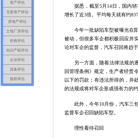
资产评估
据悉，截至
5
月
14
日，国内轿
无形资产评估
增长了近
3
倍。平均每天就有约
83
房地产评估
今年一批缺陷车型被曝光在阳光
土地厂房评估
被动，但很多车企都积极回应并
价格评估
论对车企的监督，汽车召回将趋
知识产权评估
企业评估
另一方面，随着法律法规的逐
设备评估
回管理条例》规定，生产者经责
股权评估
以下的罚款；有违法所得的，并
的法规或将对车企形成强有力的
此外，今年
10
月份，汽车三
监督车企召回缺陷车型。
理性看待召回