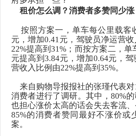
府多承担一些？
”
租价怎么调？消费者多赞同少涨
按照方案一，单车每公里载客
元，增加
0.41
元，驾驶员净运营收
22%
提高到
31%
；而按方案二，单
元提高到
3.84
元，增加
0.64
元，驾
营收入比例由
22%
提高到
35%
。
来自购物导报报社的张瑾代表对
消费者进行了调研。其中，
80%
的
也担心涨价太高的话会失去客流、
85%
的消费者赞同最好不涨价或
案。