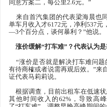
同意方案二，每公里
2.6
元。
”
来自首汽集团的代表梁海晨也
单车月收入才
6172
元，净利
537
元
—3
个百分点，谈何暴利？
”
他说。
涨价缓解
“
打车难
”
？代表认为是
“
涨价是否就是解决打车难问题
有待商榷或者说需再观后效。
”
来
证代表马莉莉说。
根据调查，目前出租车在低速状
其他时间收入的
62%
，导致高峰
了
“
打车难
”
。调整早晚高峰期间的