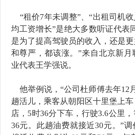
“
租价
7
年未调整
”
、
“
出租司机收
均工资增长
”
是绝大多数听证代表
是为了提高驾驶员的收入，还是更
和尊严，都该涨。
”
来自北京新月
业代表王学强说。
他举例说，
“
公司杜师傅去年
12
趟活儿，乘客从朝阳区十里堡上车
店，
5
时
36
分下车，行驶
3.6
公里，
36
元。此趟油费就接近
30
元。
”
调