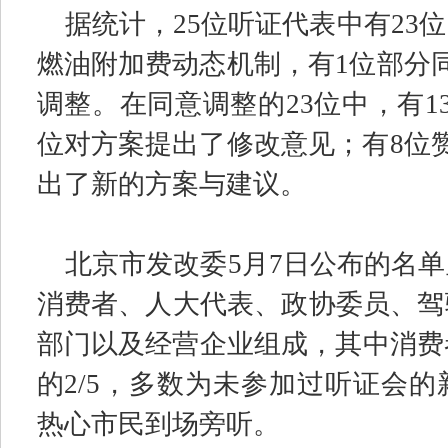
据统计，
25
位听证代表中有
23
位
燃油附加费动态机制，有
1
位部分
调整。在同意调整的
23
位中，有
1
位对方案提出了修改意见；有
8
位
出了新的方案与建议。
北京市发改委
5
月
7
日公布的名单
消费者、人大代表、政协委员、驾
部门以及经营企业组成，其中消费
的
2/5
，多数为未参加过听证会的
热心市民到场旁听。