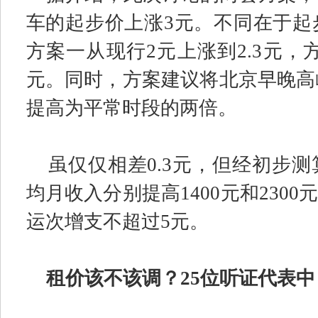
车的起步价上涨
3
元。不同在于起
方案一从现行
2
元上涨到
2.3
元，
元。同时，方案建议将北京早晚高
提高为平常时段的两倍。
虽仅仅相差
0.3
元，但经初步测
均月收入分别提高
1400
元和
2300
运次增支不超过
5
元。
租价该不该调？
25
位听证代表中