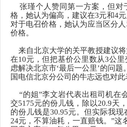
张瑾个人赞同第一方案，但对
格，她认为偏高，建议在
3
元和
4
元
对于电召价格，她认为应当区分人
价格。
来自北京大学的关平教授建议将
在
10
元，但把基价公里数从
3
公里
虑解决北京市
‘
最后一公里
’
的问题
国电信北京分公司的牛志远也对此
“
的姐
”
李文岩代表出租司机在
交
5175
元的份儿钱，除以
20.9
天
的份儿钱是
30.95
元。但实际我现
24
元，不算油耗，一直赔钱。
”
这