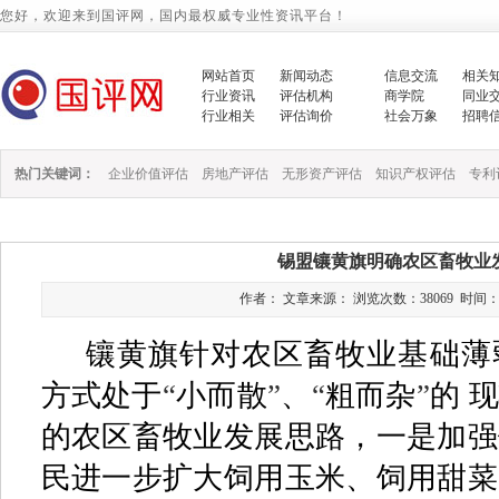
您好，欢迎来到国评网，国内最权威专业性资讯平台！
网站首页
新闻动态
信息交流
相关
行业资讯
评估机构
商学院
同业
行业相关
评估询价
社会万象
招聘
热门关键词：
企业价值评估
房地产评估
无形资产评估
知识产权评估
专利
锡盟镶黄旗明确农区畜牧业
作者： 文章来源： 浏览次数：38069 时间：2014/
镶黄旗针对农区畜牧业基础薄
方式处于
“
小而散
”
、
“
粗而杂
”
的 
的农区畜牧业发展思路，一是加强
民进一步扩大饲用玉米、饲用甜菜