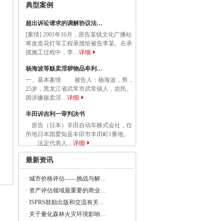
典型案例
务院关于促进民营经济发展壮大的意见
超出诉讼请求的调解协议法…
国务院关于促进民营经济发展壮大的意见》
[案情] 2001年10月，原告某镇文化广播站
将改造花灯等工程承揽给被告李某。在承
揽施工过程中，李…
详细
杨海波等贩卖淫秽物品牟利…
委等部门关于做好2023年降成本重点工作
一、基本案情 被告人：杨海波，男，
25岁，黑龙江省武常市武常镇人，农民。
因涉嫌贩卖淫…
详细
丰田诉吉利一审判决书
《建设项目经济评价方法与参数（修订建
原告（日本）丰田自动车株式会社，住
所地日本国爱知县丰田市丰田町1番地。
法定代表人…
详细
23年全国节能宣传周和全国低碳日活动的通知
最新资讯
央党政机关和事业单位所属企业国有资本
·
城市价格评估——挑战与解…
·
资产评估领域最重要的商业…
·
ISPRS鼓励出版和交流有关…
·
关于量化森林火灾环境影响…
委组织召开支持贵州在新时代西部大开发