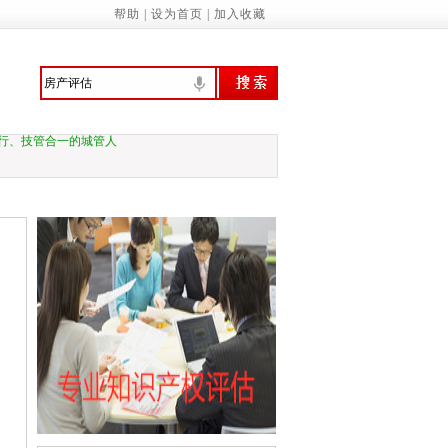
帮助
|
设为首页
|
加入收藏
意识 提高环境保护自觉——来自首个全国
行、技管合一的城管人
振兴绘就新图景
预拨10亿元 支持国家蓄滞洪区受灾群众尽
家基本公共服务标准（2023年版）》的通知
诚信履约机制优化民营经济发展环境的通知
管局：“三坚持”做深做实地方财政运行分…
关于应急管理综合行政执法有关事项的通知