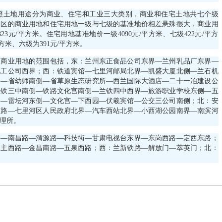
中共中央 国
土地用途分为商业、住宅和工业三大类别，商业和住宅土地共七个级
四区的商业用地和住宅用地一级与七级的基准地价相差悬殊很大，商业用
《中共中央 
23元/平方米。住宅用地基准地价一级4090元/平方米、七级422元/平方
方米、六级为391元/平方米。
权…
业用地的范围包括，东：兰州东正食品公司东界—兰州乳品厂东界—
化工公司西界；西：铁道宾馆—七里河邮局北界—凯盛大厦北侧—兰石机
国家发展改革
侧—省幼师南侧—省草原生态研究所—西兰国际大酒店—二十一冶建设公
兰铁三中南侧—铁路文化宫南侧—兰铁四中西界—旅游职业学校东侧—五
的…
侧—雷坛河东侧—文化宫—下西园—伏羲宾馆—公交三公司南侧；北：安
东路—七里河区人民政府北界—汽车西站北界—小西湖公园南界—南滨河
关于公开遴选
理所。
议…
南昌路—渭源路—科技街—甘肃电视台东界—东岗西路—定西东路；
民主西路—金昌南路—五泉西路；西：兰新铁路—解放门—萃英门；北：
关于开展20
关于印发《中
产…
国家发展改革