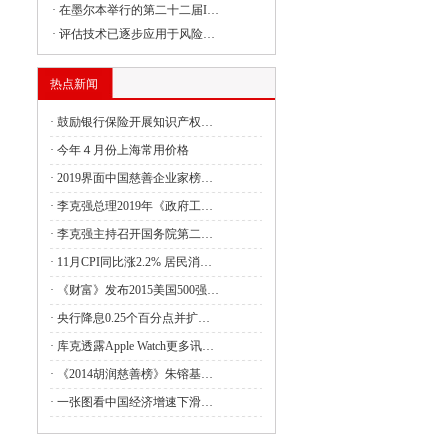
·
在墨尔本举行的第二十二届I…
·
评估技术已逐步应用于风险…
委负责同志出席建设全国统一大市场国务
热点新闻
·
鼓励银行保险开展知识产权…
·
今年４月份上海常用价格
委副主任丛亮会见阿曼能源与矿产部次大
·
2019界面中国慈善企业家榜…
·
李克强总理2019年《政府工…
·
李克强主持召开国务院第二…
签署共建“一带一路”合作规划
·
11月CPI同比涨2.2% 居民消…
4月全国国有及国有控股企业经济运行情况
·
《财富》发布2015美国500强…
·
央行降息0.25个百分点并扩…
管局：强化理论武装 筑牢思想之基 认真
·
库克透露Apple Watch更多讯…
·
《2014胡润慈善榜》朱镕基…
·
一张图看中国经济增速下滑…
财政油茶产业发展奖补政策的通知