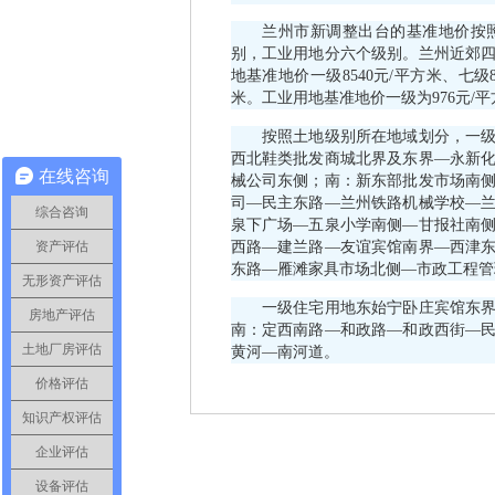
兰州市新调整出台的基准地价按照
别，工业用地分六个级别。兰州近郊
地基准地价一级8540元/平方米、七级8
米。工业用地基准地价一级为976元/平
按照土地级别所在地域划分，一级商
西北鞋类批发商城北界及东界—永新
在线咨询
械公司东侧；南：新东部批发市场南
司—民主东路—兰州铁路机械学校—
综合咨询
泉下广场—五泉小学南侧—甘报社南
资产评估
西路—建兰路—友谊宾馆南界—西津
东路—雁滩家具市场北侧—市政工程管
无形资产评估
一级住宅用地东始宁卧庄宾馆东界—
房地产评估
南：定西南路—和政路—和政西街—
土地厂房评估
黄河—南河道。
价格评估
知识产权评估
企业评估
设备评估