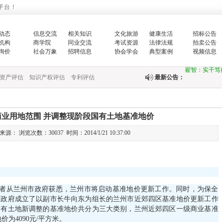
的…
平台！
增强生态文明
动态
信息交流
相关知识
文化旅游
健康生活
招标公告
机构
商学院
同业交流
考试资源
法律法规
拍卖公告
生…
询价
社会万象
招聘信息
协会学会
典型案例
视频信息
翟智：实干笃
资产评估
知识产权评估
专利评估
最新公告：
全面推进乡村
中央财政紧急
业用地范围 并调整现阶段国有土地基准地价
快…
： 浏览次数：30037 时间：2014/1/21 10:37:00
关于印发《国
关于完善政府
者从兰州市政府获悉，兰州市将启动基准地价更新工作。同时，为保全
财政部新疆监
市政府成立了以副市长牛向东为组长的兰州市近郊四区基准地价更新工作
国有土地新调整的基准地价共分为三大类别，兰州近郊四区一级商业基准
国务院办公厅
价为4090元/平方米。