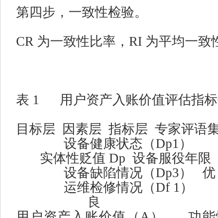
第四步，一致性检验。
CR
为一致性比率，
RI
为平均一致
表
1
用户资产入账价值评估指标
目标层
因素层
指标层
专家评语
设备健康状态（
Dp1
）
实体性贬值
Dp
设备服役年限
设备缺陷情况（
Dp3
）
优
运维检修情况（
Df 1
）
良
用户资产入账价值（
A
）
功能