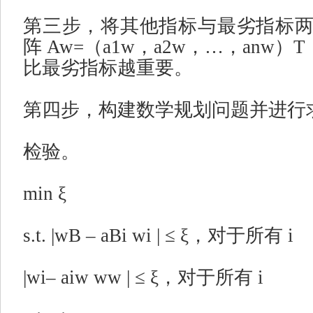
第三步，将其他指标与最劣指标
阵
Aw=
（
a1w
，
a2w
，
…
，
anw
）
T
比最劣指标越重要。
第四步，构建数学规划问题并进行
检验。
min ξ
s.t. |wB – aBi wi | ≤ ξ
，对于所有
i
|wi– aiw ww | ≤ ξ
，对于所有
i