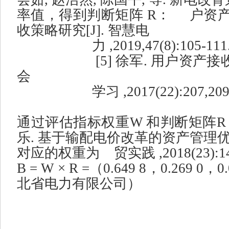
率值，得到判断矩阵
R
：
户资
收策略研究
[J].
智慧电
力
,2019,47(8):105-111
[5]
徐军
.
用户资产接
会
学习
,2017(22):207,209
通过评估指标权重
W
和判断矩阵
R
乐
.
基于输配电价改革的资产管理
对应的权重为
贸实践
,2018(23):1
B = W × R =
（
0.649 8
，
0.269 0
，
0
北省电力有限公司）