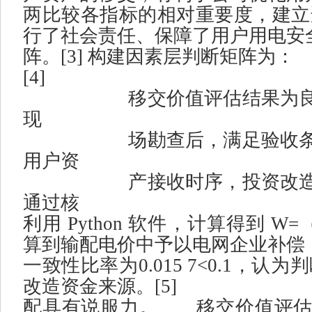
两比较各指标的相对重要度，建立
行了社会责任、保障了用户用电安
阵。
[3]
构建因素层判断矩阵为：
[4]
移交价值评估结果为
现
场勘查后，满足验收
用户资
产接收时序，投资改
通过核
利用
Python
软件，计算得到
W=
算到输配电价中予以电网企业补偿
一致性比率为
0.015 7<0.1
，认为判
改造资金来源。
[5]
配具有说服力。
移交价值评