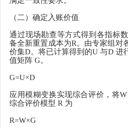
满足一致性要求。
（二）确定入账价值
通过现场勘查等方式得到各指标
备全新重置成本为
R
。由专家组对
价集
D
。将已计算得到的
U
与
D
进
值矩阵
G
。
G=U×D
应用模糊变换实现综合评价，将
综合评价模型
R
为
R=W×G