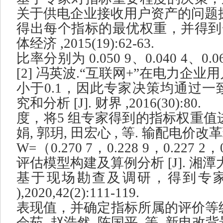
关于供电企业接收用户资产的问题
得出每个指标的最优权重，并得到
体经济
,2015(19):62-63.
比率分别为
0.050 9
、
0.040 4
、
0.0
[2]
冯英波
.
“
互联网
+
”
在电力企业用
小于
0.1
，因此专家决策均通过一
究和分析
[J].
财界
,2016(30):80.
度，将
5
组专家得到的指标权重值
娟
,
郭玥
,
田宏心
,
等
.
输配电价改革
W=
（
0.270 7
，
0.228 9
，
0.227 2
，
评估模型构建及算例分析
[J].
湘潭
基于现场勘查及调研，得到专
),2020,42(2):111-119.
表现值，并确定指标所属的评价等
会茹
,
赵浩然
,
陈国平
,
等
.
新电改背