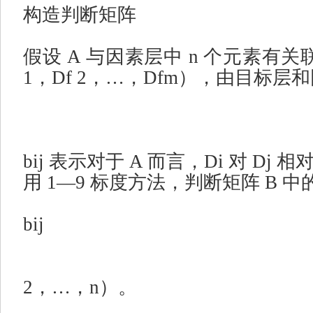
构造判断矩阵
假设
A
与因素层中
n
个元素有关
1
，
Df 2
，
…
，
Dfm
），由目标层和
bij
表示对于
A
而言，
Di
对
Dj
相
用
1
—
9
标度方法，判断矩阵
B
中
bij
2
，
…
，
n
）。