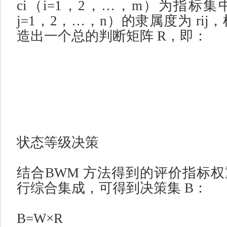
ci
（
i=1
，
2
，
…
，
m
）为指标集
j=1
，
2
，
…
，
n
）的隶属度为
rij
，
造出一个总的判断矩阵
R
，即：
状态等级决策
结合
BWM
方法得到的评价指标权
行综合集成，可得到决策集
B
：
B=W×R