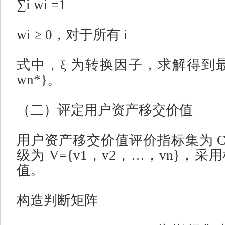
∑i wi =1
wi ≥ 0
，对于所有
i
式中，
ξ
为转换因子，求解得到
wn*}
。
（二）评定用户资产移交价值
用户资产移交价值评价指标集为
C
级为
V={v1
，
v2
，
…
，
vn}
，采用
值。
构造判断矩阵