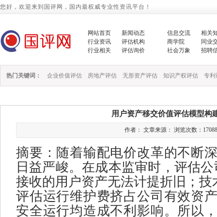
您好，欢迎来到国评网，国内最权威专业性资讯平台！
网站首页
新闻动态
信息交流
相关
行业资讯
评估机构
商学院
同业
行业相关
评估询价
社会万象
招聘
热门关键词：
企业价值评估
房地产评估
无形资产评估
知识产权评估
专利
用户资产移交价值评估模型构
作者： 文章来源： 浏览次数：17088 时间：
摘要：随着输配电价改革的不断
日益严峻。在成本监审时，
评估公
接收的用户资产无法计提折旧；
技
评估
运行维护费挤占公司有效资
安全运行均造成不利影响。所以