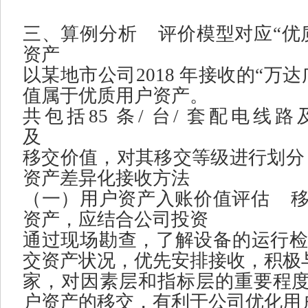
三、算例分析
评价模型对应
“
优
资产
以某地市公司
2018
年接收的
“
万达
值属于优质用户资产。
共包括
85
条
/
台
/
套配电线路
及
移交价值，对其移交等级进行划分
资产差异化接收方法
（一）用户资产入账价值评估
资产，应结合公司投资
通过现场勘查，了解设备的运行
交资产状况，优先安排接收，积极
家，对因素层和指标层的重要程
户资产的移交，有利于公司优化用