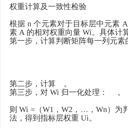
权重计算及一致性检验
根据
n
个元素对于目标层中元素
素
A
的相对权重向量
Wi
。具体计
第一步，计算判断矩阵每一列元素
第二步，计算
。
第三步，对
Wi
归一化处理：
。
则
Wi =
（
W1
，
W2
，
…
，
Wn
）为
法，得到指标层权重
Ui
。