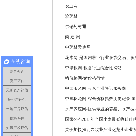
·
农业网
·
珍药材
·
供销药材通
·
药 通 网
·
中药材天地网
·
花木网-是国内林业行业在线交易、多
在线咨询
·
中华粮网-粮食行业综合性网站
综合咨询
·
猪价格网-猪价格行情
资产评估
·
中国玉米网-玉米产业资讯服务商
无形资产评估
·
中国棉花网-综合价格指数历史记录 
房地产评估
土地厂房评估
·
水产养殖网-提供专业的养殖、水产技
价格评估
·
国家公布2015年全国小麦最低收购价
知识产权评估
·
关于加快推动农牧业产业化龙头企业