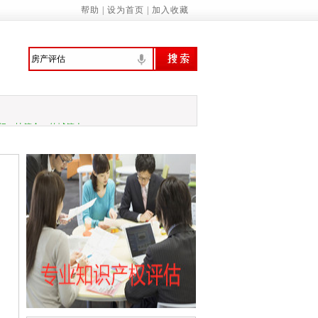
委：制定促进经济社会发展全面绿色转型
帮助
|
设为首页
|
加入收藏
意识 提高环境保护自觉——来自首个全国
行、技管合一的城管人
振兴绘就新图景
预拨10亿元 支持国家蓄滞洪区受灾群众尽
家基本公共服务标准（2023年版）》的通知
诚信履约机制优化民营经济发展环境的通知
管局：“三坚持”做深做实地方财政运行分…