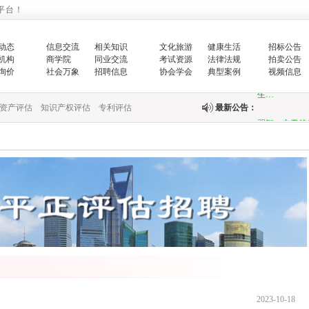
国家发展改革
平台！
的…
动态
信息交流
相关知识
文化旅游
健康生活
招标公告
机构
商学院
同业交流
考试资源
法律法规
拍卖公告
增强生态文明
询价
社会万象
招聘信息
协会学会
典型案例
视频信息
生…
资产评估
知识产权评估
专利评估
最新公告：
翟智：实干笃
全面推进乡村
中央财政紧急
快…
关于印发《国
关于完善政府
财政部新疆监
2023-10-18