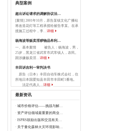
典型案例
关于应急管理综合行政执法有关事项的通知
超出诉讼请求的调解协议法…
务院关于促进民营经济发展壮大的意见
[案情] 2001年10月，原告某镇文化广播站
将改造花灯等工程承揽给被告李某。在承
国务院关于促进民营经济发展壮大的意见》
揽施工过程中，李…
详细
杨海波等贩卖淫秽物品牟利…
一、基本案情 被告人：杨海波，男，
25岁，黑龙江省武常市武常镇人，农民。
委等部门关于做好2023年降成本重点工作
因涉嫌贩卖淫…
详细
丰田诉吉利一审判决书
原告（日本）丰田自动车株式会社，住
《建设项目经济评价方法与参数（修订建
所地日本国爱知县丰田市丰田町1番地。
法定代表人…
详细
最新资讯
23年全国节能宣传周和全国低碳日活动的通知
·
城市价格评估——挑战与解…
·
资产评估领域最重要的商业…
央党政机关和事业单位所属企业国有资本
·
ISPRS鼓励出版和交流有关…
·
关于量化森林火灾环境影响…