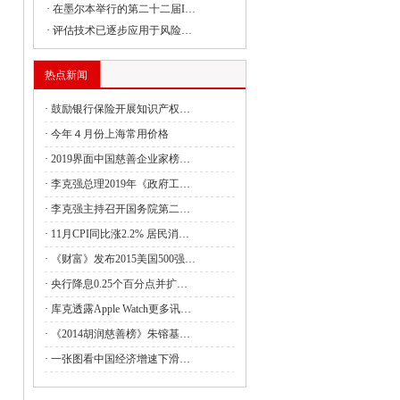
·
在墨尔本举行的第二十二届I…
委组织召开支持贵州在新时代西部大开发
·
评估技术已逐步应用于风险…
热点新闻
委负责同志出席建设全国统一大市场国务
·
鼓励银行保险开展知识产权…
·
今年４月份上海常用价格
·
2019界面中国慈善企业家榜…
委副主任丛亮会见阿曼能源与矿产部次大
·
李克强总理2019年《政府工…
·
李克强主持召开国务院第二…
·
11月CPI同比涨2.2% 居民消…
签署共建“一带一路”合作规划
·
《财富》发布2015美国500强…
·
央行降息0.25个百分点并扩…
4月全国国有及国有控股企业经济运行情况
·
库克透露Apple Watch更多讯…
管局：强化理论武装 筑牢思想之基 认真
·
《2014胡润慈善榜》朱镕基…
·
一张图看中国经济增速下滑…