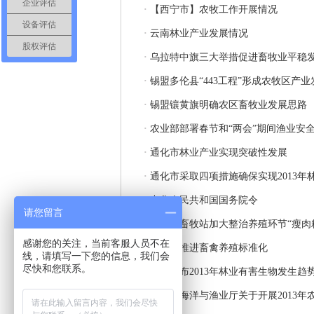
企业评估
·
【西宁市】农牧工作开展情况
设备评估
·
云南林业产业发展情况
股权评估
·
乌拉特中旗三大举措促进畜牧业平稳
·
锡盟多伦县“443工程”形成农牧区产
·
锡盟镶黄旗明确农区畜牧业发展思路
·
农业部部署春节和“两会”期间渔业安
·
通化市林业产业实现突破性发展
·
通化市采取四项措施确保实现2013年
·
中华人民共和国国务院令
请您留言
·
洮北区畜牧站加大整治养殖环节“瘦肉
感谢您的关注，当前客服人员不在
·
桦甸市推进畜禽养殖标准化
线，请填写一下您的信息，我们会
尽快和您联系。
·
我省发布2013年林业有害生物发生趋
·
福建省海洋与渔业厅关于开展2013