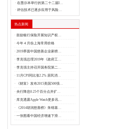
·
在墨尔本举行的第二十二届I…
·
评估技术已逐步应用于风险…
委组织召开支持贵州在新时代西部大开发
热点新闻
·
鼓励银行保险开展知识产权…
委负责同志出席建设全国统一大市场国务
·
今年４月份上海常用价格
·
2019界面中国慈善企业家榜…
·
李克强总理2019年《政府工…
委副主任丛亮会见阿曼能源与矿产部次大
·
李克强主持召开国务院第二…
·
11月CPI同比涨2.2% 居民消…
·
《财富》发布2015美国500强…
签署共建“一带一路”合作规划
·
央行降息0.25个百分点并扩…
4月全国国有及国有控股企业经济运行情况
·
库克透露Apple Watch更多讯…
·
《2014胡润慈善榜》朱镕基…
管局：强化理论武装 筑牢思想之基 认真
·
一张图看中国经济增速下滑…