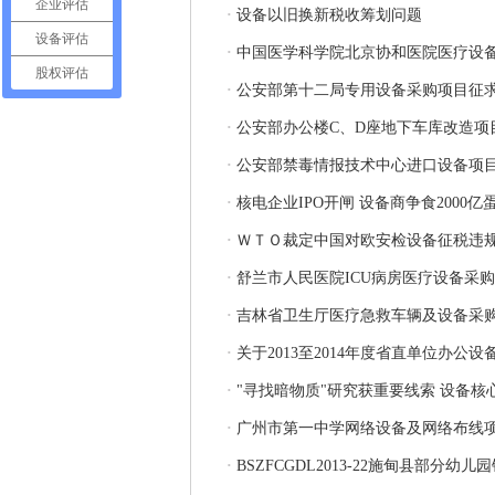
企业评估
·
设备以旧换新税收筹划问题
设备评估
·
中国医学科学院北京协和医院医疗设备
股权评估
·
公安部第十二局专用设备采购项目征
·
公安部办公楼C、D座地下车库改造项
·
公安部禁毒情报技术中心进口设备项
·
核电企业IPO开闸 设备商争食2000亿
·
ＷＴＯ裁定中国对欧安检设备征税违
·
舒兰市人民医院ICU病房医疗设备采
·
吉林省卫生厅医疗急救车辆及设备采
·
关于2013至2014年度省直单位办
·
"寻找暗物质"研究获重要线索 设备核
·
广州市第一中学网络设备及网络布线项目（G
·
BSZFCGDL2013-22施甸县部分幼