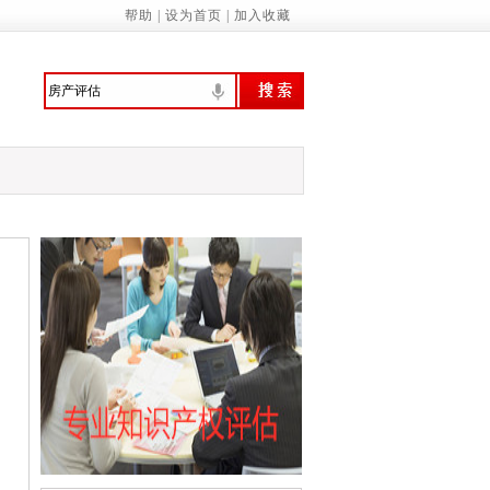
帮助
|
设为首页
|
加入收藏
委：制定促进经济社会发展全面绿色转型
意识 提高环境保护自觉——来自首个全国
行、技管合一的城管人
振兴绘就新图景
预拨10亿元 支持国家蓄滞洪区受灾群众尽
家基本公共服务标准（2023年版）》的通知
诚信履约机制优化民营经济发展环境的通知
管局：“三坚持”做深做实地方财政运行分…