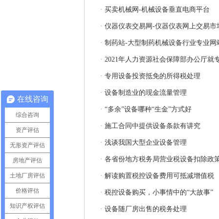
·
买卖机械网-机械设备垂直电商平台
·
仪器仪表交易网-仪器仪表网上交易市
·
制药站-大型制药机械设备行业专业网
·
2021年人力资源社会保障部办公厅
·
专用设备投资抵免的所得税处理
·
设备制造业的现金流量管理
在线咨询
·
“多余”设备哪种“生金”方式好
综合咨询
·
施工合同中提供设备条款有讲究
资产评估
·
浅谈我国大型企业设备管理
无形资产评估
·
各省份地方税务局营业税设备扣除政
房地产评估
土地厂房评估
·
解读购置税控设备费用可抵减增值税
价格评估
·
税控设备购买，小事情中的“大故事”
知识产权评估
·
设备随厂房出售的税务处理