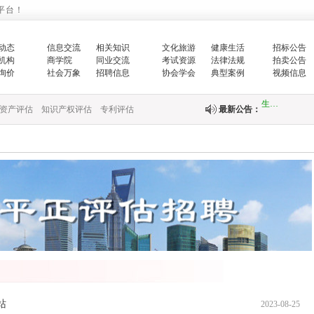
平台！
国家发展改革
的…
动态
信息交流
相关知识
文化旅游
健康生活
招标公告
机构
商学院
同业交流
考试资源
法律法规
拍卖公告
增强生态文明
询价
社会万象
招聘信息
协会学会
典型案例
视频信息
生…
资产评估
知识产权评估
专利评估
最新公告：
翟智：实干笃
全面推进乡村
中央财政紧急
快…
关于印发《国
关于完善政府
站
2023-08-25
财政部新疆监