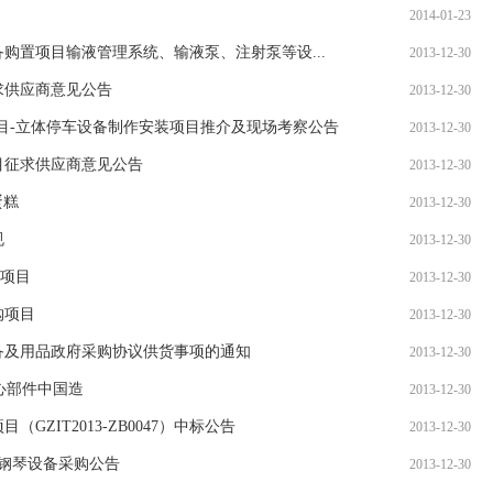
产…
2014-01-23
国家发展改革
购置项目输液管理系统、输液泵、注射泵等设...
2013-12-30
求供应商意见公告
2013-12-30
上…
目-立体停车设备制作安装项目推介及现场考察公告
2013-12-30
国家发展改革
目征求供应商意见公告
2013-12-30
院…
蛋糕
2013-12-30
国家发展改革
规
2013-12-30
购项目
2013-12-30
臣…
购项目
2013-12-30
中国与阿根廷
公设备及用品政府采购协议供货事项的通知
2013-12-30
2023年1-
心部件中国造
2013-12-30
财政部河南监
ZIT2013-ZB0047）中标公告
2013-12-30
儿园钢琴设备采购公告
组…
2013-12-30