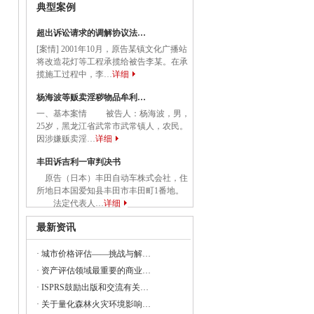
典型案例
关于应急管理综合行政执法有关事项的通知
超出诉讼请求的调解协议法…
[案情] 2001年10月，原告某镇文化广播站
务院关于促进民营经济发展壮大的意见
将改造花灯等工程承揽给被告李某。在承
揽施工过程中，李…
详细
国务院关于促进民营经济发展壮大的意见》
杨海波等贩卖淫秽物品牟利…
一、基本案情 被告人：杨海波，男，
25岁，黑龙江省武常市武常镇人，农民。
委等部门关于做好2023年降成本重点工作
因涉嫌贩卖淫…
详细
丰田诉吉利一审判决书
原告（日本）丰田自动车株式会社，住
所地日本国爱知县丰田市丰田町1番地。
《建设项目经济评价方法与参数（修订建
法定代表人…
详细
最新资讯
·
城市价格评估——挑战与解…
23年全国节能宣传周和全国低碳日活动的通知
·
资产评估领域最重要的商业…
央党政机关和事业单位所属企业国有资本
·
ISPRS鼓励出版和交流有关…
·
关于量化森林火灾环境影响…