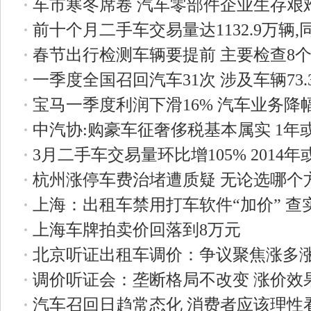
·
车市寒冬席卷 汽车零部件企业生存艰
·
前十个月二手车交易量达1132.9万辆,
·
春节出行检测车辆要提前 主要检查8
·
一季度全国召回汽车31次 涉及车辆73.
·
宝马一季度利润下滑16% 汽车业务降
·
中汽协:购豪车征奢侈税基本属实 1年
·
3月二手车交易量环比增105% 2014年
·
杭州涨停车费治堵遭质疑 无论选哪个
·
上海：出租车禁用打车软件“加价” 查
·
上海车牌拍卖价回落到8万元
·
北京听证出租车调价：争议聚焦涨多
·
调价听证会：垄断格局不改变 涨价效
·
汽车召回日趋常态化 消费者应该理性