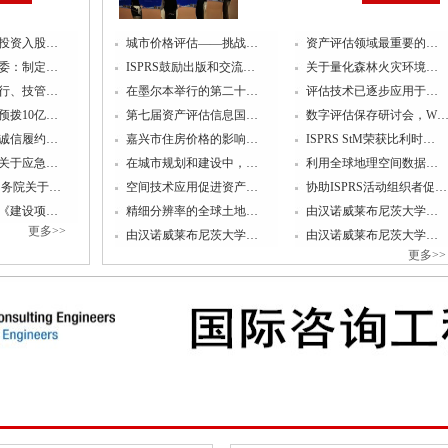
国家发展改革
投资入股…
城市价格评估——挑战…
资产评估领域最重要的…
委：制定…
ISPRS鼓励出版和交流…
关于量化森林火灾环境…
上…
行、技管…
在墨尔本举行的第二十…
评估技术已逐步应用于…
预拨10亿…
第七届资产评估信息国…
数字评估保存研讨会，W
国家发展改革
诚信履约…
嘉兴市住房价格的影响…
ISPRS StM荣获比利时…
院…
关于应急…
在城市规划和建设中，…
利用全球地理空间数据…
国务院关于…
空间技术应用促进资产…
协助ISPRS活动组织者促…
国家发展改革
《建设项…
精细分辨率的全球土地…
由汉诺威莱布尼茨大学…
更多>>
由汉诺威莱布尼茨大学…
由汉诺威莱布尼茨大学…
臣…
更多>>
中国与阿根廷
2023年1-
财政部河南监
组…