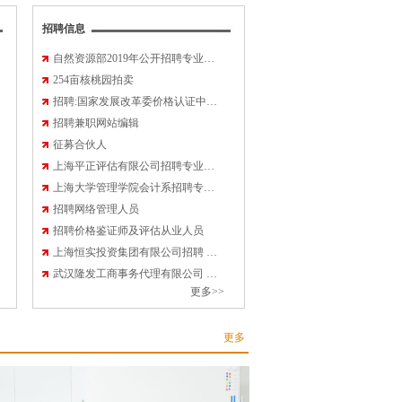
革工作会议在京召开
招聘信息
委举行新闻发布会 介绍《“十四五”现代
自然资源部2019年公开招聘专业…
254亩核桃园拍卖
招聘:国家发展改革委价格认证中…
招聘兼职网站编辑
委举行稳物价专题新闻发布会
征募合伙人
上海平正评估有限公司招聘专业…
理论的互联网视频行业企业价值评估——
上海大学管理学院会计系招聘专…
招聘网络管理人员
招聘价格鉴证师及评估从业人员
特别的“你” ——全国各地多措并举关爱
上海恒实投资集团有限公司招聘 …
武汉隆发工商事务代理有限公司 …
更多>>
务院印发《扩大内需战略规划纲要（2022－
更多
建新发展格局提供有力支撑解读扩大内需