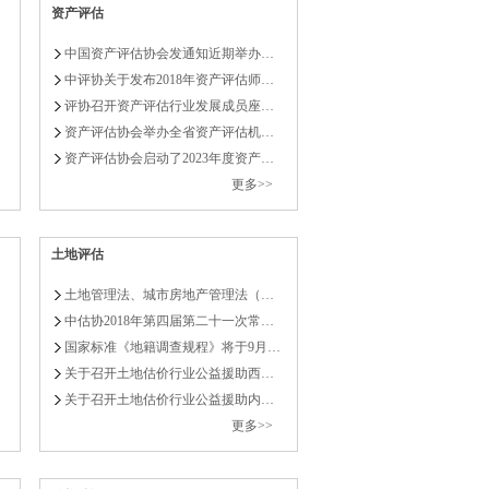
财政油茶产业发展奖补政策的通知
资产评估
利救灾资金7.28亿元支持消除水毁、白蚁
中国资产评估协会发通知近期举办…
中评协关于发布2018年资产评估师…
评协召开资产评估行业发展成员座…
资产评估协会举办全省资产评估机…
定抽水蓄能电站容量电价
资产评估协会启动了2023年度资产…
更多>>
行5月份新闻发布会
全面从严治党 以新气象新作为推动高质量
土地评估
土地管理法、城市房地产管理法（…
中估协2018年第四届第二十一次常…
委举行4月份新闻发布会
国家标准《地籍调查规程》将于9月…
委党组学习贯彻习近平新时代中国特色社
关于召开土地估价行业公益援助西…
关于召开土地估价行业公益援助内…
更多>>
委、国家粮食和物资储备局召开《习近平