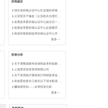
价格鉴证
湖北省价格认证中心扎实做好价格…
行性研究 构建国有资本投资公司科学决策
公安部关于修改《公安机关办理行…
发展改革委价格认证中心副主任一…
发展改革委价格认证中心赴新疆开…
推进价格机制改革价格认证中心开…
部门关于印发《“十四五”时期社会服务设…
更多>>
员会全力推动构建新发展格局取得新突破
投资分析
开2023年全委党风廉政建设工作会暨廉政
关于调整国家科技体制改革和创新…
上海慧安投资管理有限公司
委举行4月份新闻发布会
关于加强地方预算执行和财政资金…
发改委批复长江南京以下深水航道…
政部召开财会监督和预算执行监督专项行动动
赚钱需有你——证券投资分析
更多>>
约+20峰会启动新的资产评估发展研究平台