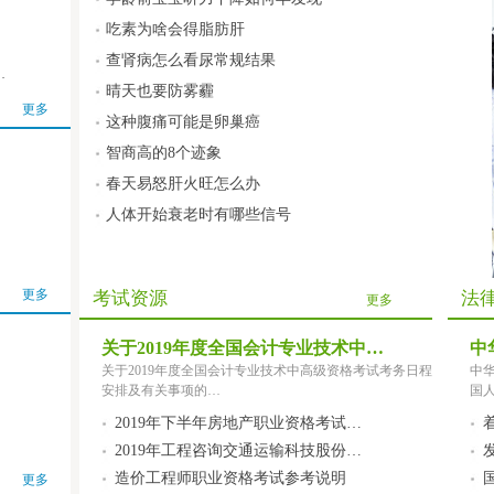
吃素为啥会得脂肪肝
战…
查肾病怎么看尿常规结果
…
发展改革委印
晴天也要防雾霾
更多
这种腹痛可能是卵巢癌
国家发展改革
智商高的8个迹象
况…
春天易怒肝火旺怎么办
人体开始衰老时有哪些信号
关于粮食流通
国家发展改革
更多
考试资源
法
更多
电…
关于2019年度全国会计专业技术中…
中
发展改革委召
关于2019年度全国会计专业技术中高级资格考试考务日程
中华
安排及有关事项的…
国
措…
2019年下半年房地产职业资格考试…
2019年工程咨询交通运输科技股份…
财政部关于进
造价工程师职业资格考试参考说明
更多