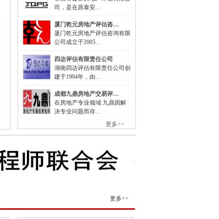
司，是在原泰安…
委组织召开支持贵州在新时代西部大开发
厦门乾元房地产评估咨…
厦门乾元房地产评估咨询有限
公司成立于2005…
…
委负责同志出席建设全国统一大市场国务
四达评估有限责任公司
湖南四达评估有限责任公司创
建于1994年，由…
成都九鼎房地产交易评…
委副主任丛亮会见阿曼能源与矿产部次大
在房地产专业领域 九鼎因解
决专业问题而存…
更多>>
签署共建“一带一路”合作规划
4月全国国有及国有控股企业经济运行情况
管局：强化理论武装 筑牢思想之基 认真
更多>>