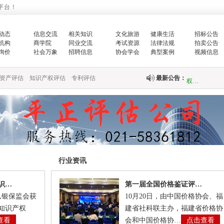
平台！
国务院办公厅
中共中央 国
动态
信息交流
相关知识
文化旅游
健康生活
招标公告
机构
商学院
同业交流
考试资源
法律法规
拍卖公告
《中共中央 
询价
社会万象
招聘信息
协会学会
典型案例
视频信息
权…
资产评估
知识产权评估
专利评估
最新公告：
国家发展改革
的…
关于公开遴选
议…
行业资讯
关于开展20
识…
第一届全国价格鉴证评…
从银保监会获
10月20日，由中国价格协会、福
关于印发《中
知识产权
建省社科联主办，福建省价格协
产…
查看
会和中国价格协…
点击查看