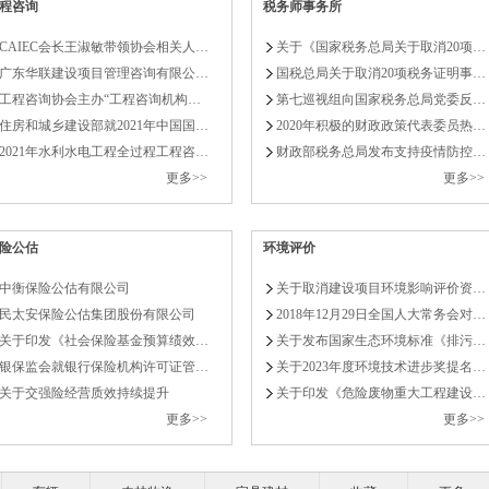
程咨询
税务师事务所
关…
CAIEC会长王淑敏带领协会相关人…
关于《国家税务总局关于取消20项…
高质量开展可
广东华联建设项目管理咨询有限公…
国税总局关于取消20项税务证明事…
工程咨询协会主办“工程咨询机构…
第七巡视组向国家税务总局党委反…
体…
住房和城乡建设部就2021年中国国…
2020年积极的财政政策代表委员热…
2021年水利水电工程全过程工程咨…
财政部税务总局发布支持疫情防控…
发展改革委等
更多>>
更多>>
发展和改革委
险公估
环境评价
发展改革委召
中衡保险公估有限公司
关于取消建设项目环境影响评价资…
警…
民太安保险公估集团股份有限公司
2018年12月29日全国人大常务会对…
关于印发《社会保险基金预算绩效…
关于发布国家生态环境标准《排污…
国家发展改革
银保监会就银行保险机构许可证管…
关于2023年度环境技术进步奖提名…
2023年财
关于交强险经营质效持续提升
关于印发《危险废物重大工程建设…
更多>>
更多>>
员…
未来地球：里