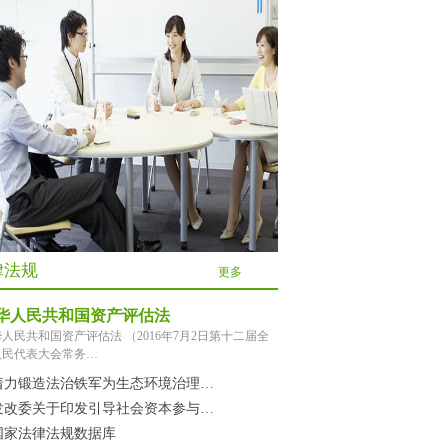
发《“十四五”扩大内需战略实施方案》
委新闻发言人就当前经济社会发展有关情
行政执法办法政策解读
委关于核定雁淮、扎青 特高压直流工程输
律法规
更多
华人民共和国资产评估法
开基金支持重大项目建设等和稳经济政策
人民共和国资产评估法 （2016年7月2日第十二届全
人民代表大会常务…
着力锻造法治铁军为生态环境治理…
发改委关于印发引导社会资本参与…
一步推动政府和社会资本合作（PPP）规范
国家法律法规数据库