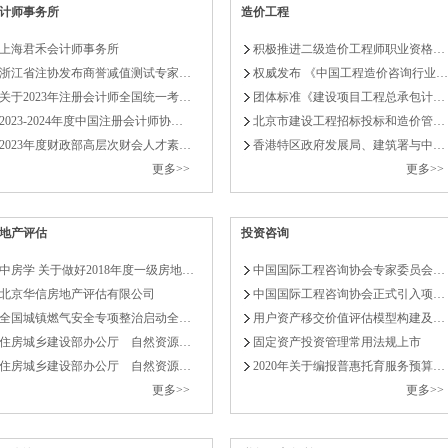
关于实施中央
计师事务所
造价工程
财政部下达水
上海君禾会计师事务所
积极推进二级造价工程师职业资格…
浙江省注协发布商誉减值测试专家…
权威发布 《中国工程造价咨询行业…
等…
关于2023年注册会计师全国统一考…
团体标准《建设项目工程总承包计…
2023-2024年度中国注册会计师协…
北京市建设工程招标投标和造价管…
发展改革委核
2023年度财政部高层次财会人才素…
香港特区政府发展局、建筑署与中…
更多>>
更多>>
发展改革委举
坚定不移推进
地产评估
投资咨询
发…
中房学 关于做好2018年度一级房地…
中国国际工程咨询协会专家委员会…
北京华信房地产评估有限公司
中国国际工程咨询协会正式引入项…
国家发展改革
全国城镇燃气安全专项整治启动全…
用户资产移交价值评估模型构建及…
国家发展改革
住房城乡建设部办公厅 自然资源…
固定资产投资管理常用法规上市
住房城乡建设部办公厅 自然资源…
2020年关于编报普惠托育服务预算…
会…
更多>>
更多>>
国家发展改革