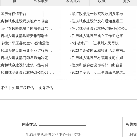
车辆
农林牧渔
家具建材
收藏
更多
…
中国房价行情平台
聚汇数据是一款宏观数据搜索与…
住房和城乡建设局房地产市场监…
住房城乡建设部发布通知推进工…
关于对202
全面排查风险隐患全国城镇燃气…
住房城乡建设部就6项国家标准公…
执…
住房城乡建设部迅即安排部署全…
住房城乡建设部成立工作组赴河…
山东德州平原县发生5.5级地震住…
“移动水厂”，让涿州人民尽快…
国家发展改革
住房城乡建设部召开企业进行深…
2023年金砖国家城镇化论坛在南…
住房城乡建设部门印发通知决定…
住房城乡建设部村镇建设司在湖…
工…
住房和城乡建设部建筑节能与科…
住房和城乡建设部等部门出台若…
住房和城乡建设部就6项标准公开…
2023年度第一批三星级绿色建筑…
2023年3月
全国人大代表
|
|
地评估
知识产权评估
设备评估
关于《长三角
规…
同业交流
相关知
关于进一步深
生态环境执法与评估中心强化监督
职称