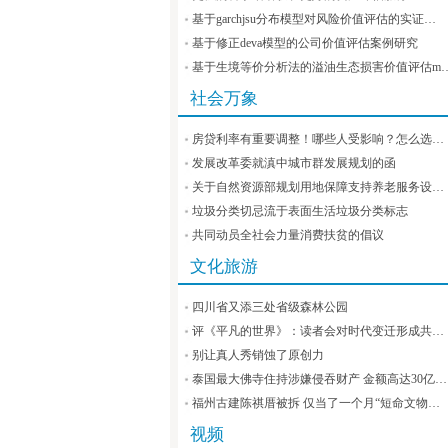
基于garchjsu分布模型对风险价值评估的实证…
基于修正deva模型的公司价值评估案例研究
基于生境等价分析法的溢油生态损害价值评估m
社会万象
房贷利率有重要调整！哪些人受影响？怎么选…
发展改革委就滇中城市群发展规划的函
关于自然资源部规划用地保障支持养老服务设…
垃圾分类切忌流于表面生活垃圾分类标志
共同动员全社会力量消费扶贫的倡议
文化旅游
四川省又添三处省级森林公园
评《平凡的世界》：读者会对时代变迁形成共…
别让真人秀销蚀了原创力
泰国最大佛寺住持涉嫌侵吞财产 金额高达30亿…
福州古建陈祺厝被拆 仅当了一个月“短命文物…
视频