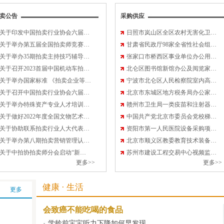
全国发展和改
卖公告
采购供应
国家发展改革
关于印发中国拍卖行业协会六届…
日照市岚山区全区农村无害化卫…
关于举办第五届全国拍卖师竞赛…
甘肃省民政厅98家全省性社会组…
物…
关于举办35期拍卖主持技巧辅导…
张家口市桥西区事业单位办公用…
关于召开2023首届中国机动车拍…
北仑区图书馆新馆办公及阅览家…
国家发展改革
关于举办国家标准 《拍卖企业等…
宁波市北仑区人民检察院室内高…
关于召开中国拍卖行业协会六届…
北京市东城区地方税务局办公家…
基于灰色预测
关于举办特殊资产专业人才培训…
赣州市卫生局一类疫苗和注射器…
以…
关于做好2022年度全国文物艺术…
中国共产党北京市委员会党校梯…
关于协助联系拍卖行业人大代表…
资阳市第一人民医院设备采购项…
特别的温暖给
关于举办第八期拍卖营销管理认…
北京市顺义区教委教育技术装备…
关于中拍协拍卖师分会启动“新…
苏州市建设工程交易中心视频监…
户…
更多>>
更多>>
中共中央 国
健康 · 生活
更多
20…
会致癌不能吃喝的食品
关于为加快构
学龄前宝宝听力下降如何早发现