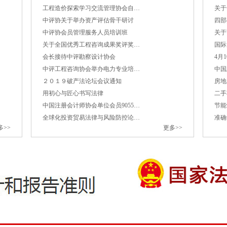
意…
工程造价探索学习交流管理协会自…
关于
中评协关于举办资产评估骨干研讨
四部
关于加强新时
中评协会员管理服务人员培训班
关于
关于全国优秀工程咨询成果奖评奖…
2023年财
国际
会长接待中评勘察设计协会
4月
国家发展改革
中评工程咨询协会举办电力专业培…
中国
２０１９破产法论坛会议通知
房地
规…
用初心与匠心书写法律
二手
中国注册会计师协会单位会员9055…
节能
首届“中国+
全球化投资贸易法律与风险防控论…
准确
多>>
更多>>
2023年2月
社会司会同有
案…
国家发展改革
第…