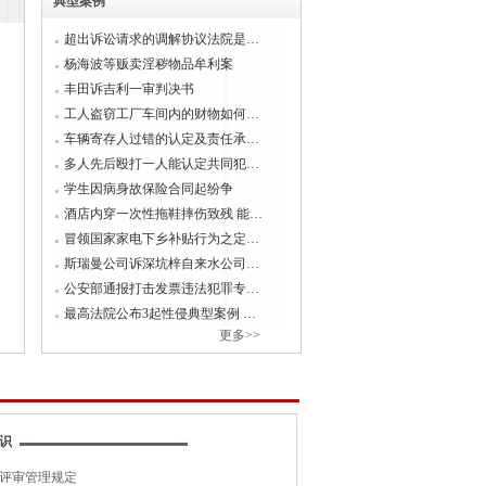
典型案例
超出诉讼请求的调解协议法院是…
杨海波等贩卖淫秽物品牟利案
2年固定资产投资稳定增长、中央预算内投资
丰田诉吉利一审判决书
工人盗窃工厂车间内的财物如何…
车辆寄存人过错的认定及责任承…
多人先后殴打一人能认定共同犯…
委组织召开推动“十四五”规划102项重大
学生因病身故保险合同起纷争
酒店内穿一次性拖鞋摔伤致残 能…
冒领国家家电下乡补贴行为之定…
3日国内成品油价格不作调整
斯瑞曼公司诉深坑梓自来水公司…
公安部通报打击发票违法犯罪专…
王润梅：为城市建设管理贡献力量
最高法院公布3起性侵典型案例 …
更多>>
生态绿色一体化发展示范区国土空间总体
识
化改革促进乡村医疗卫生体系健康发展的
评审管理规定